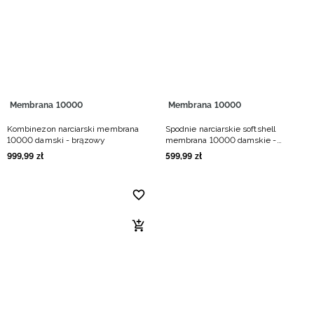
Niemiecki / EUR
Rumuński / RON
Słowacki / EUR
Membrana 10000
Membrana 10000
Ukraiński / UAH
Kombinezon narciarski membrana
Spodnie narciarskie softshell
10000 damski - brązowy
membrana 10000 damskie -
brązowe
999
,
99
zł
599
,
99
zł