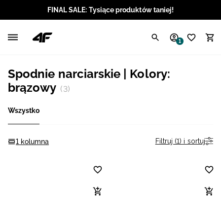
FINAL SALE: Tysiące produktów taniej!
Polski / PLN
1
Angielski / EUR
Spodnie narciarskie | Kolory:
Angielski / USD
brązowy
(3)
Angielski / GBP
Wszystko
Chorwacki / EUR
Filtruj (1) i sortuj
1 kolumna
Czeski / CZK
Litewski / EUR
Łotewski / EUR