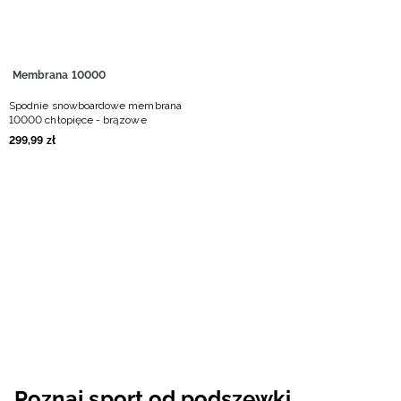
Membrana 10000
Spodnie snowboardowe membrana
10000 chłopięce - brązowe
299
,
99
zł
Poznaj sport od podszewki