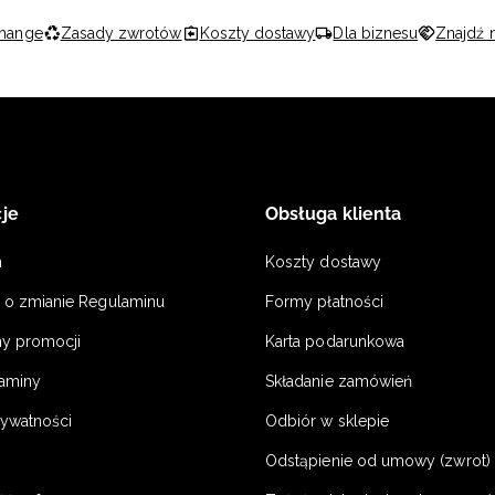
hange
Zasady zwrotów
Koszty dostawy
Dla biznesu
Znajdź 
je
Obsługa klienta
n
Koszty dostawy
a o zmianie Regulaminu
Formy płatności
y promocji
Karta podarunkowa
laminy
Składanie zamówień
rywatności
Odbiór w sklepie
Odstąpienie od umowy (zwrot) -