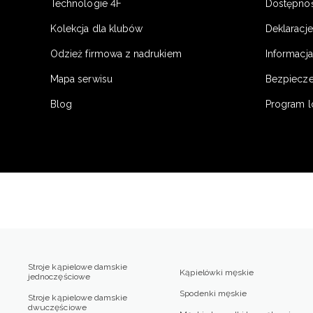
Technologie 4F
Dostępno
Kolekcja dla klubów
Deklaracj
Odzież firmowa z nadrukiem
Informacja
Mapa serwisu
Bezpiecz
Blog
Program l
Stroje kąpielowe damskie
Kąpielówki męskie
jednoczęściowe
Spodenki męskie
Stroje kąpielowe damskie
dwuczęściowe