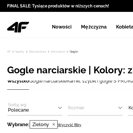
FINAL SALE: Tysiące produktów w niższych cenach!
Nowości
Mężczyzna
Kobiet
4F
Sporty
Narciarstwo
Akcesoria
Gogle
Gogle narciarskie | Kolory: 
Wszystko
Gogle narciarskie
Ramki, szybki i gogle S PRO
Ra
Sortuj wg:
Rozmiar
Ko
Polecane
Wybrane:
Zielony
Wyczyść filtry