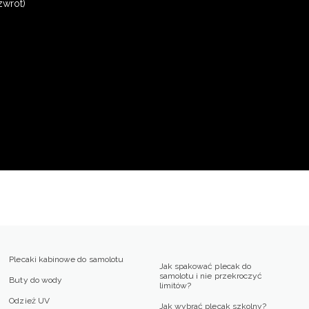
zwrot)
Plecaki kabinowe do samolotu
Jak spakować plecak do
samolotu i nie przekroczyć
Buty do wody
limitów?
Odzież UV
Jak wybrać plecak szkolny?