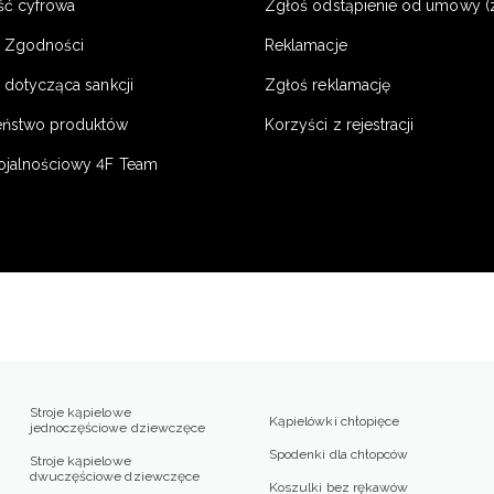
ść cyfrowa
Zgłoś odstąpienie od umowy (
e Zgodności
Reklamacje
 dotycząca sankcji
Zgłoś reklamację
eństwo produktów
Korzyści z rejestracji
ojalnościowy 4F Team
Stroje kąpielowe
Kąpielówki chłopięce
jednoczęściowe dziewczęce
Spodenki dla chłopców
Stroje kąpielowe
dwuczęściowe dziewczęce
Koszulki bez rękawów