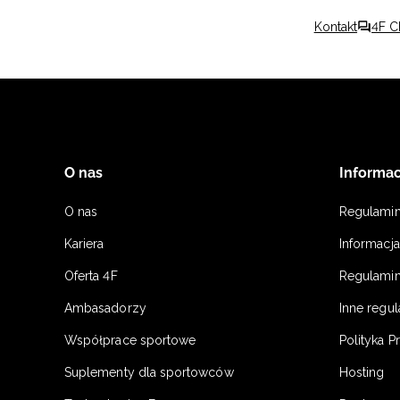
Kontakt
4F C
O nas
Informac
O nas
Regulami
Kariera
Informacj
Oferta 4F
Regulamin
Ambasadorzy
Inne regu
Współprace sportowe
Polityka P
Suplementy dla sportowców
Hosting