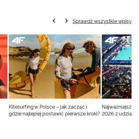
Sprawdź wszystkie wpisy
Kitesurfing w Polsce – jak zacząć i
Najważniejsze w
gdzie najlepiej postawić pierwsze kroki?
2026 z udziałem
turnieje