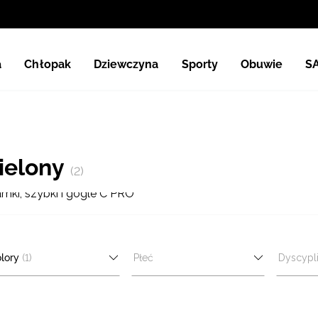
a
Chłopak
Dziewczyna
Sporty
Obuwie
S
zielony
(2)
mki, szybki i gogle C PRO
lory
(1)
Płeć
Dyscypl