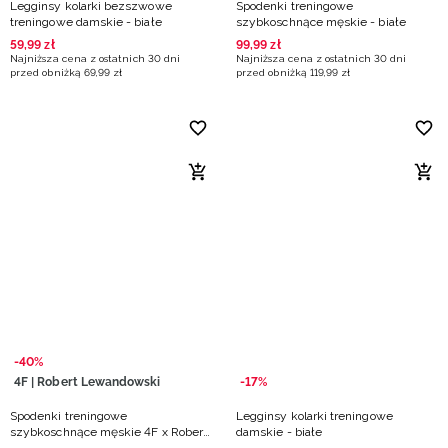
Legginsy kolarki bezszwowe
Spodenki treningowe
treningowe damskie - białe
szybkoschnące męskie - białe
59
,
99
zł
99
,
99
zł
Najniższa cena z ostatnich 30 dni
Najniższa cena z ostatnich 30 dni
przed obniżką
69
,
99
zł
przed obniżką
119
,
99
zł
-40%
4F | Robert Lewandowski
-17%
Spodenki treningowe
Legginsy kolarki treningowe
szybkoschnące męskie 4F x Robert
damskie - białe