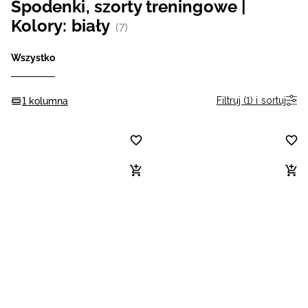
Spodenki, szorty treningowe |
Niemiecki / EUR
Kolory: biały
(7)
Rumuński / RON
Wszystko
Słowacki / EUR
Filtruj (1) i sortuj
1 kolumna
Ukraiński / UAH