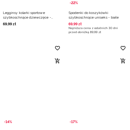
-22%
Legginsy kolarki sportowe
Spodenki do koszykówki
szybkoschnące dziewczęce -
szybkoschnące uniseks - białe
fioletowe
69
,
99
zł
69
,
99
zł
Najniższa cena z ostatnich 30 dni
przed obniżką
89
,
99
zł
-14%
-17%