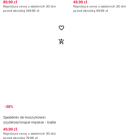
Lewandowski - turkusowe
89
,
99
zł
49
,
99
zł
Najniższa cena z ostatnich 30 dni
Najniższa cena z ostatnich 30 dni
przed obniżką
149
,
99
zł
przed obniżką
59
,
99
zł
-38%
Spodenki do koszykówki
szybkoschnące męskie - białe
49
,
99
zł
Najniższa cena z ostatnich 30 dni
przed obniżką
79
,
99
zł