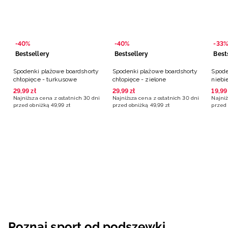
-40%
-40%
-33%
Bestsellery
Bestsellery
Best
Spodenki plażowe boardshorty
Spodenki plażowe boardshorty
Spode
chłopięce - turkusowe
chłopięce - zielone
niebi
29
,
99
zł
29
,
99
zł
19
,
99
Najniższa cena z ostatnich 30 dni
Najniższa cena z ostatnich 30 dni
Najniż
przed obniżką
49
,
99
zł
przed obniżką
49
,
99
zł
przed 
Poznaj sport od podszewki