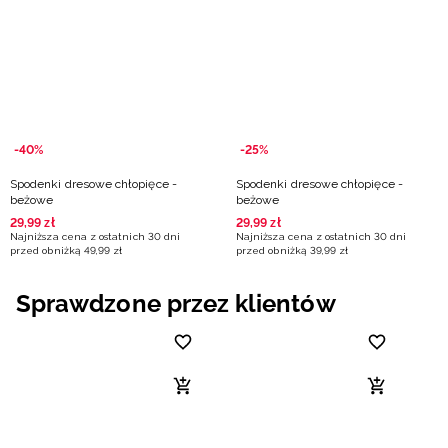
Niemiecki / EUR
Rumuński / RON
Słowacki / EUR
-40%
-25%
Ukraiński / UAH
Spodenki dresowe chłopięce -
Spodenki dresowe chłopięce -
beżowe
beżowe
29
,
99
zł
29
,
99
zł
Najniższa cena z ostatnich 30 dni
Najniższa cena z ostatnich 30 dni
przed obniżką
49
,
99
zł
przed obniżką
39
,
99
zł
Sprawdzone przez klientów