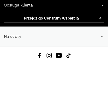
Obsługa klienta
Przejdź do Centrum Wsparcia
Na skróty
Pobierz Aplikację:
App Store
Google Play
App Gallery
Wszystkie prawa zastrzeżone © 2026
4f.com.pl: Odzież, obuwie i akcesoria sportowe | Powered by OTCF