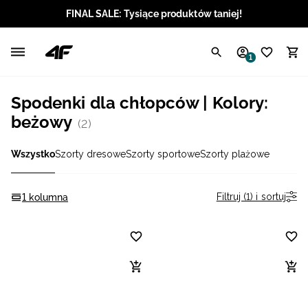
FINAL SALE: Tysiące produktów taniej!
Polski / PLN
1
Angielski / EUR
Spodenki dla chłopców | Kolory:
Angielski / USD
beżowy
(2)
Angielski / GBP
Wszystko
Szorty dresowe
Szorty sportowe
Szorty plażowe
Chorwacki / EUR
Filtruj (1) i sortuj
1 kolumna
Czeski / CZK
Litewski / EUR
Łotewski / EUR