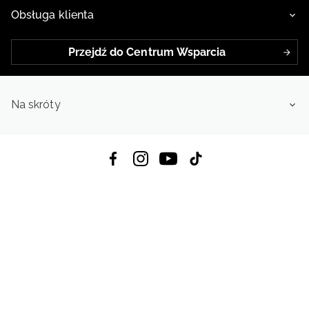
Obsługa klienta
Przejdź do Centrum Wsparcia
Na skróty
Pobierz Aplikację:
App Store
Google Play
App Gallery
Wszystkie prawa zastrzeżone © 2026
4f.com.pl: Odzież, obuwie i akcesoria sportowe | Powered by OTCF