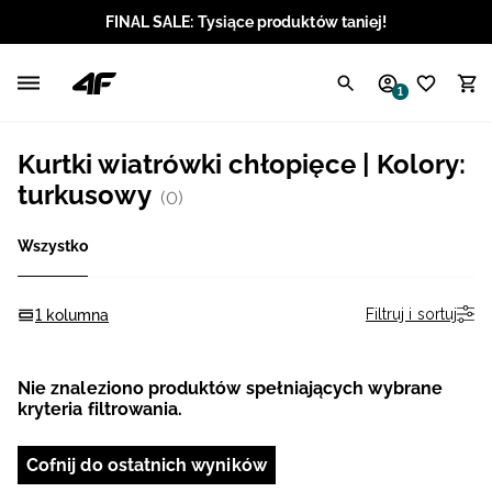
FINAL SALE: Tysiące produktów taniej!
Polski / PLN
1
Angielski / EUR
Kurtki wiatrówki chłopięce | Kolory:
Angielski / USD
turkusowy
(0)
Angielski / GBP
Wszystko
Chorwacki / EUR
Filtruj i sortuj
1 kolumna
Czeski / CZK
Nie znaleziono produktów spełniających wybrane
Litewski / EUR
kryteria filtrowania.
Łotewski / EUR
Cofnij do ostatnich wyników