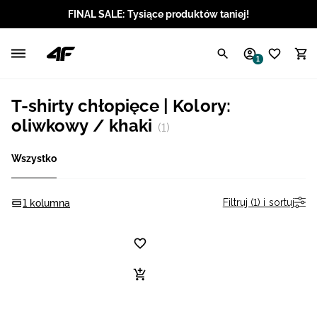
FINAL SALE: Tysiące produktów taniej!
Polski / PLN
1
Angielski / EUR
T-shirty chłopięce | Kolory:
Angielski / USD
oliwkowy / khaki
(1)
Angielski / GBP
Wszystko
Chorwacki / EUR
Filtruj (1) i sortuj
1 kolumna
Czeski / CZK
Litewski / EUR
Łotewski / EUR