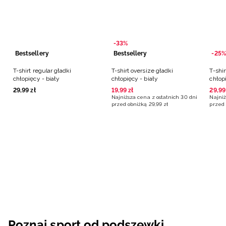
-33%
Bestsellery
Bestsellery
-25%
T-shirt regular gładki
T-shirt oversize gładki
T-shi
chłopięcy - biały
chłopięcy - biały
chłopi
29
,
99
zł
19
,
99
zł
29
,
99
Najniższa cena z ostatnich 30 dni
Najniż
przed obniżką
29
,
99
zł
przed 
Poznaj sport od podszewki