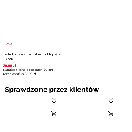
Niemiecki / EUR
Rumuński / RON
Słowacki / EUR
-25%
Ukraiński / UAH
T-shirt loose z nadrukiem chłopięcy
- khaki
29
,
99
zł
Najniższa cena z ostatnich 30 dni
przed obniżką
39
,
99
zł
Sprawdzone przez klientów