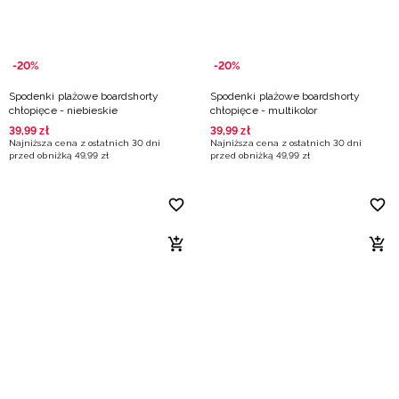
-20%
-20%
Spodenki plażowe boardshorty
Spodenki plażowe boardshorty
chłopięce - niebieskie
chłopięce - multikolor
39
,
99
zł
39
,
99
zł
Najniższa cena z ostatnich 30 dni
Najniższa cena z ostatnich 30 dni
przed obniżką
49
,
99
zł
przed obniżką
49
,
99
zł