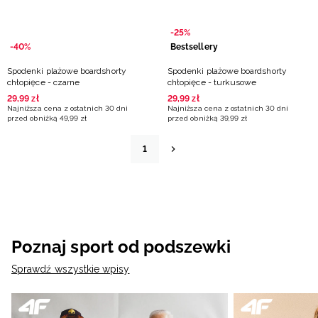
-25%
-40%
Bestsellery
Spodenki plażowe boardshorty
Spodenki plażowe boardshorty
chłopięce - czarne
chłopięce - turkusowe
29
,
99
zł
29
,
99
zł
Najniższa cena z ostatnich 30 dni
Najniższa cena z ostatnich 30 dni
przed obniżką
49
,
99
zł
przed obniżką
39
,
99
zł
1
Poznaj sport od podszewki
Sprawdź wszystkie wpisy