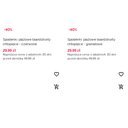
-40%
-40%
Spodenki plażowe boardshorty
Spodenki plażowe boardshorty
chłopięce - czerwone
chłopięce - granatowe
29
,
99
zł
29
,
99
zł
Najniższa cena z ostatnich 30 dni
Najniższa cena z ostatnich 30 dni
przed obniżką
49
,
99
zł
przed obniżką
49
,
99
zł