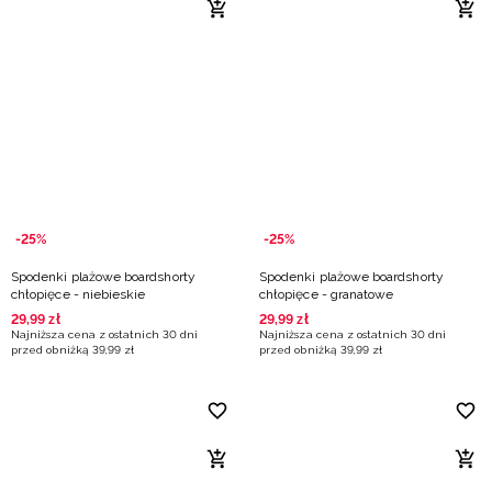
-25%
-25%
Spodenki plażowe boardshorty
Spodenki plażowe boardshorty
chłopięce - niebieskie
chłopięce - granatowe
29
,
99
zł
29
,
99
zł
Najniższa cena z ostatnich 30 dni
Najniższa cena z ostatnich 30 dni
przed obniżką
39
,
99
zł
przed obniżką
39
,
99
zł