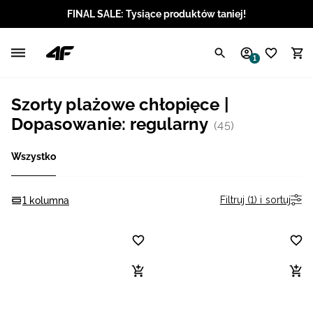
FINAL SALE: Tysiące produktów taniej!
Polski / PLN
1
Angielski / EUR
Szorty plażowe chłopięce |
Angielski / USD
Dopasowanie: regularny
(45)
Angielski / GBP
Wszystko
Chorwacki / EUR
Filtruj (1) i sortuj
1 kolumna
Czeski / CZK
Litewski / EUR
Łotewski / EUR