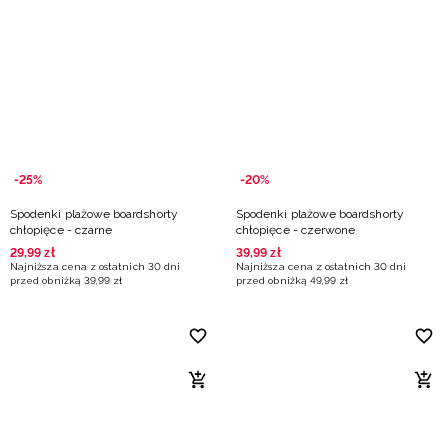
-25%
-20%
Spodenki plażowe boardshorty
Spodenki plażowe boardshorty
chłopięce - czarne
chłopięce - czerwone
29
,
99
zł
39
,
99
zł
Najniższa cena z ostatnich 30 dni
Najniższa cena z ostatnich 30 dni
przed obniżką
39
,
99
zł
przed obniżką
49
,
99
zł