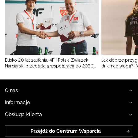
Blisko 20 lat zaufania. 4F i Polski Związek
Jak dobrze przyg
Narciarski przedłużają współpracę do 2030
dnia nad wodą? 
roku
O nas
Informacje
Obsługa klienta
Przejdź do Centrum Wsparcia