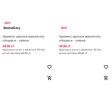
-40%
Bestsellery
-20%
Spodenki plażowe boardshorty
Spodenki plażowe boardshorty
chłopięce - zielone
chłopięce - zielone
29
,
99
zł
39
,
99
zł
Najniższa cena z ostatnich 30 dni
Najniższa cena z ostatnich 30 dni
przed obniżką
49
,
99
zł
przed obniżką
49
,
99
zł