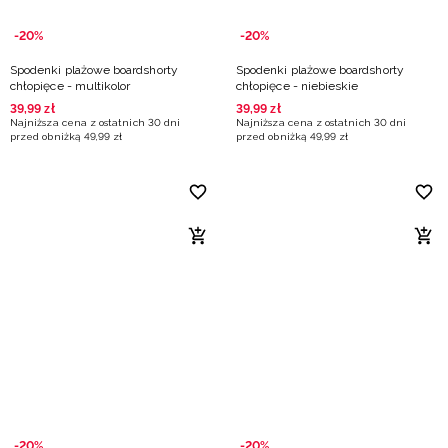
-20%
-20%
Spodenki plażowe boardshorty
Spodenki plażowe boardshorty
chłopięce - multikolor
chłopięce - niebieskie
39
,
99
zł
39
,
99
zł
Najniższa cena z ostatnich 30 dni
Najniższa cena z ostatnich 30 dni
przed obniżką
49
,
99
zł
przed obniżką
49
,
99
zł
-20%
-20%