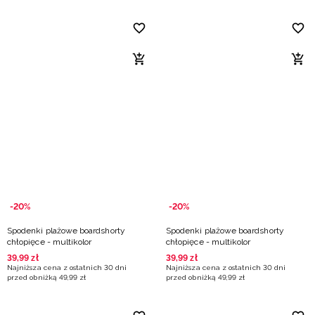
-20%
-20%
Spodenki plażowe boardshorty
Spodenki plażowe boardshorty
chłopięce - multikolor
chłopięce - multikolor
39
,
99
zł
39
,
99
zł
Najniższa cena z ostatnich 30 dni
Najniższa cena z ostatnich 30 dni
przed obniżką
49
,
99
zł
przed obniżką
49
,
99
zł