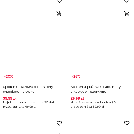
-20%
-25%
Spodenki plażowe boardshorty
Spodenki plażowe boardshorty
chłopięce - zielone
chłopięce - czerwone
39
,
99
zł
29
,
99
zł
Najniższa cena z ostatnich 30 dni
Najniższa cena z ostatnich 30 dni
przed obniżką
49
,
99
zł
przed obniżką
39
,
99
zł