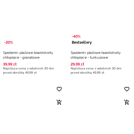
-40%
-20%
Bestsellery
Spodenki plażowe boardshorty
Spodenki plażowe boardshorty
chłopięce - granatowe
chłopięce - turkusowe
39
,
99
zł
29
,
99
zł
Najniższa cena z ostatnich 30 dni
Najniższa cena z ostatnich 30 dni
przed obniżką
49
,
99
zł
przed obniżką
49
,
99
zł