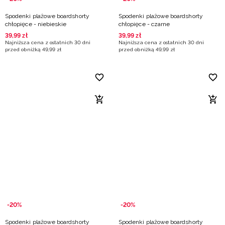
Spodenki plażowe boardshorty
Spodenki plażowe boardshorty
chłopięce - niebieskie
chłopięce - czarne
39
,
99
zł
39
,
99
zł
Najniższa cena z ostatnich 30 dni
Najniższa cena z ostatnich 30 dni
przed obniżką
49
,
99
zł
przed obniżką
49
,
99
zł
-20%
-20%
Spodenki plażowe boardshorty
Spodenki plażowe boardshorty