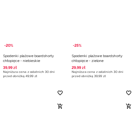
Niemiecki / EUR
Rumuński / RON
Słowacki / EUR
-20%
-25%
Ukraiński / UAH
Spodenki plażowe boardshorty
Spodenki plażowe boardshorty
chłopięce - niebieskie
chłopięce - zielone
39
,
99
zł
29
,
99
zł
Najniższa cena z ostatnich 30 dni
Najniższa cena z ostatnich 30 dni
przed obniżką
49
,
99
zł
przed obniżką
39
,
99
zł