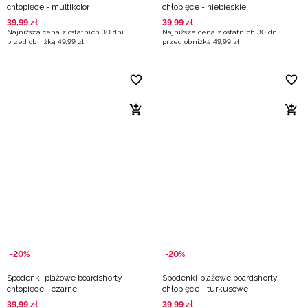
chłopięce - multikolor
chłopięce - niebieskie
39
,
99
zł
39
,
99
zł
Najniższa cena z ostatnich 30 dni
Najniższa cena z ostatnich 30 dni
przed obniżką
49
,
99
zł
przed obniżką
49
,
99
zł
-20%
-20%
Spodenki plażowe boardshorty
Spodenki plażowe boardshorty
chłopięce - czarne
chłopięce - turkusowe
39
,
99
zł
39
,
99
zł