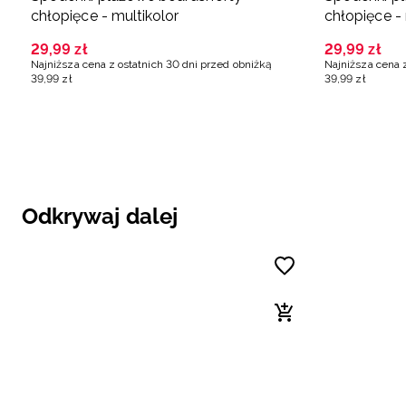
chłopięce - multikolor
chłopięce - 
29
,
99
zł
29
,
99
zł
Najniższa cena z ostatnich 30 dni przed obniżką
Najniższa cena 
39
,
99
zł
39
,
99
zł
Odkrywaj dalej