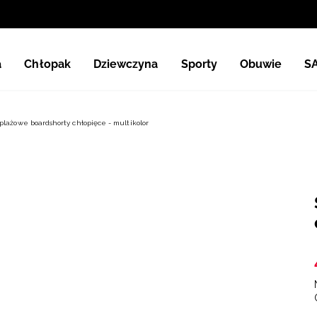
a
Chłopak
Dziewczyna
Sporty
Obuwie
S
plażowe boardshorty chłopięce - multikolor