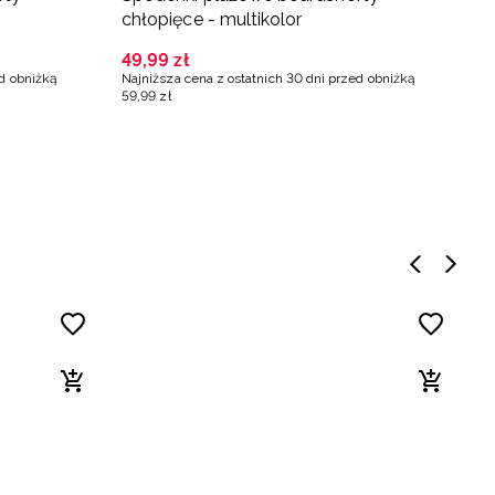
chłopięce - multikolor
c
49
,
99
zł
3
ed obniżką
Najniższa cena z ostatnich 30 dni przed obniżką
Na
59
,
99
zł
4