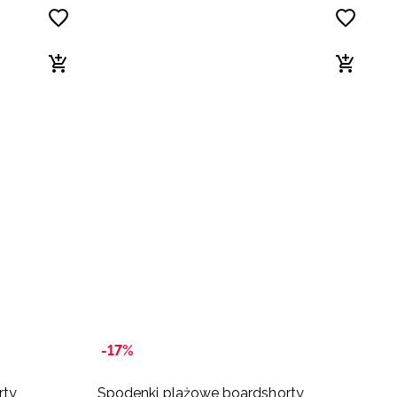
-17%
rty
Spodenki plażowe boardshorty
S