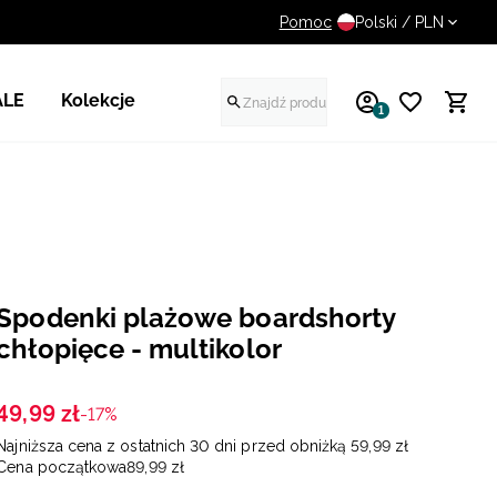
Pomoc
14 dni na darmowy zwrot
Polski / PLN
ALE
Kolekcje
1
Spodenki plażowe boardshorty
chłopięce - multikolor
49
,
99
zł
-17%
Najniższa cena z ostatnich 30 dni przed obniżką
59
,
99
zł
Cena początkowa
89
,
99
zł