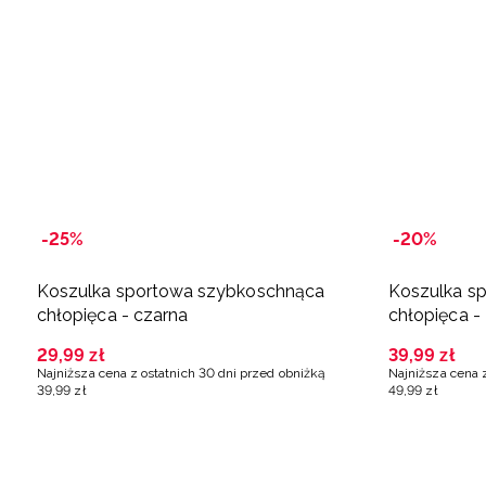
-25%
-20%
Koszulka sportowa szybkoschnąca
Koszulka s
chłopięca - czarna
chłopięca - 
29
,
99
zł
39
,
99
zł
Najniższa cena z ostatnich 30 dni przed obniżką
Najniższa cena 
39
,
99
zł
49
,
99
zł