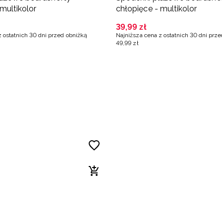
multikolor
chłopięce - multikolor
39
,
99
zł
z ostatnich 30 dni przed obniżką
Najniższa cena z ostatnich 30 dni prz
49
,
99
zł