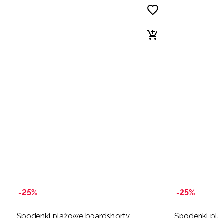
-25%
-25%
Spodenki plażowe boardshorty
Spodenki p