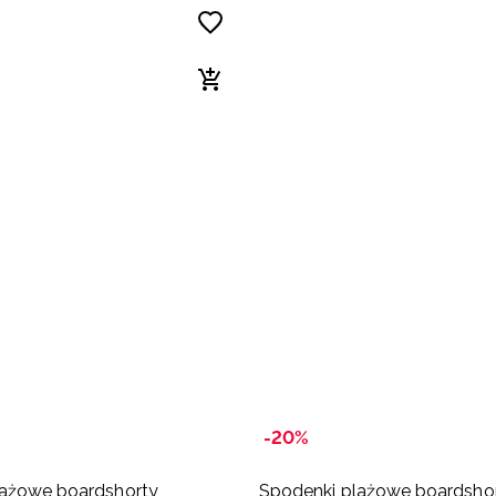
-20%
lażowe boardshorty
Spodenki plażowe boardsho