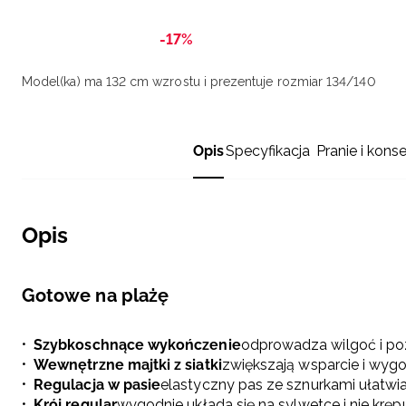
-17%
Model(ka) ma 132 cm wzrostu i prezentuje rozmiar 134/140
Opis
Specyfikacja
Pranie i kons
Opis
Gotowe na plażę
Szybkoschnące wykończenie
odprowadza wilgoć i po
Wewnętrzne majtki z siatki
zwiększają wsparcie i wyg
Regulacja w pasie
elastyczny pas ze sznurkami ułatw
Krój regular
wygodnie układa się na sylwetce i nie krę