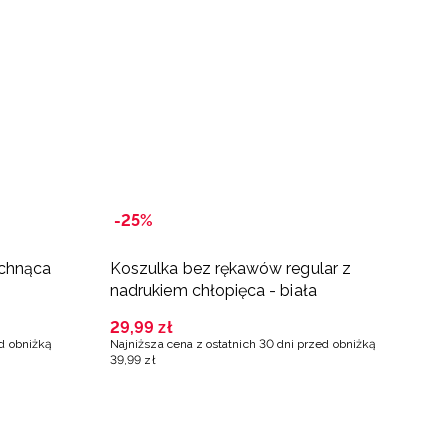
-25%
-
chnąca
Koszulka bez rękawów regular z
K
nadrukiem chłopięca - biała
n
29
,
99
zł
2
ed obniżką
Najniższa cena z ostatnich 30 dni przed obniżką
Na
39
,
99
zł
3