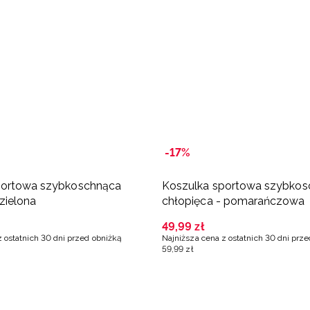
-17%
portowa szybkoschnąca
Koszulka sportowa szybkos
zielona
chłopięca - pomarańczowa
49
,
99
zł
z ostatnich 30 dni przed obniżką
Najniższa cena z ostatnich 30 dni prz
59
,
99
zł