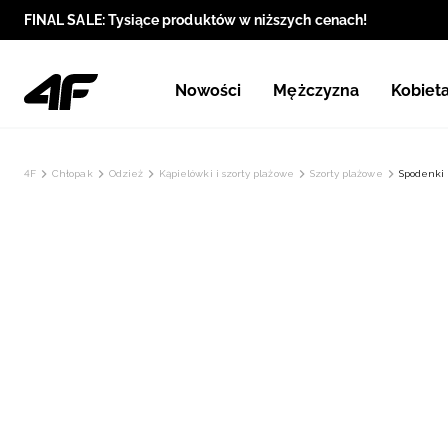
FINAL SALE: Tysiące produktów w niższych cenach!
Nowości
Mężczyzna
Kobiet
4F
Chłopak
Odzież
Kąpielówki i szorty plażowe
Szorty plażowe
Spodenki 