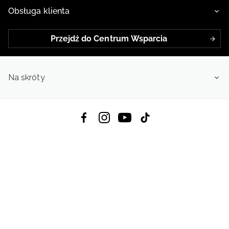
Obsługa klienta
Przejdź do Centrum Wsparcia
Na skróty
Pobierz Aplikację:
App Store
Google Play
App Gallery
Wszystkie prawa zastrzeżone © 2026
4f.com.pl: Odzież, obuwie i akcesoria sportowe | Powered by OTCF