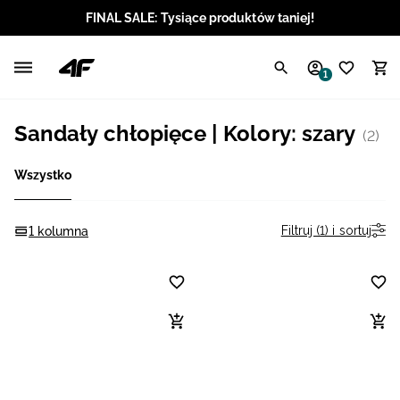
FINAL SALE: Tysiące produktów taniej!
Polski / PLN
1
Angielski / EUR
Sandały chłopięce | Kolory: szary
(2)
Angielski / USD
Wszystko
Angielski / GBP
Chorwacki / EUR
Filtruj (1) i sortuj
1 kolumna
Czeski / CZK
Litewski / EUR
Łotewski / EUR