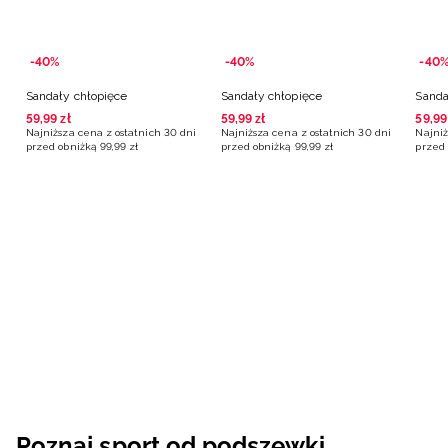
-40%
-40%
-40
Sandały chłopięce
Sandały chłopięce
Sanda
59
,
99
zł
59
,
99
zł
59
,
99
Najniższa cena z ostatnich 30 dni
Najniższa cena z ostatnich 30 dni
Najniż
przed obniżką
99
,
99
zł
przed obniżką
99
,
99
zł
przed 
Poznaj sport od podszewki