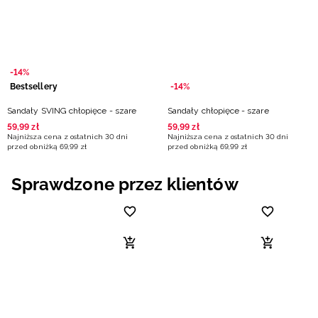
Niemiecki / EUR
Rumuński / RON
-14%
Słowacki / EUR
Bestsellery
-14%
Sandały SVING chłopięce - szare
Sandały chłopięce - szare
Ukraiński / UAH
59
,
99
zł
59
,
99
zł
Najniższa cena z ostatnich 30 dni
Najniższa cena z ostatnich 30 dni
przed obniżką
69
,
99
zł
przed obniżką
69
,
99
zł
Sprawdzone przez klientów