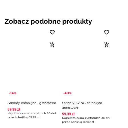
Zobacz podobne produkty
-14%
-40%
Sandały chłopięce - granatowe
Sandały SVING chłopięce -
granatowe
59
,
99
zł
Najniższa cena z ostatnich 30 dni
59
,
99
zł
przed obniżką
69
,
99
zł
Najniższa cena z ostatnich 30 dni
przed obniżką
99
,
99
zł