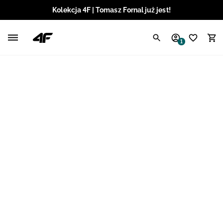
Kolekcja 4F | Tomasz Fornal już jest!
Polski / PLN
1
Angielski / EUR
Angielski / USD
Angielski / GBP
Chorwacki / EUR
Czeski / CZK
Litewski / EUR
Łotewski / EUR