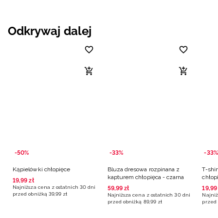
Odkrywaj dalej
-50%
-33%
-33%
Kąpielówki chłopięce
Bluza dresowa rozpinana z
T-shi
kapturem chłopięca - czarna
chłop
19
,
99
zł
Najniższa cena z ostatnich 30 dni
59
,
99
zł
19
,
99
przed obniżką
39
,
99
zł
Najniższa cena z ostatnich 30 dni
Najniż
przed obniżką
89
,
99
zł
przed 