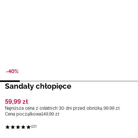
Niemiecki / EUR
Rumuński / RON
Słowacki / EUR
Ukraiński / UAH
-40%
Sandały chłopięce
59
,
99
zł
Najniższa cena z ostatnich 30 dni przed obniżką
99
,
99
zł
Cena początkowa
149
,
99
zł
(17)