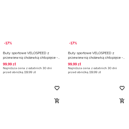
Niemiecki / EUR
Rumuński / RON
Słowacki / EUR
-17%
-17%
Ukraiński / UAH
Buty sportowe VELOSPEED z
Buty sportowe VELOSPEED z
przewiewną cholewką chłopięce -
przewiewną cholewką chłopięce -
granatowe
szare
99
,
99
zł
99
,
99
zł
Najniższa cena z ostatnich 30 dni
Najniższa cena z ostatnich 30 dni
przed obniżką
119
,
99
zł
przed obniżką
119
,
99
zł