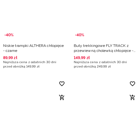
-40%
-40%
Niskie trampki ALTHERA chłopięce
Buty trekkingowe FLY TRACK z
- czarne
przewiewną cholewką chłopięce -
granatowe
89
,
99
zł
149
,
99
zł
Najniższa cena z ostatnich 30 dni
Najniższa cena z ostatnich 30 dni
przed obniżką
149
,
99
zł
przed obniżką
249
,
99
zł