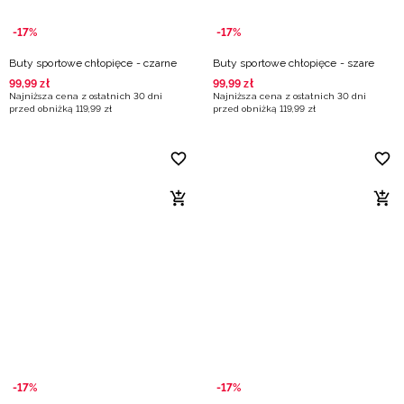
-17%
-17%
Buty sportowe chłopięce - czarne
Buty sportowe chłopięce - szare
99
,
99
zł
99
,
99
zł
Najniższa cena z ostatnich 30 dni
Najniższa cena z ostatnich 30 dni
przed obniżką
119
,
99
zł
przed obniżką
119
,
99
zł
-17%
-17%