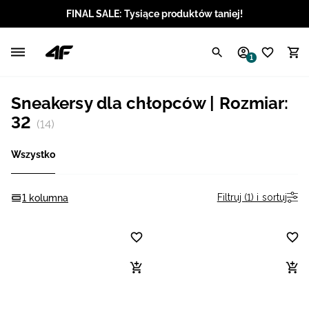
FINAL SALE: Tysiące produktów taniej!
Polski / PLN
1
Angielski / EUR
Sneakersy dla chłopców | Rozmiar:
Angielski / USD
32
(14)
Angielski / GBP
Wszystko
Chorwacki / EUR
Filtruj (1) i sortuj
1 kolumna
Czeski / CZK
Litewski / EUR
Łotewski / EUR