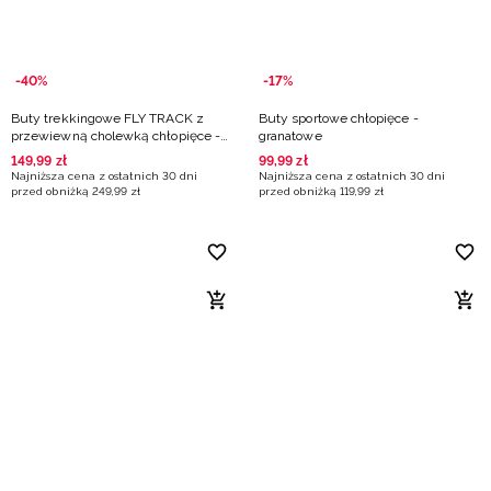
-40%
-17%
Buty trekkingowe FLY TRACK z
Buty sportowe chłopięce -
przewiewną cholewką chłopięce -
granatowe
białe
149
,
99
zł
99
,
99
zł
Najniższa cena z ostatnich 30 dni
Najniższa cena z ostatnich 30 dni
przed obniżką
249
,
99
zł
przed obniżką
119
,
99
zł