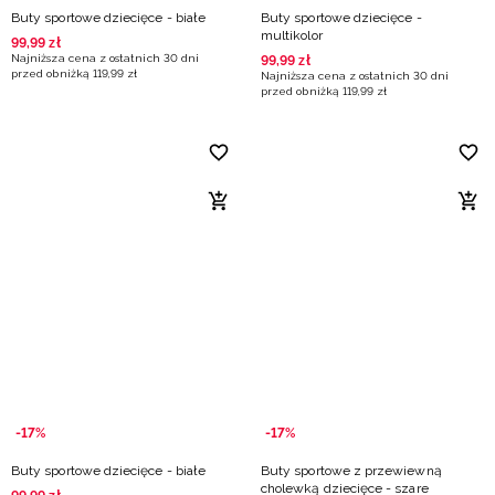
Buty sportowe dziecięce - białe
Buty sportowe dziecięce -
multikolor
99
,
99
zł
Najniższa cena z ostatnich 30 dni
99
,
99
zł
przed obniżką
119
,
99
zł
Najniższa cena z ostatnich 30 dni
przed obniżką
119
,
99
zł
-17%
-17%
Buty sportowe dziecięce - białe
Buty sportowe z przewiewną
cholewką dziecięce - szare