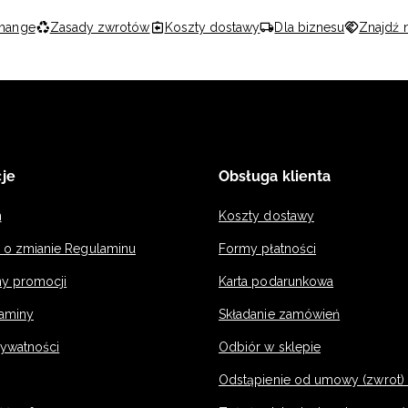
hange
Zasady zwrotów
Koszty dostawy
Dla biznesu
Znajdź 
je
Obsługa klienta
n
Koszty dostawy
a o zmianie Regulaminu
Formy płatności
y promocji
Karta podarunkowa
laminy
Składanie zamówień
rywatności
Odbiór w sklepie
Odstąpienie od umowy (zwrot) -