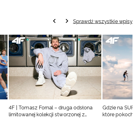
Sprawdź wszystkie wpisy
4F | Tomasz Fornal – druga odsłona
Gdzie na SUP w 
limitowanej kolekcji stworzonej z
które pokochas
naszym ambasadorem