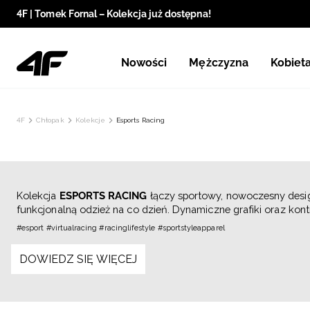
4F | Tomek Fornal – Kolekcja już dostępna!
Nowości
Mężczyzna
Kobiet
4F
Chłopak
Kolekcje
Esports Racing
Kolekcja
ESPORTS RACING
łączy sportowy, nowoczesny desig
funkcjonalną odzież na co dzień. Dynamiczne grafiki oraz kont
#esport #virtualracing #racinglifestyle #sportstyleapparel
DOWIEDZ SIĘ WIĘCEJ