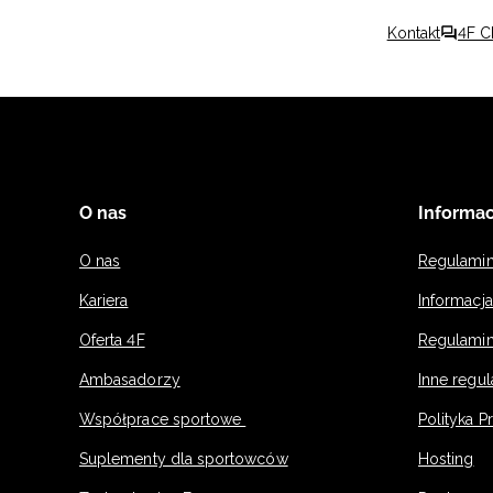
Kontakt
4F C
O nas
Informac
O nas
Regulami
Kariera
Informacj
Oferta 4F
Regulamin
Ambasadorzy
Inne regu
Współprace sportowe
Polityka P
Suplementy dla sportowców
Hosting