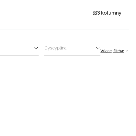
3 kolumny
Dyscyplina
Więcej filtrów