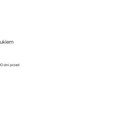
drukiem
30 dni przed