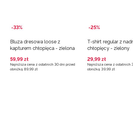
-33%
-25%
Bluza dresowa loose z
T-shirt regular z na
kapturem chłopięca - zielona
chłopięcy - zielony
59
,
99
zł
29
,
99
zł
Najniższa cena z ostatnich 30 dni przed
Najniższa cena z ostatnich 
obniżką
89
,
99
zł
obniżką
39
,
99
zł