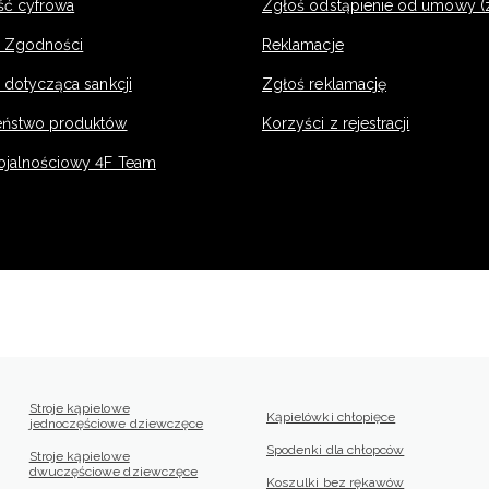
ść cyfrowa
Zgłoś odstąpienie od umowy (
e Zgodności
Reklamacje
 dotycząca sankcji
Zgłoś reklamację
eństwo produktów
Korzyści z rejestracji
ojalnościowy 4F Team
Stroje kąpielowe
Kąpielówki chłopięce
jednoczęściowe dziewczęce
Spodenki dla chłopców
Stroje kąpielowe
dwuczęściowe dziewczęce
Koszulki bez rękawów