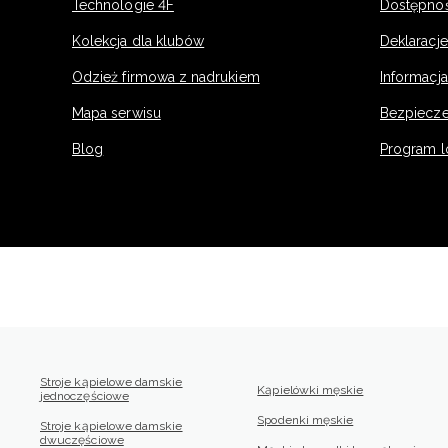
Technologie 4F
Dostępno
Kolekcja dla klubów
Deklaracj
Odzież firmowa z nadrukiem
Informacja
Mapa serwisu
Bezpiecz
Blog
Program l
Stroje kąpielowe damskie
Kąpielówki męskie
jednoczęściowe
Spodenki męskie
Stroje kąpielowe damskie
dwuczęściowe