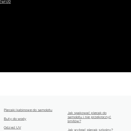
zwrot)
Plecaki kabinowe do samolotu
Jak spakować plecak do
samolotu i nie przekroczyć
Buty do wody
limitów?
Odzież UV
Jak wybrać plecak szkolny?