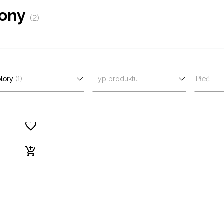
lony
(2)
lory
(1)
Typ produktu
Płeć