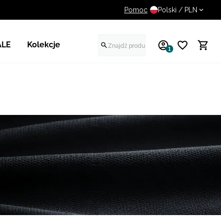
Pomoc
UWAGA NA FAŁSZYWE STR
Polski / PLN
ALE
Kolekcje
1