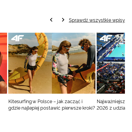
Sprawdź wszystkie wpisy
Kitesurfing w Polsce – jak zacząć i
Najważniejsze w
gdzie najlepiej postawić pierwsze kroki?
2026 z udziałem
turnieje