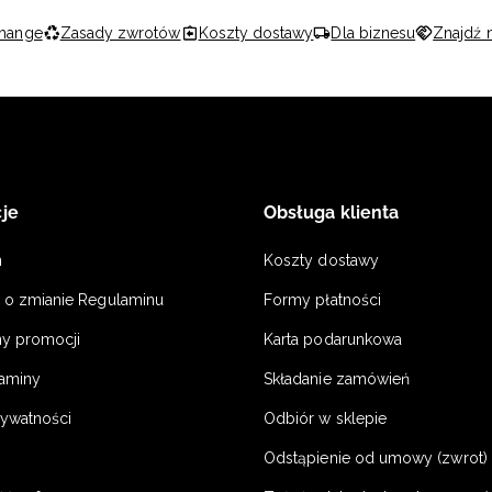
hange
Zasady zwrotów
Koszty dostawy
Dla biznesu
Znajdź 
je
Obsługa klienta
n
Koszty dostawy
a o zmianie Regulaminu
Formy płatności
y promocji
Karta podarunkowa
laminy
Składanie zamówień
rywatności
Odbiór w sklepie
Odstąpienie od umowy (zwrot) -