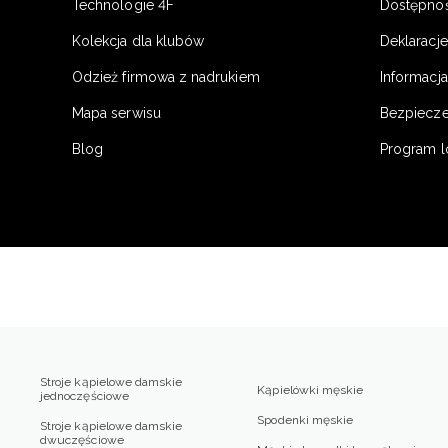
Technologie 4F
Dostępno
Kolekcja dla klubów
Deklaracj
Odzież firmowa z nadrukiem
Informacja
Mapa serwisu
Bezpiecz
Blog
Program l
Stroje kąpielowe damskie
Kąpielówki męskie
jednoczęściowe
Spodenki męskie
Stroje kąpielowe damskie
dwuczęściowe