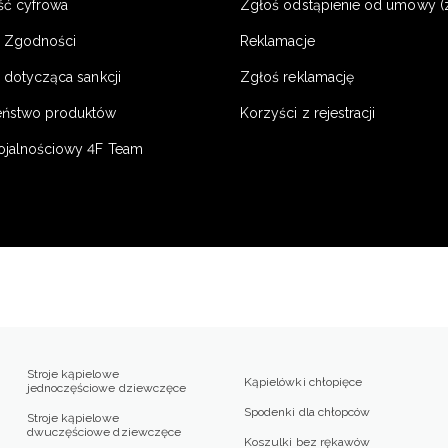
ść cyfrowa
Zgłoś odstąpienie od umowy (
e Zgodności
Reklamacje
 dotycząca sankcji
Zgłoś reklamację
eństwo produktów
Korzyści z rejestracji
ojalnościowy 4F Team
Stroje kąpielowe
Kąpielówki chłopięce
jednoczęściowe dziewczęce
Spodenki dla chłopców
Stroje kąpielowe
dwuczęściowe dziewczęce
Koszulki bez rękawów