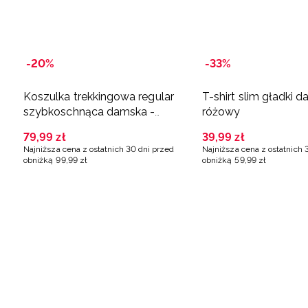
-20%
-33%
Koszulka trekkingowa regular
T-shirt slim gładki d
szybkoschnąca damska -
różowy
różowa
79
,
99
zł
39
,
99
zł
Najniższa cena z ostatnich 30 dni przed
Najniższa cena z ostatnich 
obniżką
99
,
99
zł
obniżką
59
,
99
zł