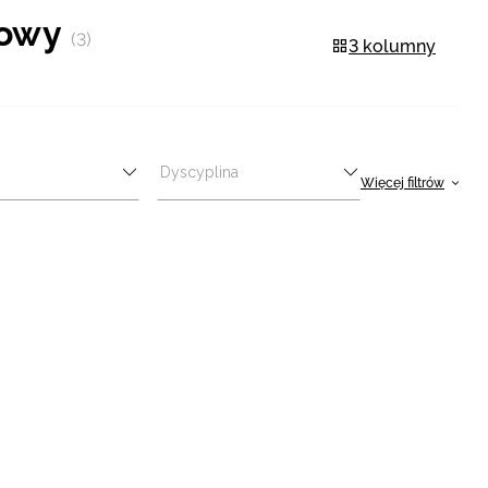
żowy
(3)
3 kolumny
Dyscyplina
Więcej filtrów