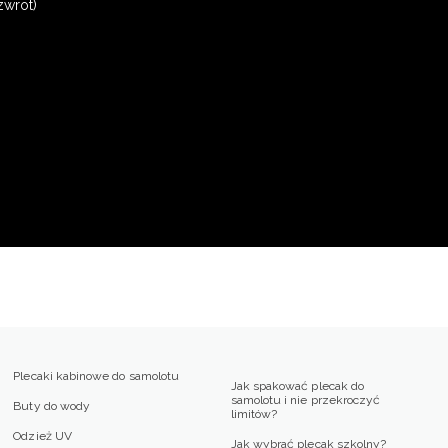
zwrot)
Plecaki kabinowe do samolotu
Jak spakować plecak do
samolotu i nie przekroczyć
Buty do wody
limitów?
Odzież UV
Jak wybrać plecak szkolny?