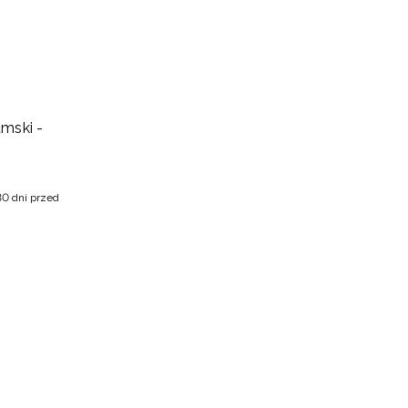
amski -
30 dni przed