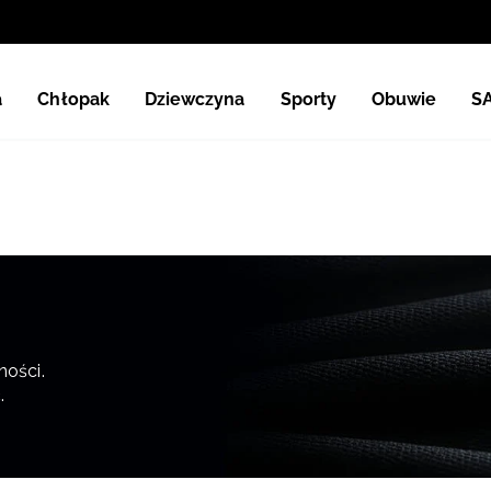
a
Chłopak
Dziewczyna
Sporty
Obuwie
S
ości.
.