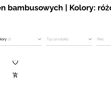
en bambusowych | Kolory: ró
lory
(1)
Typ produktu
Płeć