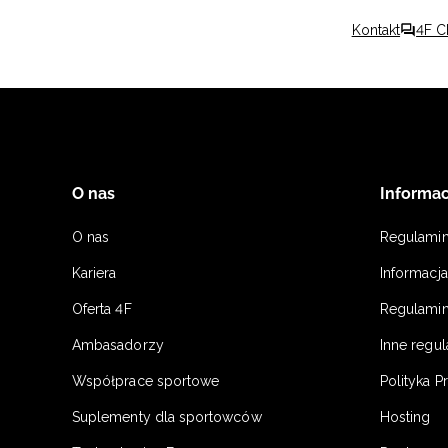
Kontakt
4F C
O nas
Informac
O nas
Regulami
Kariera
Informacj
Oferta 4F
Regulamin
Ambasadorzy
Inne regu
Współprace sportowe
Polityka P
Suplementy dla sportowców
Hosting