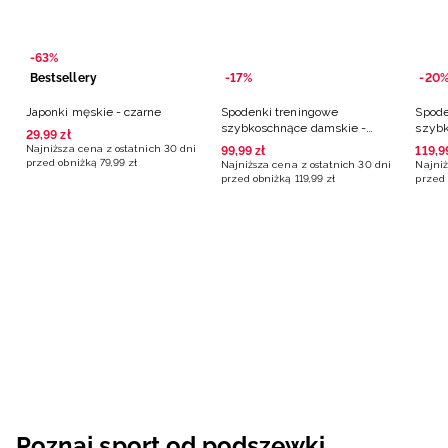
-63%
Bestsellery
-17%
-20
Japonki męskie - czarne
Spodenki treningowe
Spode
szybkoschnące damskie -
szybk
29
,
99
zł
czarne
różo
Najniższa cena z ostatnich 30 dni
99
,
99
zł
119
,
9
przed obniżką
79
,
99
zł
Najniższa cena z ostatnich 30 dni
Najniż
przed obniżką
119
,
99
zł
przed 
Poznaj sport od podszewki