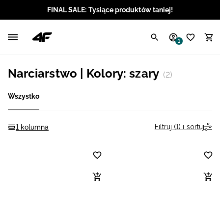
FINAL SALE: Tysiące produktów taniej!
Polski / PLN
1
Angielski / EUR
Narciarstwo | Kolory: szary
(2)
Angielski / USD
Wszystko
Angielski / GBP
Chorwacki / EUR
Filtruj (1) i sortuj
1 kolumna
Czeski / CZK
Litewski / EUR
Łotewski / EUR