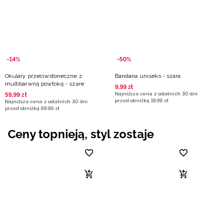
Niemiecki / EUR
Rumuński / RON
Słowacki / EUR
-14%
-50%
Okulary przeciwsłoneczne z
Bandana uniseks - szara
Ukraiński / UAH
multibarwną powłoką - szare
9
,
99
zł
Najniższa cena z ostatnich 30 dni
59
,
99
zł
przed obniżką
19
,
99
zł
Najniższa cena z ostatnich 30 dni
przed obniżką
69
,
99
zł
Ceny topnieją, styl zostaje