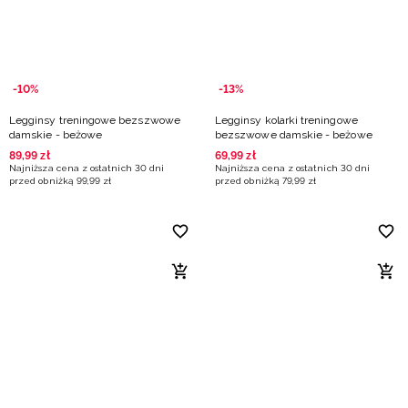
-10%
-13%
Legginsy treningowe bezszwowe
Legginsy kolarki treningowe
damskie - beżowe
bezszwowe damskie - beżowe
89
,
99
zł
69
,
99
zł
Najniższa cena z ostatnich 30 dni
Najniższa cena z ostatnich 30 dni
przed obniżką
99
,
99
zł
przed obniżką
79
,
99
zł