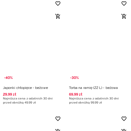
-40%
-30%
Japonki chłopięce - beżowe
Torba na ramię (22 L) - beżowa
29
,
99
zł
69
,
99
zł
Najniższa cena z ostatnich 30 dni
Najniższa cena z ostatnich 30 dni
przed obniżką
49
,
99
zł
przed obniżką
99
,
99
zł