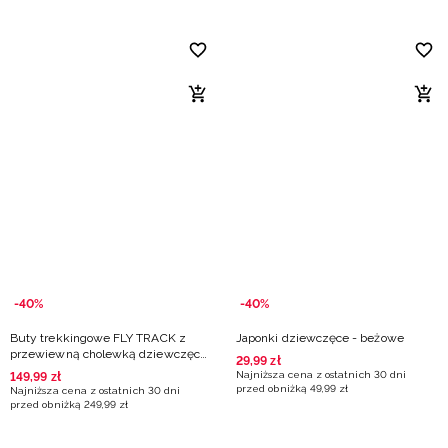
-40%
-40%
Buty trekkingowe FLY TRACK z
Japonki dziewczęce - beżowe
przewiewną cholewką dziewczęce
29
,
99
zł
- beżowe
Najniższa cena z ostatnich 30 dni
149
,
99
zł
przed obniżką
49
,
99
zł
Najniższa cena z ostatnich 30 dni
przed obniżką
249
,
99
zł