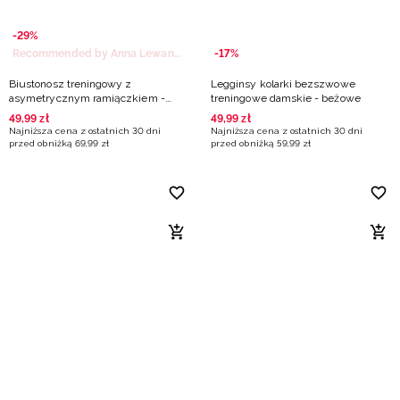
-29%
Recommended by Anna Lewandowska
-17%
Biustonosz treningowy z
Legginsy kolarki bezszwowe
asymetrycznym ramiączkiem -
treningowe damskie - beżowe
beżowy
49
,
99
zł
49
,
99
zł
Najniższa cena z ostatnich 30 dni
Najniższa cena z ostatnich 30 dni
przed obniżką
69
,
99
zł
przed obniżką
59
,
99
zł