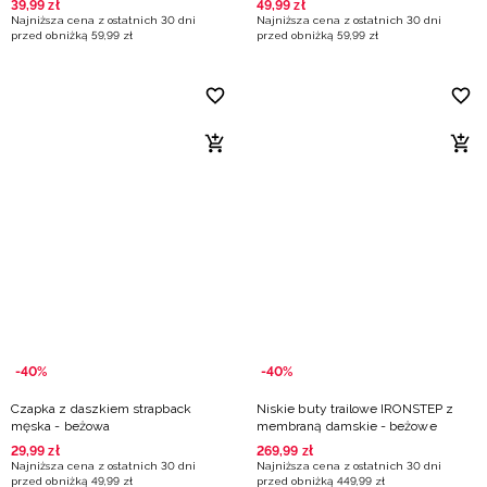
39
,
99
zł
49
,
99
zł
Najniższa cena z ostatnich 30 dni
Najniższa cena z ostatnich 30 dni
przed obniżką
59
,
99
zł
przed obniżką
59
,
99
zł
-40%
-40%
Czapka z daszkiem strapback
Niskie buty trailowe IRONSTEP z
męska - beżowa
membraną damskie - beżowe
29
,
99
zł
269
,
99
zł
Najniższa cena z ostatnich 30 dni
Najniższa cena z ostatnich 30 dni
przed obniżką
49
,
99
zł
przed obniżką
449
,
99
zł