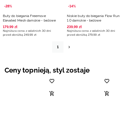
-28%
-14%
Buty do biegania Freemove
Niskie buty do biegania Flow Run
Elevated Mesh damskie - beżowe
1.0 damskie - beżowe
179
,
99
zł
239
,
99
zł
Najniższa cena z ostatnich 30 dni
Najniższa cena z ostatnich 30 dni
przed obniżką
249
,
99
zł
przed obniżką
279
,
99
zł
1
Ceny topnieją, styl zostaje