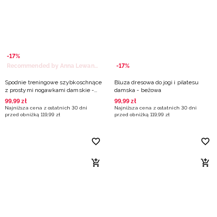
-17%
Recommended by Anna Lewandowska
-17%
Spodnie treningowe szybkoschnące
Bluza dresowa do jogi i pilatesu
z prostymi nogawkami damskie -
damska - beżowa
beżowe
99
,
99
zł
99
,
99
zł
Najniższa cena z ostatnich 30 dni
Najniższa cena z ostatnich 30 dni
przed obniżką
119
,
99
zł
przed obniżką
119
,
99
zł