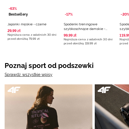
-63%
Bestsellery
-17%
-20
Japonki męskie - czarne
Spodenki treningowe
Spode
szybkoschnące damskie -
szybk
29
,
99
zł
czarne
różo
Najniższa cena z ostatnich 30 dni
99
,
99
zł
119
,
9
przed obniżką
79
,
99
zł
Najniższa cena z ostatnich 30 dni
Najniż
przed obniżką
119
,
99
zł
przed 
Poznaj sport od podszewki
Sprawdź wszystkie wpisy