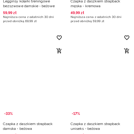
Legginsy kolarki treningowe
Czapka z daszkiem strapback
bezszwowe damskie - beżowe
męska - kremowa
59
,
99
zł
49
,
99
zł
Najniższa cena z ostatnich 30 dni
Najniższa cena z ostatnich 30 dni
przed obniżką
69
,
99
zł
przed obniżką
59
,
99
zł
-33%
-17%
Czapka z daszkiem strapback
Czapka z daszkiem strapback
damska - beżowa
uniseks - beżowa