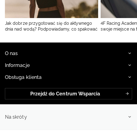
Jak dobrze przygotować się do aktywnego
4F Racing Academ
dnia nad wodą? Podpowiadamy, co spakować
swoje miejsce na 
O nas
Informacje
Obsługa klienta
Przejdź do Centrum Wsparcia
Na skróty