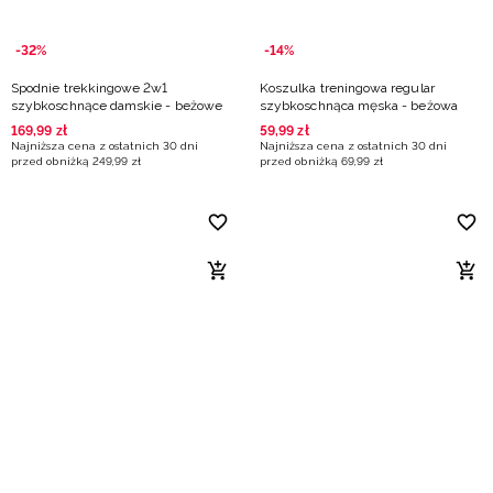
-32%
-14%
Spodnie trekkingowe 2w1
Koszulka treningowa regular
szybkoschnące damskie - beżowe
szybkoschnąca męska - beżowa
169
,
99
zł
59
,
99
zł
Najniższa cena z ostatnich 30 dni
Najniższa cena z ostatnich 30 dni
przed obniżką
249
,
99
zł
przed obniżką
69
,
99
zł