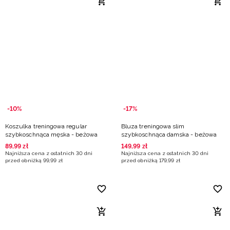
-10%
-17%
Koszulka treningowa regular
Bluza treningowa slim
szybkoschnąca męska - beżowa
szybkoschnąca damska - beżowa
89
,
99
zł
149
,
99
zł
Najniższa cena z ostatnich 30 dni
Najniższa cena z ostatnich 30 dni
przed obniżką
99
,
99
zł
przed obniżką
179
,
99
zł