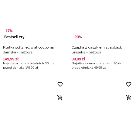
Niemiecki / EUR
Rumuński / RON
-17%
Słowacki / EUR
Bestsellery
-20%
Kurtka softshell wiatroodporna
Czapka z daszkiem strapback
Ukraiński / UAH
damska - beżowa
uniseks - beżowa
149
,
99
zł
39
,
99
zł
Najniższa cena z ostatnich 30 dni
Najniższa cena z ostatnich 30 dni
przed obniżką
179
,
99
zł
przed obniżką
49
,
99
zł