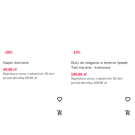
-29%
-13%
Klapki damskie
Buty do biegania w terenie Speed
Trail męskie - kremowe
49
,
99
zł
Najniższa cena z ostatnich 30 dni
199
,
99
zł
przed obniżką
69
,
99
zł
Najniższa cena z ostatnich 30 dni
przed obniżką
229
,
99
zł