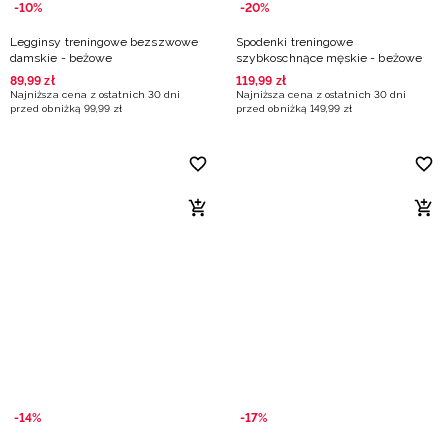
-10%
-20%
Legginsy treningowe bezszwowe
Spodenki treningowe
damskie - beżowe
szybkoschnące męskie - beżowe
89
,
99
zł
119
,
99
zł
Najniższa cena z ostatnich 30 dni
Najniższa cena z ostatnich 30 dni
przed obniżką
99
,
99
zł
przed obniżką
149
,
99
zł
-14%
-17%