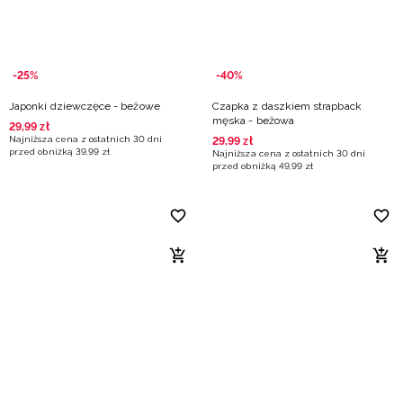
-25%
-40%
Japonki dziewczęce - beżowe
Czapka z daszkiem strapback
męska - beżowa
29
,
99
zł
Najniższa cena z ostatnich 30 dni
29
,
99
zł
przed obniżką
39
,
99
zł
Najniższa cena z ostatnich 30 dni
przed obniżką
49
,
99
zł