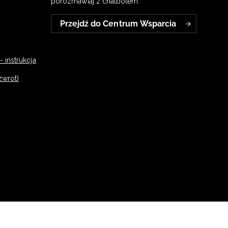
porozmawiaj z chatbotem:
Przejdź do Centrum Wsparcia
 instrukcja
zwrot)