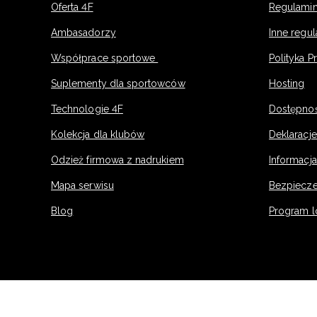
Oferta 4F
Regulamin
Ambasadorzy
Inne regu
Współprace sportowe
Polityka P
Suplementy dla sportowców
Hosting
Technologie 4F
Dostępno
Kolekcja dla klubów
Deklaracj
Odzież firmowa z nadrukiem
Informacja
Mapa serwisu
Bezpiecz
Blog
Program l