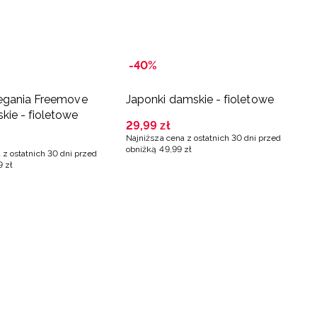
-40%
iegania Freemove
Japonki damskie - fioletowe
ie - fioletowe
29
,
99
zł
Najniższa cena z ostatnich 30 dni przed
obniżką
49
,
99
zł
 z ostatnich 30 dni przed
9
zł