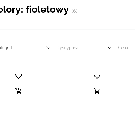
lory: fioletowy
(6)
lory
(1)
Dyscyplina
Cena