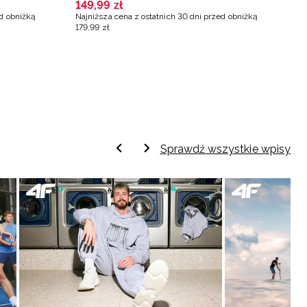
149
,
99
zł
1
ed obniżką
Najniższa cena z ostatnich 30 dni przed obniżką
Na
179
,
99
zł
3
Sprawdź wszystkie wpisy