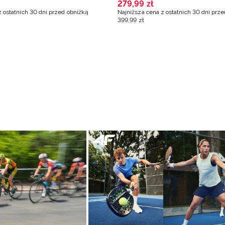
279
,
99
zł
z ostatnich 30 dni przed obniżką
Najniższa cena z ostatnich 30 dni prz
399
,
99
zł