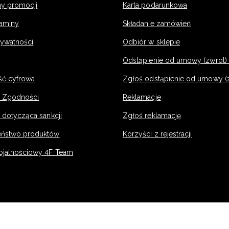
y promocji
Karta podarunkowa
laminy
Składanie zamówień
rywatności
Odbiór w sklepie
Odstąpienie od umowy (zwrot) -
ść cyfrowa
Zgłoś odstąpienie od umowy (
e Zgodności
Reklamacje
 dotycząca sankcji
Zgłoś reklamację
eństwo produktów
Korzyści z rejestracji
ojalnościowy 4F Team