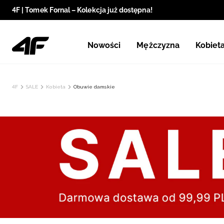
4F | Tomek Fornal – Kolekcja już dostępna!
Nowości
Mężczyzna
Kobiet
4F
SALE
Kobieta
Obuwie damskie