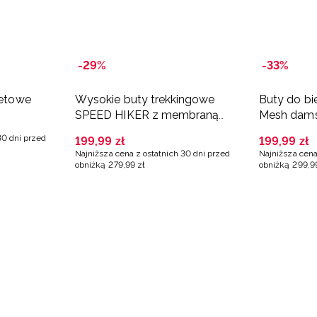
-29%
-33%
letowe
Wysokie buty trekkingowe
Buty do b
SPEED HIKER z membraną
Mesh damsk
damskie - fioletowe
30 dni przed
199
,
99
zł
199
,
99
zł
Najniższa cena z ostatnich 30 dni przed
Najniższa cena
obniżką
279
,
99
zł
obniżką
299
,
9