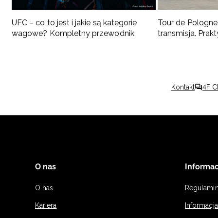
UFC – co to jest i jakie są kategorie
Tour de Pologne 
wagowe? Kompletny przewodnik
transmisja. Pra
kibica
Kontakt
4F C
O nas
Informac
O nas
Regulami
Kariera
Informacj