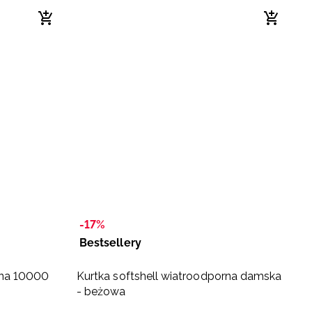
-17%
-
Bestsellery
B
ana 10000
Kurtka softshell wiatroodporna damska
N
- beżowa
e
t