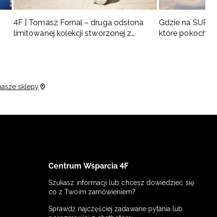
4F | Tomasz Fornal – druga odsłona
Gdzie na SUP w 
limitowanej kolekcji stworzonej z
które pokochas
naszym ambasadorem
nasze sklepy
Centrum Wsparcia 4F
Szukasz informacji lub chcesz dowiedzieć się
co z Twoim zamówieniem?
Sprawdź najczęściej zadawane pytania lub