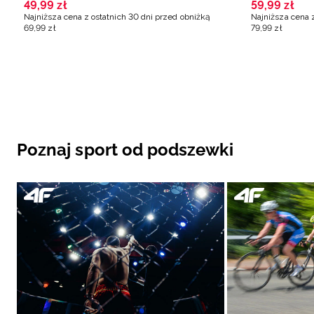
49
,
99
zł
59
,
99
zł
Najniższa cena z ostatnich 30 dni przed obniżką
Najniższa cena 
69
,
99
zł
79
,
99
zł
Poznaj sport od podszewki