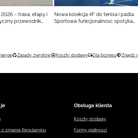
2026 – trasa, etapy i
Nowa kolekcja 4F do tenisa i padla.
ktyczny przewodnik
Sportowa funkcjonalność spotyka
nowoczesny styl
hange
Zasady zwrotów
Koszty dostawy
Dla biznesu
Znajdź 
je
Obsługa klienta
n
Koszty dostawy
a o zmianie Regulaminu
Formy płatności