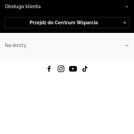
Obsługa klienta
Przejdź do Centrum Wsparcia
Na skróty
Pobierz Aplikację:
App Store
Google Play
App Gallery
Wszystkie prawa zastrzeżone © 2026
4f.com.pl: Odzież, obuwie i akcesoria sportowe | Powered by OTCF