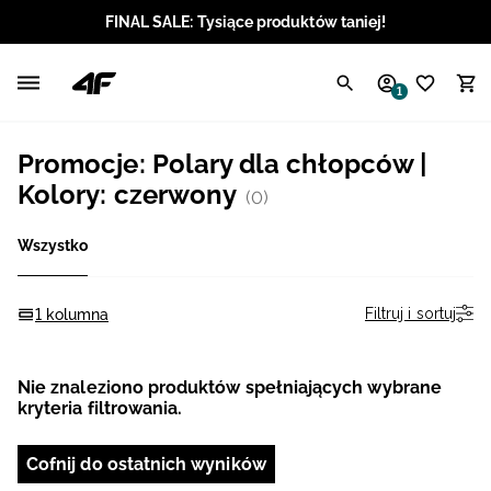
FINAL SALE: Tysiące produktów taniej!
Polski / PLN
1
Angielski / EUR
Promocje: Polary dla chłopców |
Angielski / USD
Kolory: czerwony
(0)
Angielski / GBP
Wszystko
Chorwacki / EUR
Filtruj i sortuj
1 kolumna
Czeski / CZK
Nie znaleziono produktów spełniających wybrane
Litewski / EUR
kryteria filtrowania.
Łotewski / EUR
Cofnij do ostatnich wyników