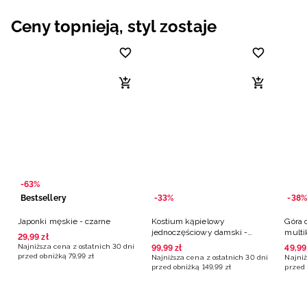
Niemiecki / EUR
Ceny topnieją, styl zostaje
Rumuński / RON
Słowacki / EUR
Ukraiński / UAH
-63%
Bestsellery
-33%
-38%
Japonki męskie - czarne
Kostium kąpielowy
Góra 
jednoczęściowy damski -
multi
29
,
99
zł
multikolor
Najniższa cena z ostatnich 30 dni
99
,
99
zł
49
,
99
przed obniżką
79
,
99
zł
Najniższa cena z ostatnich 30 dni
Najniż
przed obniżką
149
,
99
zł
przed 