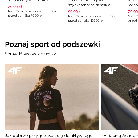
Japonki męskie - czarne
Spodenki treningowe
Kosti
szybkoschnące damskie -
jedno
29
,
99
zł
czarne
czarn
Najniższa cena z ostatnich 30 dni
99
,
99
zł
79
,
99
przed obniżką
79
,
99
zł
Najniższa cena z ostatnich 30 dni
Najniż
przed obniżką
119
,
99
zł
przed 
Poznaj sport od podszewki
Sprawdź wszystkie wpisy
Jak dobrze przygotować się do aktywnego
4F Racing Academ