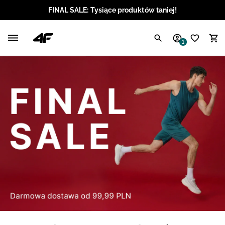
FINAL SALE: Tysiące produktów taniej!
Polski / PLN
1
Angielski / EUR
Angielski / USD
Angielski / GBP
Chorwacki / EUR
Czeski / CZK
Litewski / EUR
Łotewski / EUR