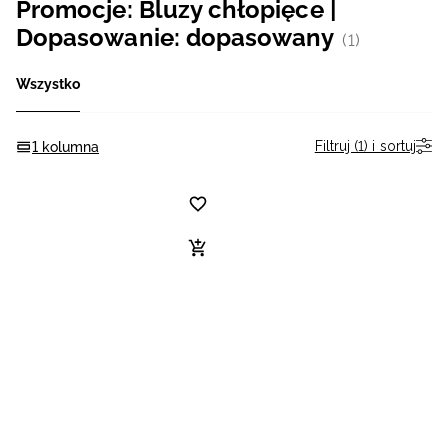
Promocje: Bluzy chłopięce |
Niemiecki / EUR
Dopasowanie: dopasowany
(1)
Rumuński / RON
Wszystko
Słowacki / EUR
Filtruj (1) i sortuj
1 kolumna
Ukraiński / UAH