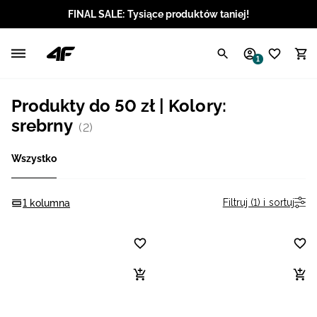
FINAL SALE: Tysiące produktów taniej!
Polski / PLN
1
Angielski / EUR
Produkty do 50 zł | Kolory:
Angielski / USD
srebrny
(2)
Angielski / GBP
Wszystko
Chorwacki / EUR
Filtruj (1) i sortuj
1 kolumna
Czeski / CZK
Litewski / EUR
Łotewski / EUR