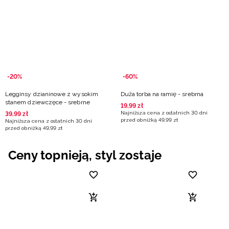
Niemiecki / EUR
Rumuński / RON
Słowacki / EUR
-20%
-60%
Ukraiński / UAH
Legginsy dzianinowe z wysokim
Duża torba na ramię - srebrna
stanem dziewczęce - srebrne
19
,
99
zł
Najniższa cena z ostatnich 30 dni
39
,
99
zł
przed obniżką
49
,
99
zł
Najniższa cena z ostatnich 30 dni
przed obniżką
49
,
99
zł
Ceny topnieją, styl zostaje