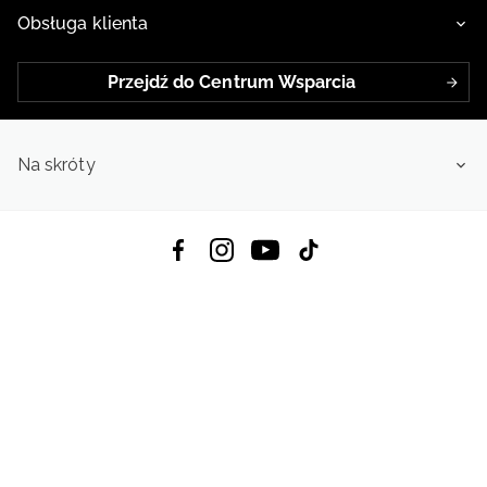
Obsługa klienta
Przejdź do Centrum Wsparcia
Na skróty
Pobierz Aplikację:
App Store
Google Play
App Gallery
Wszystkie prawa zastrzeżone © 2026
4f.com.pl: Odzież, obuwie i akcesoria sportowe | Powered by OTCF