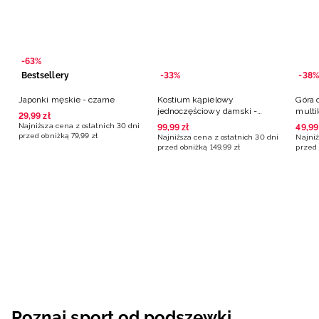
-63%
Bestsellery
-33%
-38%
Japonki męskie - czarne
Kostium kąpielowy
Góra 
jednoczęściowy damski -
multi
29
,
99
zł
multikolor
Najniższa cena z ostatnich 30 dni
99
,
99
zł
49
,
99
przed obniżką
79
,
99
zł
Najniższa cena z ostatnich 30 dni
Najniż
przed obniżką
149
,
99
zł
przed 
Poznaj sport od podszewki