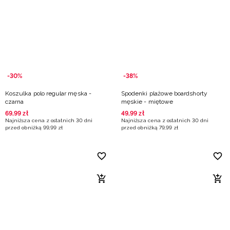
-30%
-38%
Koszulka polo regular męska -
Spodenki plażowe boardshorty
czarna
męskie - miętowe
69
,
99
zł
49
,
99
zł
Najniższa cena z ostatnich 30 dni
Najniższa cena z ostatnich 30 dni
przed obniżką
99
,
99
zł
przed obniżką
79
,
99
zł