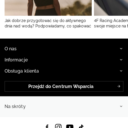
Jak dobrze przygotować się do aktywnego
4F Racing Academ
dnia nad wodą? Podpowiadamy, co spakować
swoje miejsce na 
O nas
Informacje
Obsługa klienta
Przejdź do Centrum Wsparcia
Na skróty