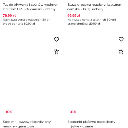
Top do pływania i sportów wodnych
Bluza dresowa regular z kapturem
z filtrem UPF50+ damski - czarny
damska - burgundowy
79
,
99
zł
99
,
99
zł
Najniższa cena z ostatnich 30 dni
Najniższa cena z ostatnich 30 dni
przed obniżką
89
,
99
zł
przed obniżką
119
,
99
zł
-10%
-31%
Spodenki plażowe boardshorty
Spodenki plażowe boardshorty
męskie - granatowe
męskie - czarne