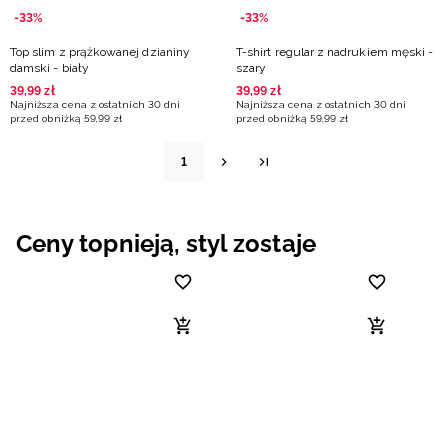
-33%
-33%
Top slim z prążkowanej dzianiny
T-shirt regular z nadrukiem męski -
damski - biały
szary
39
,
99
zł
39
,
99
zł
Najniższa cena z ostatnich 30 dni
Najniższa cena z ostatnich 30 dni
przed obniżką
59
,
99
zł
przed obniżką
59
,
99
zł
1
Ceny topnieją, styl zostaje