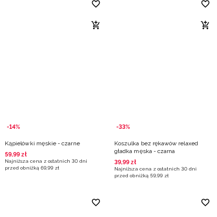
-14%
-33%
Kąpielówki męskie - czarne
Koszulka bez rękawów relaxed
gładka męska - czarna
59
,
99
zł
Najniższa cena z ostatnich 30 dni
39
,
99
zł
przed obniżką
69
,
99
zł
Najniższa cena z ostatnich 30 dni
przed obniżką
59
,
99
zł