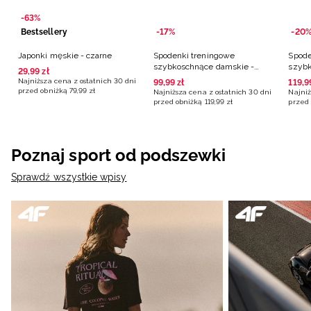
-63%
Bestsellery
-17%
-20
Japonki męskie - czarne
Spodenki treningowe
Spode
szybkoschnące damskie -
szybk
29
,
99
zł
czarne
różo
Najniższa cena z ostatnich 30 dni
99
,
99
zł
119
,
9
przed obniżką
79
,
99
zł
Najniższa cena z ostatnich 30 dni
Najniż
przed obniżką
119
,
99
zł
przed 
Poznaj sport od podszewki
Sprawdź wszystkie wpisy