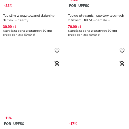
-20%
-33%
FOB
UPF50
Top slim z prążkowanej dzianiny
Top do pływania i sportów wodnych
damski - czarny
z filtrem UPF50+ damski -
multikolor
39
,
99
zł
79
,
99
zł
Najniższa cena z ostatnich 30 dni
Najniższa cena z ostatnich 30 dni
przed obniżką
59
,
99
zł
przed obniżką
99
,
99
zł
-11%
FOB
UPF50
-17%