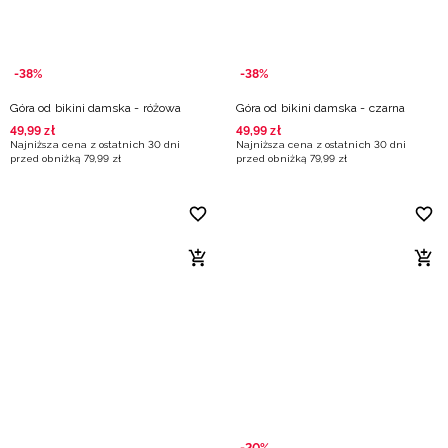
-38%
-38%
Góra od bikini damska - różowa
Góra od bikini damska - czarna
49
,
99
zł
49
,
99
zł
Najniższa cena z ostatnich 30 dni
Najniższa cena z ostatnich 30 dni
przed obniżką
79
,
99
zł
przed obniżką
79
,
99
zł