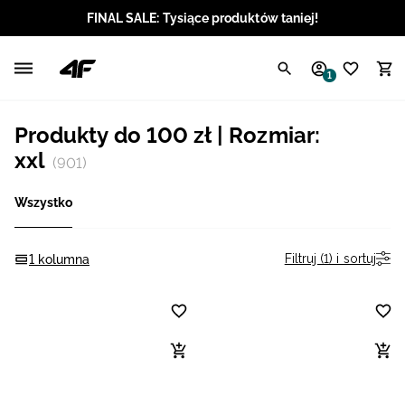
FINAL SALE: Tysiące produktów taniej!
Polski / PLN
1
Angielski / EUR
Produkty do 100 zł | Rozmiar:
Angielski / USD
xxl
(901)
Angielski / GBP
Wszystko
Chorwacki / EUR
Filtruj (1) i sortuj
1 kolumna
Czeski / CZK
Litewski / EUR
Łotewski / EUR