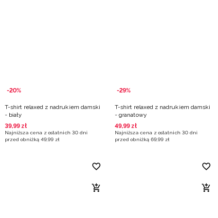
-20%
-29%
T-shirt relaxed z nadrukiem damski
T-shirt relaxed z nadrukiem damski
- biały
- granatowy
39
,
99
zł
49
,
99
zł
Najniższa cena z ostatnich 30 dni
Najniższa cena z ostatnich 30 dni
przed obniżką
49
,
99
zł
przed obniżką
69
,
99
zł