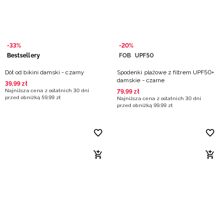
-33%
-20%
Bestsellery
FOB
UPF50
Dół od bikini damski - czarny
Spodenki plażowe z filtrem UPF50+
damskie - czarne
39
,
99
zł
Najniższa cena z ostatnich 30 dni
79
,
99
zł
przed obniżką
59
,
99
zł
Najniższa cena z ostatnich 30 dni
przed obniżką
99
,
99
zł