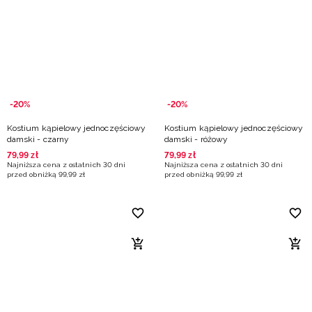
Niemiecki / EUR
Rumuński / RON
Słowacki / EUR
-20%
-20%
Ukraiński / UAH
Kostium kąpielowy jednoczęściowy
Kostium kąpielowy jednoczęściowy
damski - czarny
damski - różowy
79
,
99
zł
79
,
99
zł
Najniższa cena z ostatnich 30 dni
Najniższa cena z ostatnich 30 dni
przed obniżką
99
,
99
zł
przed obniżką
99
,
99
zł