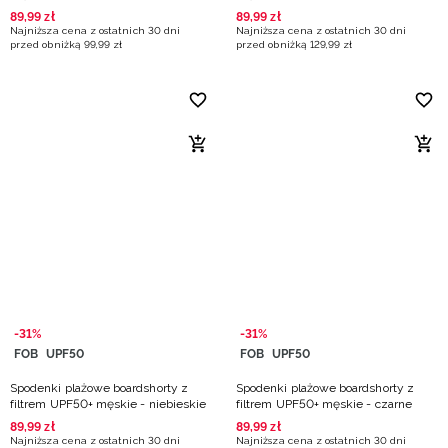
89
,
99
zł
89
,
99
zł
Najniższa cena z ostatnich 30 dni
Najniższa cena z ostatnich 30 dni
przed obniżką
99
,
99
zł
przed obniżką
129
,
99
zł
-31%
-31%
FOB
UPF50
FOB
UPF50
Spodenki plażowe boardshorty z
Spodenki plażowe boardshorty z
filtrem UPF50+ męskie - niebieskie
filtrem UPF50+ męskie - czarne
89
,
99
zł
89
,
99
zł
Najniższa cena z ostatnich 30 dni
Najniższa cena z ostatnich 30 dni