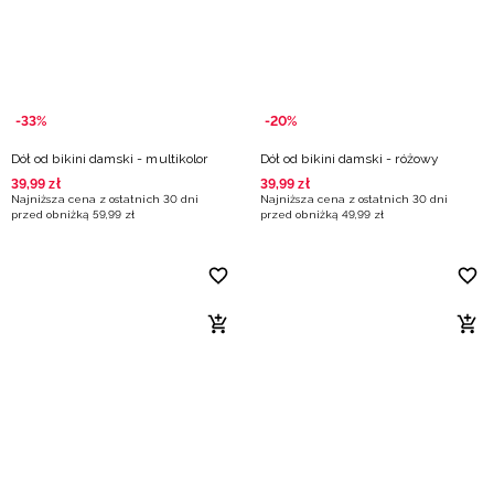
-33%
-20%
Dół od bikini damski - multikolor
Dół od bikini damski - różowy
39
,
99
zł
39
,
99
zł
Najniższa cena z ostatnich 30 dni
Najniższa cena z ostatnich 30 dni
przed obniżką
59
,
99
zł
przed obniżką
49
,
99
zł