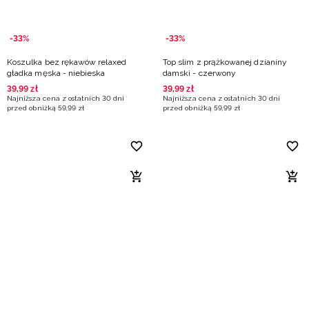
-33%
-33%
Koszulka bez rękawów relaxed
Top slim z prążkowanej dzianiny
gładka męska - niebieska
damski - czerwony
39
,
99
zł
39
,
99
zł
Najniższa cena z ostatnich 30 dni
Najniższa cena z ostatnich 30 dni
przed obniżką
59
,
99
zł
przed obniżką
59
,
99
zł