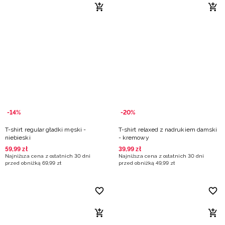
-14%
-20%
T-shirt regular gładki męski -
T-shirt relaxed z nadrukiem damski
niebieski
- kremowy
59
,
99
zł
39
,
99
zł
Najniższa cena z ostatnich 30 dni
Najniższa cena z ostatnich 30 dni
przed obniżką
69
,
99
zł
przed obniżką
49
,
99
zł