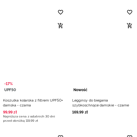
-17%
UPF50
Nowość
Koszulka kolarska z filtrem UPF50+
Legginsy do biegania
damska - czarna
szybkoschnące damskie - czarne
99
,
99
zł
169
,
99
zł
Najniższa cena z ostatnich 30 dni
przed obniżką
119
,
99
zł