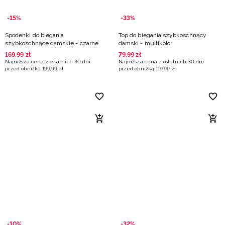
-15%
-33%
Spodenki do biegania
Top do biegania szybkoschnący
szybkoschnące damskie - czarne
damski - multikolor
169
,
99
zł
79
,
99
zł
Najniższa cena z ostatnich 30 dni
Najniższa cena z ostatnich 30 dni
przed obniżką
199
,
99
zł
przed obniżką
119
,
99
zł
-10%
-32%