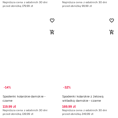
Najniższa cena z ostatnich 30 dni
Najniższa cena z ostatnich 30 dni
przed obniżką
179
,
99
zł
przed obniżką
99
,
99
zł
-14%
-32%
Spodenki kolarskie damskie -
Spodenki kolarskie z żelową
czarne
wkładką damskie - czarne
119
,
99
zł
169
,
99
zł
Najniższa cena z ostatnich 30 dni
Najniższa cena z ostatnich 30 dni
przed obniżką
139
,
99
zł
przed obniżką
249
,
99
zł