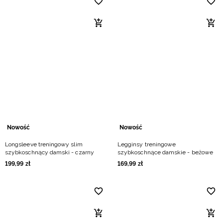
Nowość
Nowość
Longsleeve treningowy slim
Legginsy treningowe
szybkoschnący damski - czarny
szybkoschnące damskie - beżowe
199
,
99
zł
169
,
99
zł