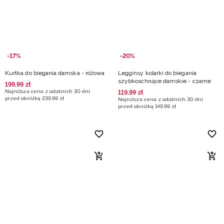
-17%
-20%
Kurtka do biegania damska - różowa
Legginsy kolarki do biegania
szybkoschnące damskie - czarne
199
,
99
zł
Najniższa cena z ostatnich 30 dni
119
,
99
zł
przed obniżką
239
,
99
zł
Najniższa cena z ostatnich 30 dni
przed obniżką
149
,
99
zł