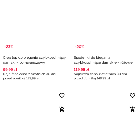
Niemiecki / EUR
Rumuński / RON
Słowacki / EUR
-23%
-20%
Ukraiński / UAH
Crop top do biegania szybkoschnący
Spodenki do biegania
damski - pomarańczowy
szybkoschnące damskie - różowe
99
,
99
zł
119
,
99
zł
Najniższa cena z ostatnich 30 dni
Najniższa cena z ostatnich 30 dni
przed obniżką
129
,
99
zł
przed obniżką
149
,
99
zł