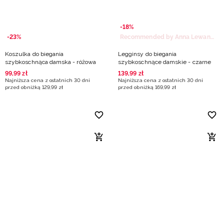
-18%
-23%
Recommended by Anna Lewandowska
Koszulka do biegania
Legginsy do biegania
szybkoschnąca damska - różowa
szybkoschnące damskie - czarne
99
,
99
zł
139
,
99
zł
Najniższa cena z ostatnich 30 dni
Najniższa cena z ostatnich 30 dni
przed obniżką
129
,
99
zł
przed obniżką
169
,
99
zł