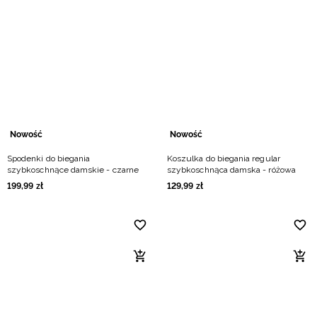
Nowość
Nowość
Spodenki do biegania
Koszulka do biegania regular
szybkoschnące damskie - czarne
szybkoschnąca damska - różowa
199
,
99
zł
129
,
99
zł