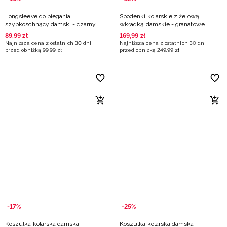
Longsleeve do biegania
Spodenki kolarskie z żelową
szybkoschnący damski - czarny
wkładką damskie - granatowe
89
,
99
zł
169
,
99
zł
Najniższa cena z ostatnich 30 dni
Najniższa cena z ostatnich 30 dni
przed obniżką
99
,
99
zł
przed obniżką
249
,
99
zł
-17%
-25%
Koszulka kolarska damska -
Koszulka kolarska damska -