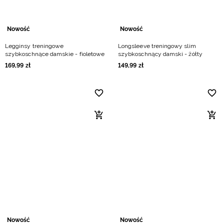
Nowość
Nowość
Legginsy treningowe
Longsleeve treningowy slim
szybkoschnące damskie - fioletowe
szybkoschnący damski - żółty
169
,
99
zł
149
,
99
zł
Nowość
Nowość