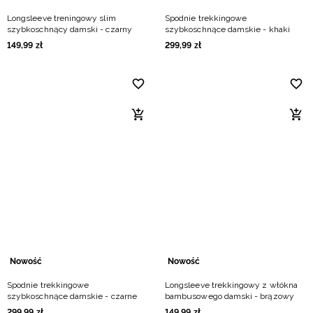
Longsleeve treningowy slim
Spodnie trekkingowe
szybkoschnący damski - czarny
szybkoschnące damskie - khaki
149
,
99
zł
299
,
99
zł
Nowość
Nowość
Spodnie trekkingowe
Longsleeve trekkingowy z włókna
szybkoschnące damskie - czarne
bambusowego damski - brązowy
299
,
99
zł
149
,
99
zł