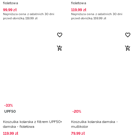
fioletowa
fioletowa
99
,
99
zł
119
,
99
zł
Najniższa cena z ostatnich 30 dni
Najniższa cena z ostatnich 30 dni
przed obniżką
119
,
99
zł
przed obniżką
159
,
99
zł
-33%
UPF50
-20%
Koszulka kolarska z filtrem UPF50+
Koszulka kolarska damska -
damska - fioletowa
multikolor
119
,
99
zł
79
,
99
zł