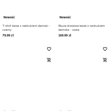
Nowość
Nowość
T-shirt loose z nadrukiem damski -
Bluza dresowa loose z nadrukiem
czarny
damska - szara
79
,
99
zł
169
,
99
zł