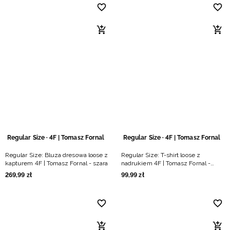
Regular Size · 4F | Tomasz Fornal
Regular Size · 4F | Tomasz Fornal
Regular Size: Bluza dresowa loose z
Regular Size: T-shirt loose z
kapturem 4F | Tomasz Fornal - szara
nadrukiem 4F | Tomasz Fornal -
czarny
269
,
99
zł
99
,
99
zł