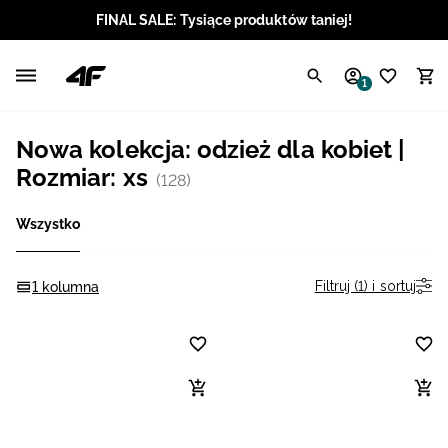
FINAL SALE: Tysiące produktów taniej!
Polski / PLN
1
Angielski / EUR
Nowa kolekcja: odzież dla kobiet |
Angielski / USD
Rozmiar: xs
(128)
Angielski / GBP
Wszystko
Chorwacki / EUR
Filtruj (1) i sortuj
1 kolumna
Czeski / CZK
Litewski / EUR
Łotewski / EUR