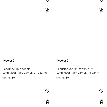
Nowość
Nowość
Legginsy do biegania
Longsleeve treningowy slim
szybkoschnące damskie - czarne
szybkoschnący damski - czarny
169
,
99
zł
199
,
99
zł