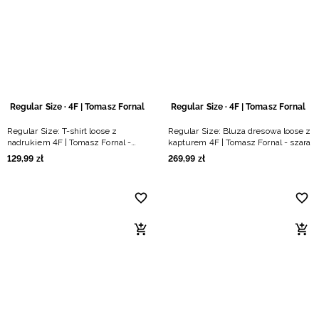
Niemiecki / EUR
Rumuński / RON
Słowacki / EUR
Regular Size · 4F | Tomasz Fornal
Regular Size · 4F | Tomasz Fornal
Ukraiński / UAH
Regular Size: T-shirt loose z
Regular Size: Bluza dresowa loose z
nadrukiem 4F | Tomasz Fornal -
kapturem 4F | Tomasz Fornal - szara
czarny
129
,
99
zł
269
,
99
zł