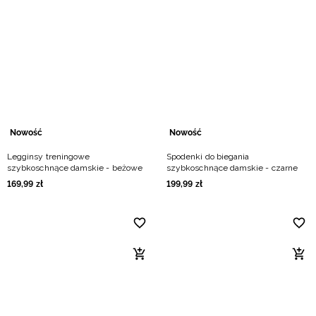
Nowość
Nowość
Legginsy treningowe
Spodenki do biegania
szybkoschnące damskie - beżowe
szybkoschnące damskie - czarne
169
,
99
zł
199
,
99
zł