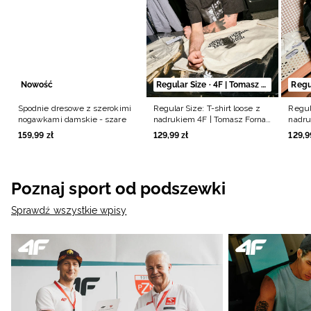
Nowość
Regular Size · 4F | Tomasz Fornal
Spodnie dresowe z szerokimi
Regular Size: T-shirt loose z
Regula
nogawkami damskie - szare
nadrukiem 4F | Tomasz Fornal
nadru
- szary
- cza
159
,
99
zł
129
,
99
zł
129
,
9
Poznaj sport od podszewki
Sprawdź wszystkie wpisy