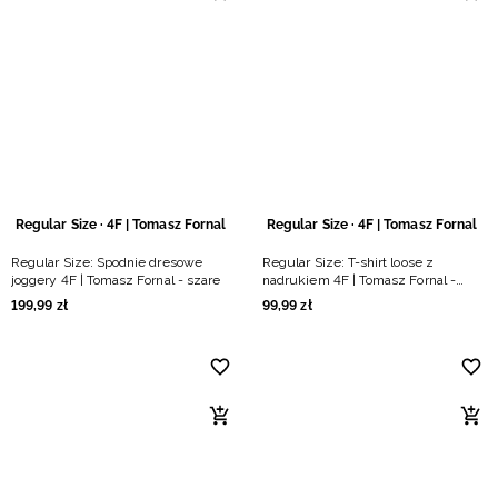
Regular Size · 4F | Tomasz Fornal
Regular Size · 4F | Tomasz Fornal
Regular Size: Spodnie dresowe
Regular Size: T-shirt loose z
joggery 4F | Tomasz Fornal - szare
nadrukiem 4F | Tomasz Fornal -
szary
199
,
99
zł
99
,
99
zł