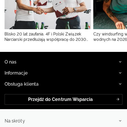
Blisko 20 lat zaufania. 4F i Polski Związek
Czy windsurfing 
Narciarski przedłużają współpracę do 2030
wodnych na 2026
roku
O nas
Informacje
Obsługa klienta
Przejdź do Centrum Wsparcia
Na skróty