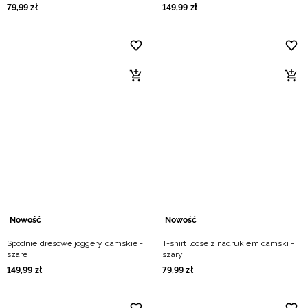
79
,
99
zł
149
,
99
zł
Nowość
Nowość
Spodnie dresowe joggery damskie -
T-shirt loose z nadrukiem damski -
szare
szary
149
,
99
zł
79
,
99
zł