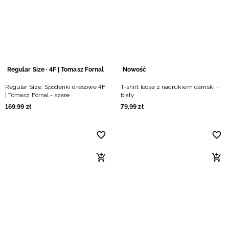
Regular Size · 4F | Tomasz Fornal
Nowość
Regular Size: Spodenki dresowe 4F
T-shirt loose z nadrukiem damski -
| Tomasz Fornal - szare
biały
169
,
99
zł
79
,
99
zł