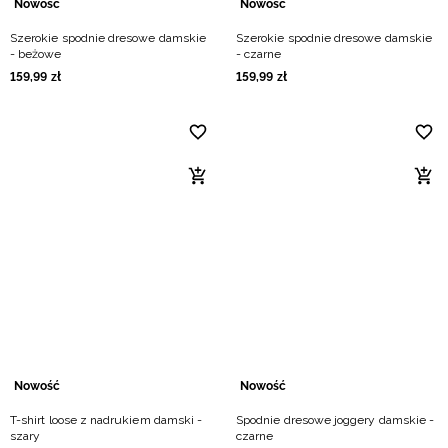
Nowość
Nowość
Szerokie spodnie dresowe damskie
Szerokie spodnie dresowe damskie
- beżowe
- czarne
159
,
99
zł
159
,
99
zł
Nowość
Nowość
T-shirt loose z nadrukiem damski -
Spodnie dresowe joggery damskie -
szary
czarne