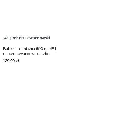
Niemiecki / EUR
Rumuński / RON
Słowacki / EUR
4F | Robert Lewandowski
Butelka termiczna 600 ml 4F |
Ukraiński / UAH
Robert Lewandowski - złota
129
,
99
zł