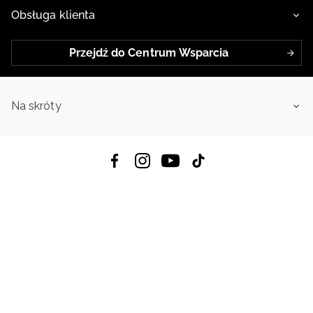
Obsługa klienta
Przejdź do Centrum Wsparcia
Na skróty
Pobierz Aplikację:
App Store
Google Play
App Gallery
Wszystkie prawa zastrzeżone © 2026
4f.com.pl: Odzież, obuwie i akcesoria sportowe | Powered by OTCF