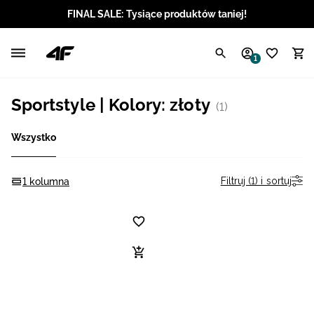
FINAL SALE: Tysiące produktów taniej!
Polski / PLN
1
Angielski / EUR
Sportstyle | Kolory: złoty
(1)
Angielski / USD
Wszystko
Angielski / GBP
Chorwacki / EUR
Filtruj (1) i sortuj
1 kolumna
Czeski / CZK
Litewski / EUR
Łotewski / EUR