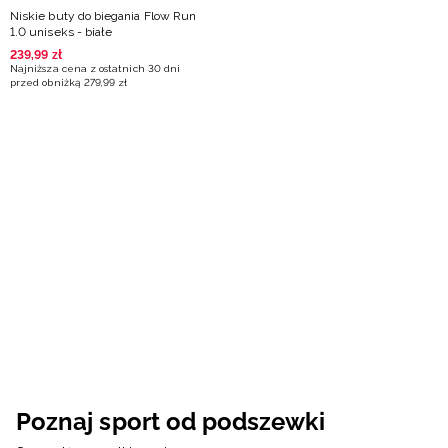
Niskie buty do biegania Flow Run
1.0 uniseks - białe
239
,
99
zł
Najniższa cena z ostatnich 30 dni
przed obniżką
279
,
99
zł
Poznaj sport od podszewki