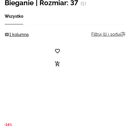
Bieganie | Rozmiar: 37
(1)
Niemiecki / EUR
Wszystko
Rumuński / RON
Filtruj (1) i sortuj
1 kolumna
Słowacki / EUR
Ukraiński / UAH
-14%