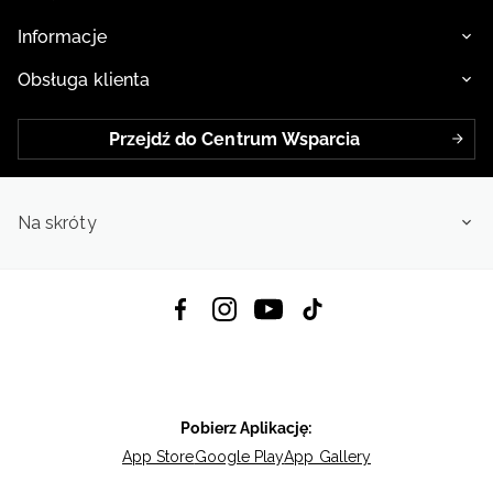
Informacje
Obsługa klienta
Przejdź do Centrum Wsparcia
Na skróty
Pobierz Aplikację:
App Store
Google Play
App Gallery