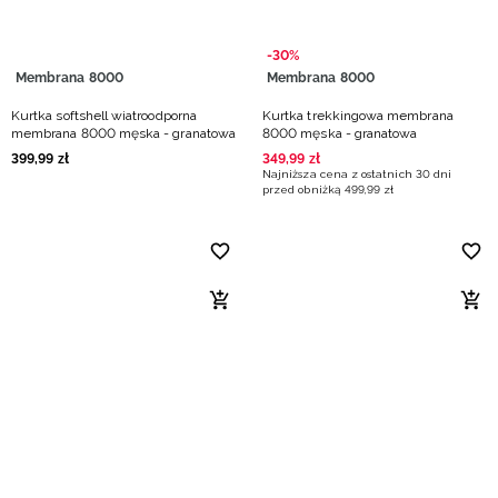
-30%
Membrana 8000
Membrana 8000
Kurtka softshell wiatroodporna
Kurtka trekkingowa membrana
membrana 8000 męska - granatowa
8000 męska - granatowa
399
,
99
zł
349
,
99
zł
Najniższa cena z ostatnich 30 dni
przed obniżką
499
,
99
zł