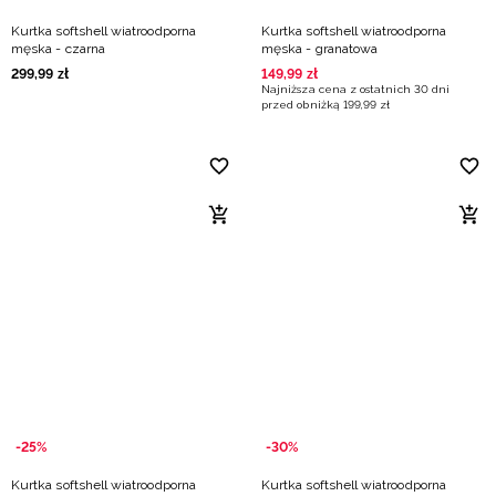
Kurtka softshell wiatroodporna
Kurtka softshell wiatroodporna
męska - czarna
męska - granatowa
299
,
99
zł
149
,
99
zł
Najniższa cena z ostatnich 30 dni
przed obniżką
199
,
99
zł
-25%
-30%
Kurtka softshell wiatroodporna
Kurtka softshell wiatroodporna