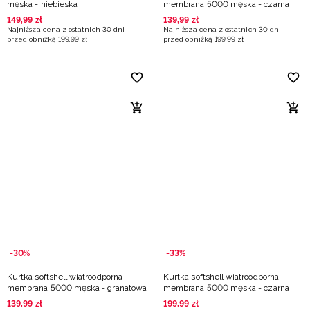
męska - niebieska
membrana 5000 męska - czarna
149
,
99
zł
139
,
99
zł
Najniższa cena z ostatnich 30 dni
Najniższa cena z ostatnich 30 dni
przed obniżką
199
,
99
zł
przed obniżką
199
,
99
zł
-30%
-33%
Kurtka softshell wiatroodporna
Kurtka softshell wiatroodporna
membrana 5000 męska - granatowa
membrana 5000 męska - czarna
139
,
99
zł
199
,
99
zł