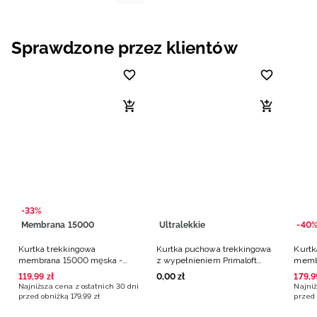
Sprawdzone przez klientów
-33%
Membrana 15000
Ultralekkie
-40
Kurtka trekkingowa
Kurtka puchowa trekkingowa
Kurtk
membrana 15000 męska -
z wypełnieniem Primaloft
memb
pomarańczowa
Silver męska - szara
szara
119
,
99
zł
0
,
00
zł
179
,
9
Najniższa cena z ostatnich 30 dni
Najniż
przed obniżką
179
,
99
zł
przed 