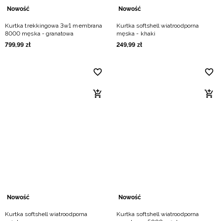
Nowość
Nowość
Kurtka trekkingowa 3w1 membrana
Kurtka softshell wiatroodporna
8000 męska - granatowa
męska - khaki
799
,
99
zł
249
,
99
zł
Nowość
Nowość
Kurtka softshell wiatroodporna
Kurtka softshell wiatroodporna