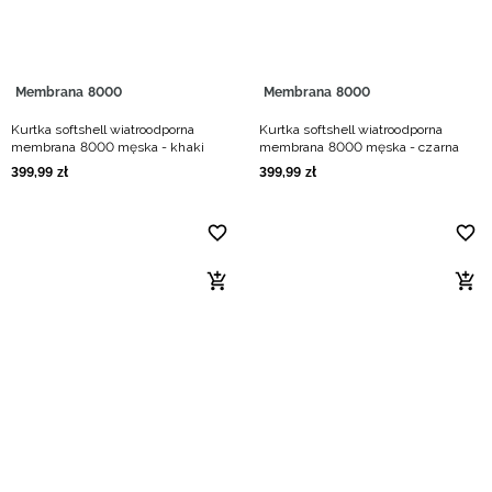
Membrana 8000
Membrana 8000
Kurtka softshell wiatroodporna
Kurtka softshell wiatroodporna
membrana 8000 męska - khaki
membrana 8000 męska - czarna
399
,
99
zł
399
,
99
zł