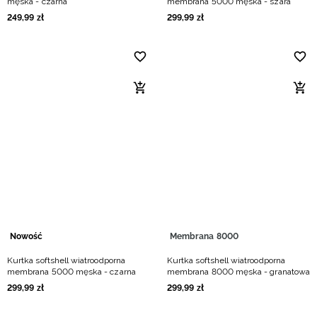
męska - czarna
membrana 5000 męska - szara
249
,
99
zł
299
,
99
zł
Nowość
Membrana 8000
Kurtka softshell wiatroodporna
Kurtka softshell wiatroodporna
membrana 5000 męska - czarna
membrana 8000 męska - granatowa
299
,
99
zł
299
,
99
zł