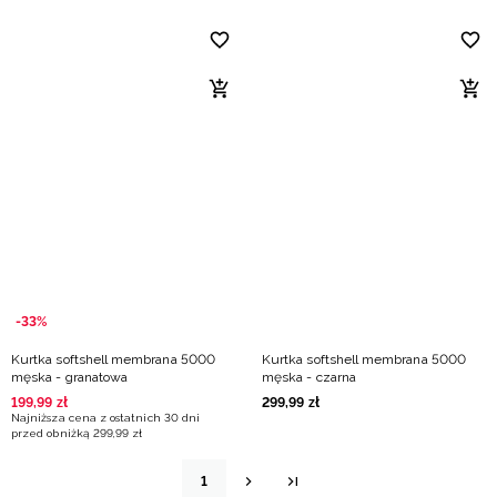
-33%
Kurtka softshell membrana 5000
Kurtka softshell membrana 5000
męska - granatowa
męska - czarna
199
,
99
zł
299
,
99
zł
Najniższa cena z ostatnich 30 dni
przed obniżką
299
,
99
zł
1