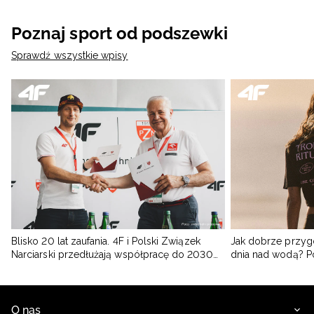
Poznaj sport od podszewki
Sprawdź wszystkie wpisy
Blisko 20 lat zaufania. 4F i Polski Związek
Jak dobrze przyg
Narciarski przedłużają współpracę do 2030
dnia nad wodą? 
roku
O nas