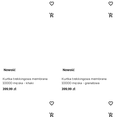
Nowość
Nowość
Kurtka trekkingowa membrana
Kurtka trekkingowa membrana
10000 męska - khaki
10000 męska - granatowa
399
,
99
zł
399
,
99
zł