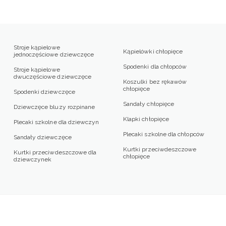
Stroje kąpielowe
Kąpielówki chłopięce
jednoczęściowe dziewczęce
Spodenki dla chłopców
Stroje kąpielowe
dwuczęściowe dziewczęce
Koszulki bez rękawów
chłopięce
Spodenki dziewczęce
Sandały chłopięce
Dziewczęce bluzy rozpinane
Klapki chłopięce
Plecaki szkolne dla dziewczyn
Plecaki szkolne dla chłopców
Sandały dziewczęce
Kurtki przeciwdeszczowe
Kurtki przeciwdeszczowe dla
chłopięce
dziewczynek