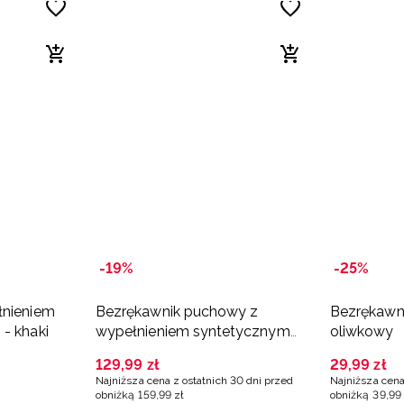
-19%
-25%
łnieniem
Bezrękawnik puchowy z
Bezrękawni
- khaki
wypełnieniem syntetycznym
oliwkowy
męski - khaki
129
,
99
zł
29
,
99
zł
Najniższa cena z ostatnich 30 dni przed
Najniższa cena
obniżką
159
,
99
zł
obniżką
39
,
99