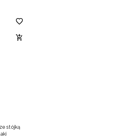
ze stójką
aki