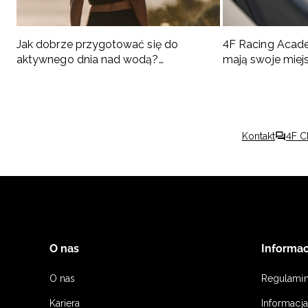
Jak dobrze przygotować się do
4F Racing Acad
aktywnego dnia nad wodą?
mają swoje miej
Podpowiadamy, co spakować
Kontakt
4F C
O nas
Informac
O nas
Regulami
Kariera
Informacj