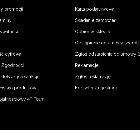
y promocji
Karta podarunkowa
laminy
Składanie zamówień
rywatności
Odbiór w sklepie
Odstąpienie od umowy (zwrot) -
ść cyfrowa
Zgłoś odstąpienie od umowy (
e Zgodności
Reklamacje
 dotycząca sankcji
Zgłoś reklamację
eństwo produktów
Korzyści z rejestracji
ojalnościowy 4F Team