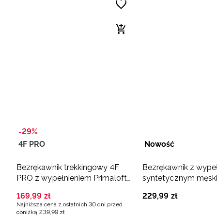
-29%
4F PRO
Nowość
Bezrękawnik trekkingowy 4F
Bezrękawnik z wype
PRO z wypełnieniem Primaloft
syntetycznym męski 
Silver męski - khaki
169
,
99
zł
229
,
99
zł
Najniższa cena z ostatnich 30 dni przed
obniżką
239
,
99
zł