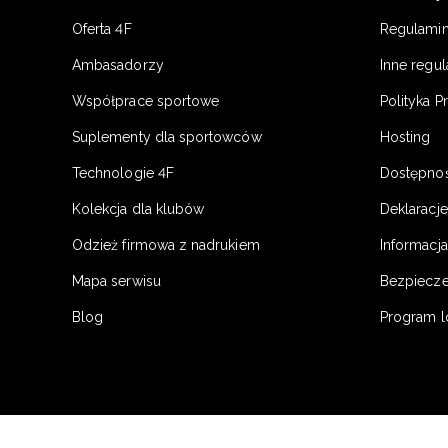
Oferta 4F
Regulamin
Ambasadorzy
Inne regu
Współprace sportowe
Polityka P
Suplementy dla sportowców
Hosting
Technologie 4F
Dostępno
Kolekcja dla klubów
Deklaracj
Odzież firmowa z nadrukiem
Informacja
Mapa serwisu
Bezpiecz
Blog
Program l