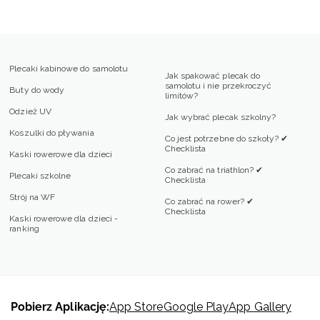
Plecaki kabinowe do samolotu
Jak spakować plecak do
samolotu i nie przekroczyć
Buty do wody
limitów?
Odzież UV
Jak wybrać plecak szkolny?
Koszulki do pływania
Co jest potrzebne do szkoły? ✔
Checklista
Kaski rowerowe dla dzieci
Co zabrać na triathlon? ✔
Plecaki szkolne
Checklista
Strój na WF
Co zabrać na rower? ✔
Checklista
Kaski rowerowe dla dzieci -
ranking
Pobierz Aplikację:
App Store
Google Play
App Gallery