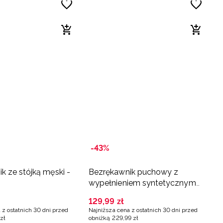
-43%
k ze stójką męski -
Bezrękawnik puchowy z
wypełnieniem syntetycznym
męski - khaki
129
,
99
zł
 z ostatnich 30 dni przed
Najniższa cena z ostatnich 30 dni przed
zł
obniżką
229
,
99
zł