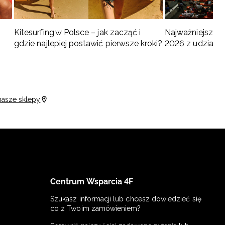
Kitesurfing w Polsce – jak zacząć i
Najważniejsze w
gdzie najlepiej postawić pierwsze kroki?
2026 z udziałem
turnieje
nasze sklepy
Centrum Wsparcia 4F
Szukasz informacji lub chcesz dowiedzieć się
co z Twoim zamówieniem?