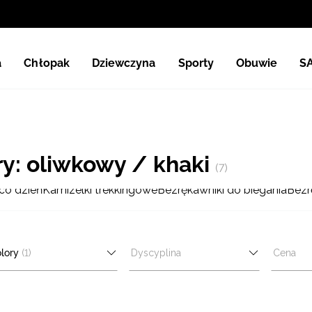
a
Chłopak
Dziewczyna
Sporty
Obuwie
S
ry: oliwkowy / khaki
(7)
co dzień
Kamizelki trekkingowe
Bezrękawniki do biegania
Bezr
lory
(1)
Dyscyplina
Cena