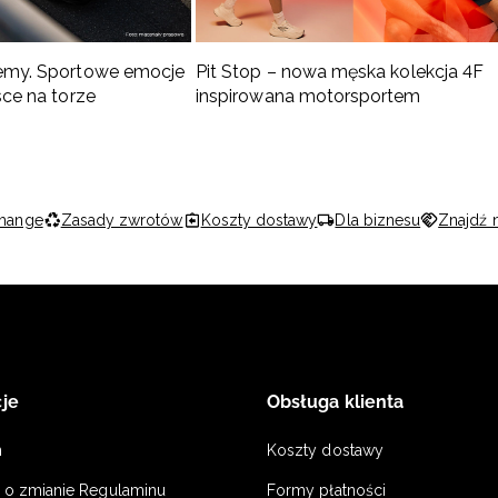
emy. Sportowe emocje
Pit Stop – nowa męska kolekcja 4F
sce na torze
inspirowana motorsportem
hange
Zasady zwrotów
Koszty dostawy
Dla biznesu
Znajdź 
je
Obsługa klienta
n
Koszty dostawy
a o zmianie Regulaminu
Formy płatności