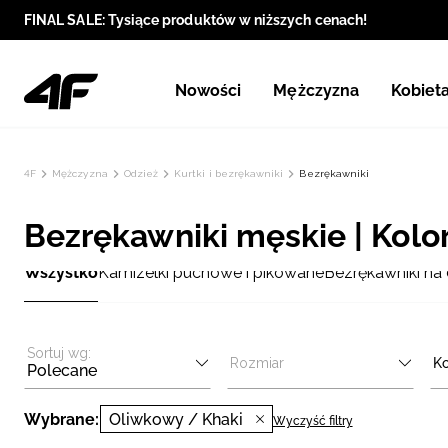
FINAL SALE: Tysiące produktów w niższych cenach!
Nowości
Mężczyzna
Kobiet
4F
Mężczyzna
Odzież
Kurtki i bezrękawniki
Bezrękawniki
Bezrękawniki męskie | Kolo
Wszystko
Kamizelki puchowe i pikowane
Bezrękawniki na 
Sortuj wg:
Rozmiar
Ko
Polecane
Wybrane:
Oliwkowy / Khaki
Wyczyść filtry