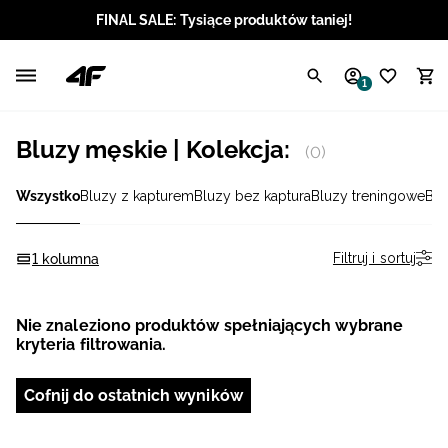
FINAL SALE: Tysiące produktów taniej!
Polski / PLN
1
Angielski / EUR
Bluzy męskie | Kolekcja:
(0)
Angielski / USD
Wszystko
Bluzy z kapturem
Bluzy bez kaptura
Bluzy treningowe
Blu
Angielski / GBP
Chorwacki / EUR
Filtruj i sortuj
1 kolumna
Czeski / CZK
Nie znaleziono produktów spełniających wybrane
kryteria filtrowania.
Litewski / EUR
Cofnij do ostatnich wyników
Łotewski / EUR