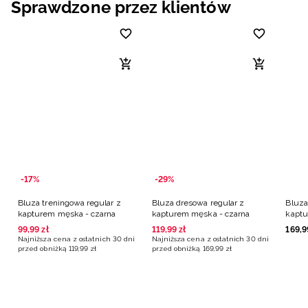
Sprawdzone przez klientów
Niemiecki / EUR
Rumuński / RON
Słowacki / EUR
Ukraiński / UAH
-17%
-29%
Bluza treningowa regular z
Bluza dresowa regular z
Bluza
kapturem męska - czarna
kapturem męska - czarna
kaptu
99
,
99
zł
119
,
99
zł
169
,
9
Najniższa cena z ostatnich 30 dni
Najniższa cena z ostatnich 30 dni
przed obniżką
119
,
99
zł
przed obniżką
169
,
99
zł