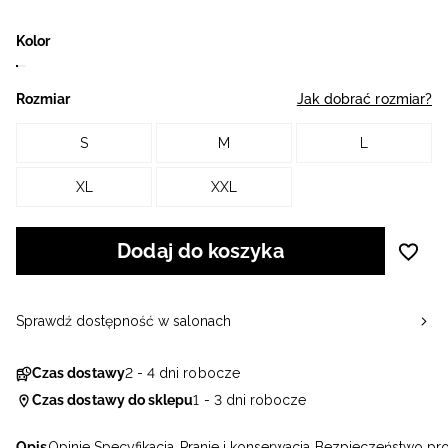
Kolor
Rozmiar
Jak dobrać rozmiar?
S
M
L
XL
XXL
Dodaj do koszyka
Sprawdź dostępność w salonach
Czas dostawy
2 - 4 dni robocze
Czas dostawy do sklepu
1 - 3 dni robocze
Opis
Opinie
Specyfikacja
Pranie i konserwacja
Bezpieczeństwo pr