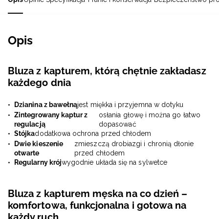
Opis
Bluza z kapturem, którą chętnie zakładasz
każdego dnia
Dzianina z bawełną
jest miękka i przyjemna w dotyku
Zintegrowany kaptur z
osłania głowę i można go łatwo
regulacją
dopasować
Stójka
dodatkowa ochrona przed chłodem
Dwie kieszenie
zmieszczą drobiazgi i chronią dłonie
otwarte
przed chłodem
Regularny krój
wygodnie układa się na sylwetce
Bluza z kapturem męska na co dzień –
komfortowa, funkcjonalna i gotowa na
każdy ruch