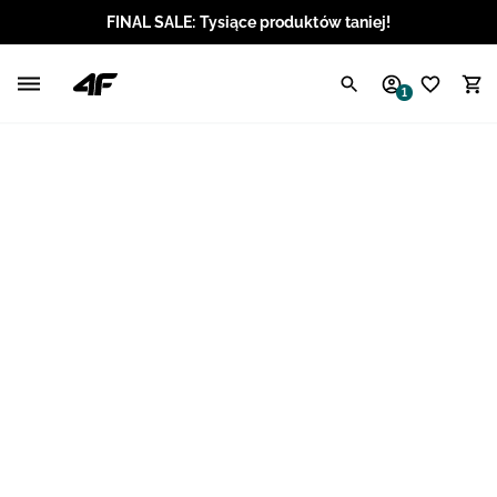
FINAL SALE: Tysiące produktów taniej!
Polski / PLN
1
Angielski / EUR
Angielski / USD
Angielski / GBP
Chorwacki / EUR
Czeski / CZK
Litewski / EUR
Łotewski / EUR