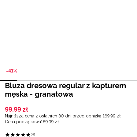
Niemiecki / EUR
Rumuński / RON
Słowacki / EUR
Ukraiński / UAH
-41%
Bluza dresowa regular z kapturem
męska - granatowa
99
,
99
zł
Najniższa cena z ostatnich 30 dni przed obniżką
169
,
99
zł
Cena początkowa
169
,
99
zł
(4)