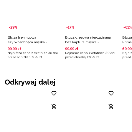
-29%
-17%
-61%
Bluza treningowa
Bluza dresowa nierozpinana
Bluza
szybkoschnąca męska -
bez kaptura męska -
Prima
granatowa
granatowa
grana
99
,
99
zł
99
,
99
zł
69
,
99
Najniższa cena z ostatnich 30 dni
Najniższa cena z ostatnich 30 dni
Najniż
przed obniżką
139
,
99
zł
przed obniżką
119
,
99
zł
przed 
Odkrywaj dalej