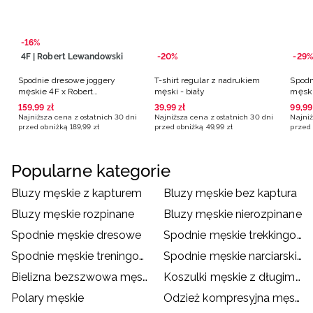
-16%
4F | Robert Lewandowski
-20%
-29%
Spodnie dresowe joggery
T-shirt regular z nadrukiem
Spodn
męskie 4F x Robert
męski - biały
męski
Lewandowski - granatowe
159
,
99
zł
39
,
99
zł
99
,
99
Najniższa cena z ostatnich 30 dni
Najniższa cena z ostatnich 30 dni
Najniż
przed obniżką
189
,
99
zł
przed obniżką
49
,
99
zł
przed 
Popularne kategorie
Bluzy męskie z kapturem
Bluzy męskie bez kaptura
Bluzy męskie rozpinane
Bluzy męskie nierozpinane
Spodnie męskie dresowe
Spodnie męskie trekkingowe
Spodnie męskie treningowe
Spodnie męskie narciarskie
Bielizna bezszwowa męska
Koszulki męskie z długim rękawem
Polary męskie
Odzież kompresyjna męska