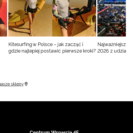
Kitesurfing w Polsce – jak zacząć i
Najważniejsze w
gdzie najlepiej postawić pierwsze kroki?
2026 z udziałem
turnieje
nasze sklepy
Centrum Wsparcia 4F