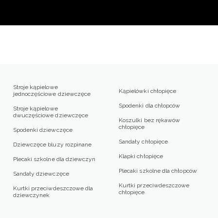
Stroje kąpielowe
Kąpielówki chłopięce
jednoczęściowe dziewczęce
Spodenki dla chłopców
Stroje kąpielowe
dwuczęściowe dziewczęce
Koszulki bez rękawów
chłopięce
Spodenki dziewczęce
Sandały chłopięce
Dziewczęce bluzy rozpinane
Klapki chłopięce
Plecaki szkolne dla dziewczyn
Plecaki szkolne dla chłopców
Sandały dziewczęce
Kurtki przeciwdeszczowe
Kurtki przeciwdeszczowe dla
chłopięce
dziewczynek