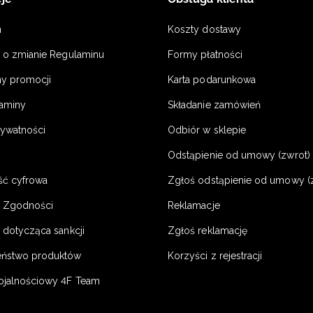
n
Koszty dostawy
a o zmianie Regulaminu
Formy płatności
y promocji
Karta podarunkowa
laminy
Składanie zamówień
rywatności
Odbiór w sklepie
Odstąpienie od umowy (zwrot) -
ść cyfrowa
Zgłoś odstąpienie od umowy (
e Zgodności
Reklamacje
 dotycząca sankcji
Zgłoś reklamację
eństwo produktów
Korzyści z rejestracji
ojalnościowy 4F Team