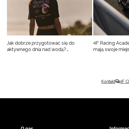
Jak dobrze przygotować się do
4F Racing Acad
aktywnego dnia nad wodą?
mają swoje miej
Podpowiadamy, co spakować
Kontakt
4F C
O nas
Informac