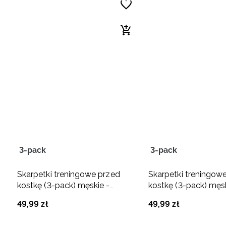
3-pack
3-pack
Skarpetki treningowe przed
Skarpetki treningow
kostkę (3-pack) męskie -
kostkę (3-pack) męsk
czarne
czarne
49
,
99
zł
49
,
99
zł