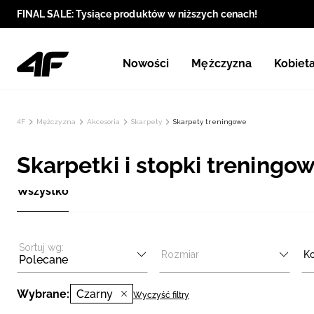
FINAL SALE: Tysiące produktów w niższych cenach!
Nowości
Mężczyzna
Kobiet
4F
Mężczyzna
Akcesoria
Skarpety
Skarpety treningowe
Skarpetki i stopki treningo
Wszystko
Sortuj wg:
Rozmiar
Ko
Polecane
Wybrane:
Czarny
Wyczyść filtry