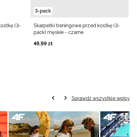
3-pack
3
ostkę (3-
Skarpetki treningowe przed kostkę (3-
S
pack) męskie - czarne
m
49
,
99
zł
4
Sprawdź wszystkie wpisy