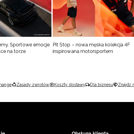
emy. Sportowe emocje
Pit Stop – nowa męska kolekcja 4F
sce na torze
inspirowana motorsportem
hange
Zasady zwrotów
Koszty dostawy
Dla biznesu
Znajdź 
je
Obsługa klienta