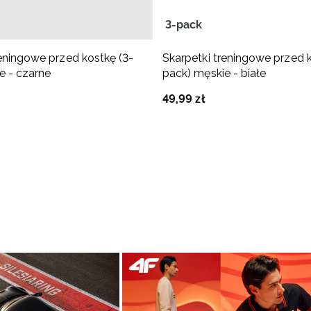
3-pack
reningowe przed kostkę (3-
Skarpetki treningowe przed k
e - czarne
pack) męskie - białe
49
,
99
zł