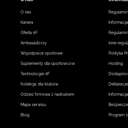
O nas
Regulami
Kariera
Informacj
Oferta 4F
Regulamin
Ambasadorzy
Inne regu
Współprace sportowe
Polityka P
Suplementy dla sportowców
Hosting
Technologie 4F
Dostępno
Kolekcja dla klubów
Deklaracj
Odzież firmowa z nadrukiem
Informacja
Mapa serwisu
Bezpiecz
Blog
Program l