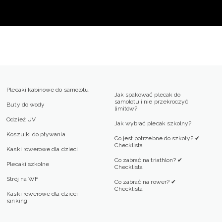
Plecaki kabinowe do samolotu
Jak spakować plecak do
samolotu i nie przekroczyć
Buty do wody
limitów?
Odzież UV
Jak wybrać plecak szkolny?
Koszulki do pływania
Co jest potrzebne do szkoły? ✔
Checklista
Kaski rowerowe dla dzieci
Co zabrać na triathlon? ✔
Plecaki szkolne
Checklista
Strój na WF
Co zabrać na rower? ✔
Checklista
Kaski rowerowe dla dzieci -
ranking