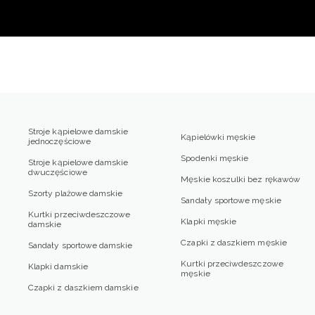
Stroje kąpielowe damskie
Kąpielówki męskie
jednoczęściowe
Spodenki męskie
Stroje kąpielowe damskie
dwuczęściowe
Męskie koszulki bez rękawów
Szorty plażowe damskie
Sandały sportowe męskie
Kurtki przeciwdeszczowe
Klapki męskie
damskie
Czapki z daszkiem męskie
Sandały sportowe damskie
Kurtki przeciwdeszczowe
Klapki damskie
męskie
Czapki z daszkiem damskie