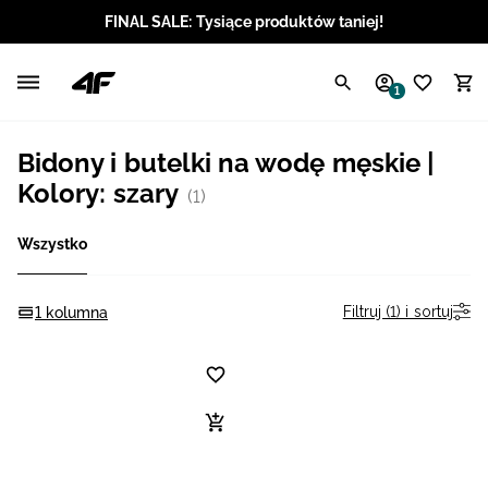
FINAL SALE: Tysiące produktów taniej!
Polski / PLN
1
Angielski / EUR
Bidony i butelki na wodę męskie |
Angielski / USD
Kolory: szary
(1)
Angielski / GBP
Wszystko
Chorwacki / EUR
Filtruj (1) i sortuj
1 kolumna
Czeski / CZK
Litewski / EUR
Łotewski / EUR