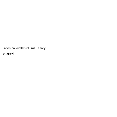
Niemiecki / EUR
Rumuński / RON
Słowacki / EUR
Ukraiński / UAH
Bidon na wodę 960 ml - szary
79
,
99
zł