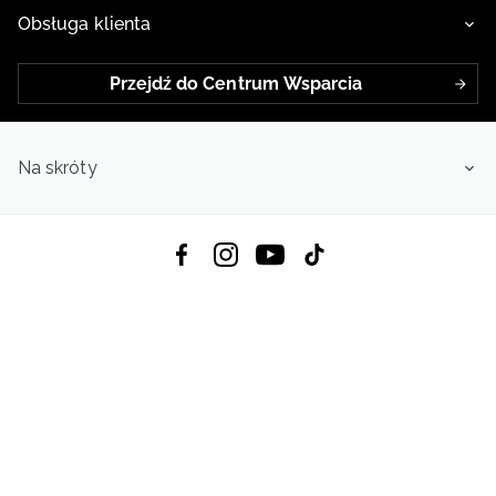
Obsługa klienta
Przejdź do Centrum Wsparcia
Na skróty
Pobierz Aplikację:
App Store
Google Play
App Gallery
Wszystkie prawa zastrzeżone © 2026
4f.com.pl: Odzież, obuwie i akcesoria sportowe | Powered by OTCF