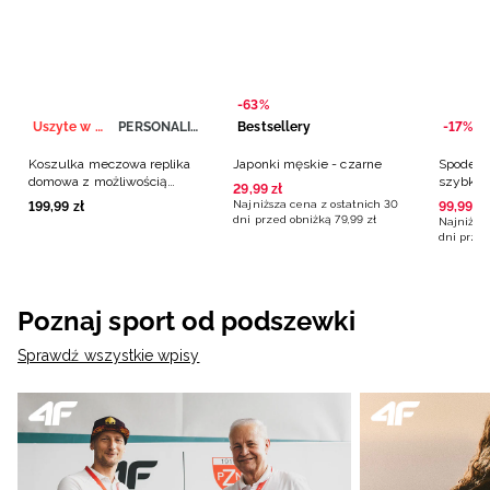
-63%
Uszyte w Polsce
PERSONALIZACJA
Bestsellery
-17%
Koszulka meczowa replika
Japonki męskie - czarne
Spodenk
domowa z możliwością
szybkos
29
,
99
zł
personalizacji męska 4F x
czarne
Najniższa cena z ostatnich 30
199
,
99
zł
99
,
99
zł
Polska Siatkówka - biała
dni przed obniżką
79
,
99
zł
Najniższa
dni przed
Poznaj sport od podszewki
Sprawdź wszystkie wpisy