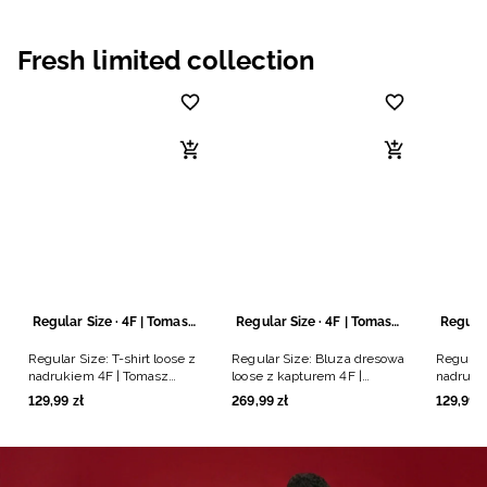
Niemiecki / EUR
Fresh limited collection
Rumuński / RON
Słowacki / EUR
Ukraiński / UAH
Regular Size · 4F | Tomasz Fornal
Regular Size · 4F | Tomasz Fornal
Regular Size: T-shirt loose z
Regular Size: Bluza dresowa
Regular 
nadrukiem 4F | Tomasz
loose z kapturem 4F |
nadruki
Fornal - czarny
Tomasz Fornal - szara
Fornal -
129
,
99
zł
269
,
99
zł
129
,
99
z