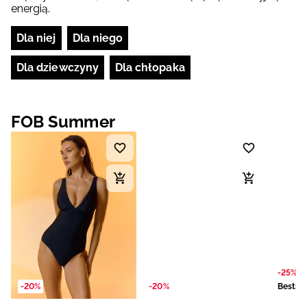
energią.
Dla niej
Dla niego
Dla dziewczyny
Dla chłopaka
FOB Summer
-25%
-20%
-20%
Bestsel