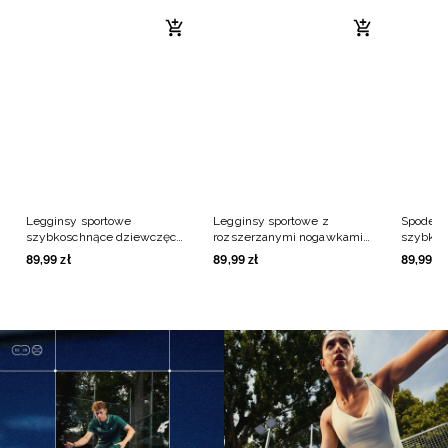
Legginsy sportowe
Legginsy sportowe z
Spodenk
szybkoschnące dziewczęce
rozszerzanymi nogawkami
szybkos
- fioletowe
dziewczęce - czarne
czarne
89
,
99
zł
89
,
99
zł
89
,
99
zł