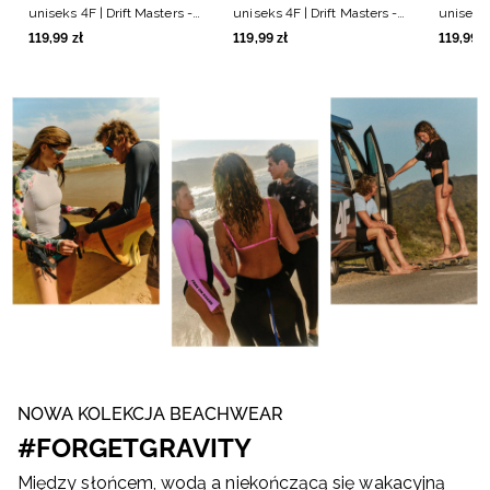
uniseks 4F | Drift Masters -
uniseks 4F | Drift Masters -
uniseks 
biały
czarny
czarny
119
,
99
zł
119
,
99
zł
119
,
99
z
NOWA KOLEKCJA BEACHWEAR
#FORGETGRAVITY
Między słońcem, wodą a niekończącą się wakacyjną