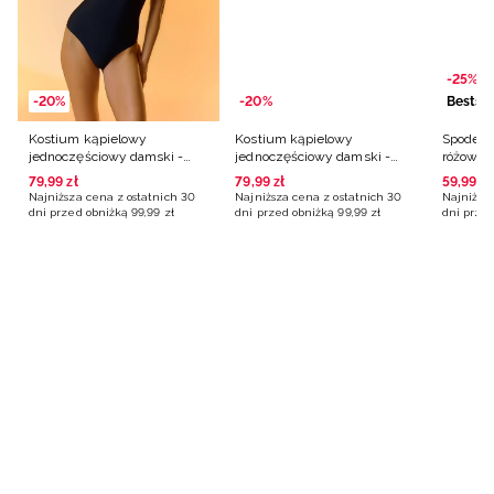
-25%
-20%
-20%
Bestsel
Kostium kąpielowy
Kostium kąpielowy
Spodenk
jednoczęściowy damski -
jednoczęściowy damski -
różowe
czarny
różowy
79
,
99
zł
79
,
99
zł
59
,
99
zł
Najniższa cena z ostatnich 30
Najniższa cena z ostatnich 30
Najniższa
Odkryj kolekcję
Dowiedz się więcej
dni przed obniżką
99
,
99
zł
dni przed obniżką
99
,
99
zł
dni przed