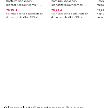
Kostium kąpielowy
Kostium kąpielowy
Spodenk
jednoczęściowy damski -
jednoczęściowy damski -
różowe
czarny
różowy
79
,
99
zł
79
,
99
zł
59
,
99
zł
Najniższa cena z ostatnich 30
Najniższa cena z ostatnich 30
Najniższa
dni przed obniżką
99
,
99
zł
dni przed obniżką
99
,
99
zł
dni przed