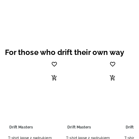
For those who drift their own way
Drift Masters
Drift Masters
Drift M
T-shirt loose z nadrukiem
T-shirt loose z nadrukiem
T-shirt 