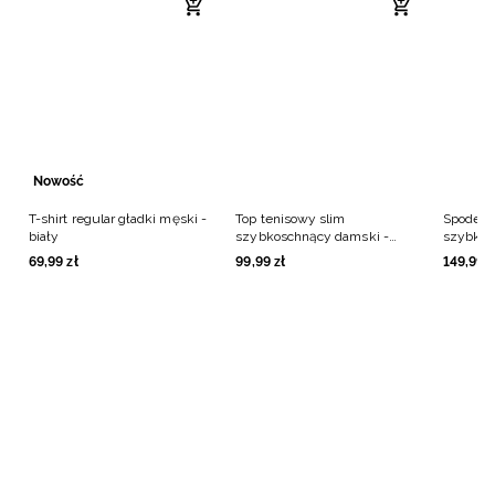
Nowość
T-shirt regular gładki męski -
Top tenisowy slim
Spodenk
biały
szybkoschnący damski -
szybkos
kremowy
zielone
69
,
99
zł
99
,
99
zł
149
,
99
z