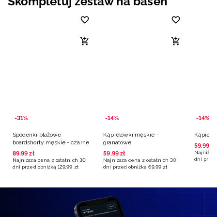
Skompletuj zestaw na basen
-31%
-14%
-14%
Spodenki plażowe
Kąpielówki męskie -
Kąpieló
boardshorty męskie - czarne
granatowe
59
,
99
zł
Najniższa
89
,
99
zł
59
,
99
zł
dni przed
Najniższa cena z ostatnich 30
Najniższa cena z ostatnich 30
dni przed obniżką
129
,
99
zł
dni przed obniżką
69
,
99
zł