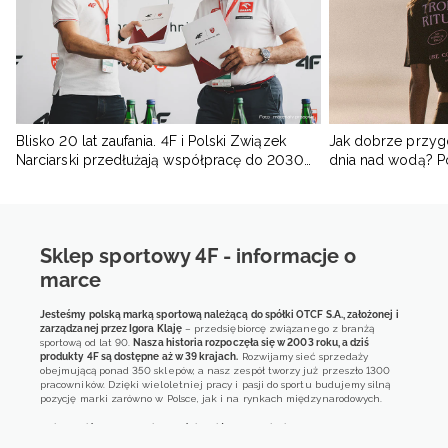
Blisko 20 lat zaufania. 4F i Polski Związek
Jak dobrze przyg
Narciarski przedłużają współpracę do 2030
dnia nad wodą? 
roku
Sklep sportowy 4F - informacje o
marce
Jesteśmy polską marką sportową należącą do spółki OTCF S.A., założonej i
zarządzanej przez Igora Klaję
– przedsiębiorcę związanego z branżą
sportową od lat 90.
Nasza historia rozpoczęła się w 2003 roku, a dziś
produkty 4F są dostępne aż w 39 krajach.
Rozwijamy sieć sprzedaży
obejmującą ponad 350 sklepów, a nasz zespół tworzy już przeszło 1300
pracowników. Dzięki wieloletniej pracy i pasji do sportu budujemy silną
pozycję marki zarówno w Polsce, jak i na rynkach międzynarodowych.
4F jest dziś obecne w większości krajów europejskich
poprzez rozwiniętą
sieć sprzedaży hurtowej. Nasze produkty są również dostępne w blisko 600