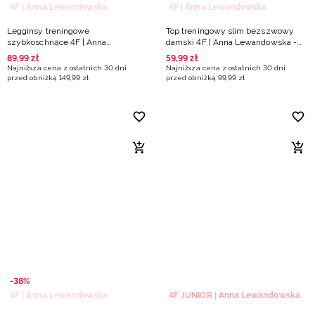
4F | Anna Lewandowska
4F | Anna Lewandowska
Legginsy treningowe
Top treningowy slim bezszwowy
szybkoschnące 4F | Anna
damski 4F | Anna Lewandowska -
Lewandowska - fioletowe
fioletowy
89
,
99
zł
59
,
99
zł
Najniższa cena z ostatnich 30 dni
Najniższa cena z ostatnich 30 dni
przed obniżką
149
,
99
zł
przed obniżką
99
,
99
zł
-38%
4F | Anna Lewandowska
4F JUNIOR | Anna Lewandowska