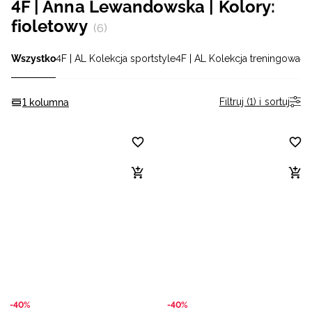
4F | Anna Lewandowska | Kolory:
Niemiecki / EUR
fioletowy
(6)
Rumuński / RON
Wszystko
4F | AL Kolekcja sportstyle
4F | AL Kolekcja treningowa
4F
Słowacki / EUR
Filtruj (1) i sortuj
1 kolumna
Ukraiński / UAH
-40%
-40%