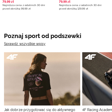
Lewandowska - fioletowe
79
,
99
zł
79
,
99
zł
Najniższa cena z ostatnich 30 dni
Najniższa cena z ostatnich 30 dni
przed obniżką
99
,
99
zł
przed obniżką
129
,
99
zł
Poznaj sport od podszewki
Sprawdź wszystkie wpisy
Jak dobrze przygotować się do aktywnego
4F Racing Academ