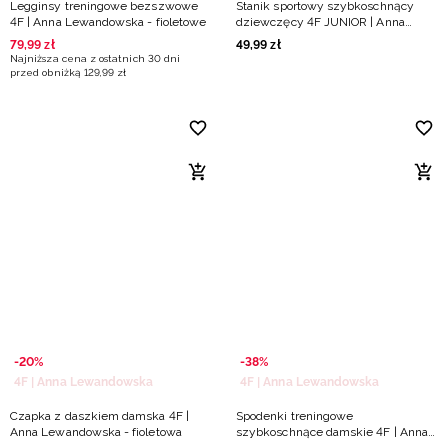
Legginsy treningowe bezszwowe
Stanik sportowy szybkoschnący
4F | Anna Lewandowska - fioletowe
dziewczęcy 4F JUNIOR | Anna
Lewandowska - fioletowy
79
,
99
zł
49
,
99
zł
Najniższa cena z ostatnich 30 dni
przed obniżką
129
,
99
zł
-20%
-38%
4F | Anna Lewandowska
4F | Anna Lewandowska
Czapka z daszkiem damska 4F |
Spodenki treningowe
Anna Lewandowska - fioletowa
szybkoschnące damskie 4F | Anna