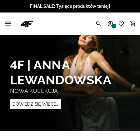
FINAL SALE: Tysiące produktów taniej!
Polski / PLN
1
Angielski / EUR
Angielski / USD
4F | ANNA
Angielski / GBP
LEWANDOWSKA
Chorwacki / EUR
NOWA KOLEKCJA
Czeski / CZK
DOWIEDZ SIĘ WIĘCEJ
Litewski / EUR
Łotewski / EUR