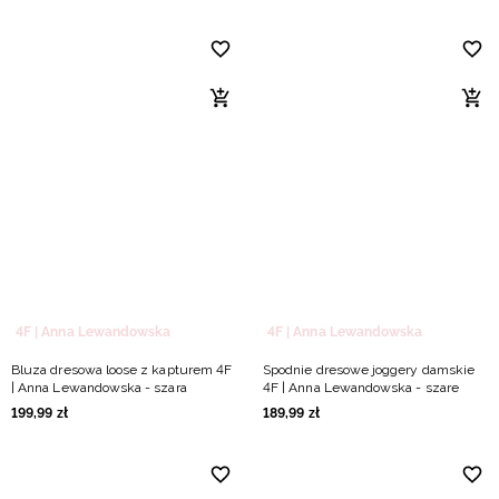
4F | Anna Lewandowska
4F | Anna Lewandowska
Bluza dresowa loose z kapturem 4F
Spodnie dresowe joggery damskie
| Anna Lewandowska - szara
4F | Anna Lewandowska - szare
199
,
99
zł
189
,
99
zł