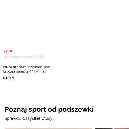
-25%
4F | Anna Lewandowska
Bluza dresowa rozpinana bez
kaptura damska 4F | Anna
Lewandowska - biała
0
,
00
zł
Poznaj sport od podszewki
Sprawdź wszystkie wpisy