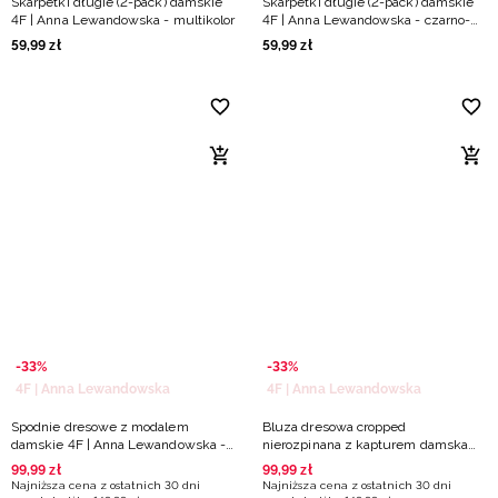
Skarpetki długie (2-pack) damskie
Skarpetki długie (2-pack) damskie
4F | Anna Lewandowska - multikolor
4F | Anna Lewandowska - czarno-
białe
59
,
99
zł
59
,
99
zł
-33%
-33%
4F | Anna Lewandowska
4F | Anna Lewandowska
Spodnie dresowe z modalem
Bluza dresowa cropped
damskie 4F | Anna Lewandowska -
nierozpinana z kapturem damska
białe
4F | Anna Lewandowska - różowa
99
,
99
zł
99
,
99
zł
Najniższa cena z ostatnich 30 dni
Najniższa cena z ostatnich 30 dni