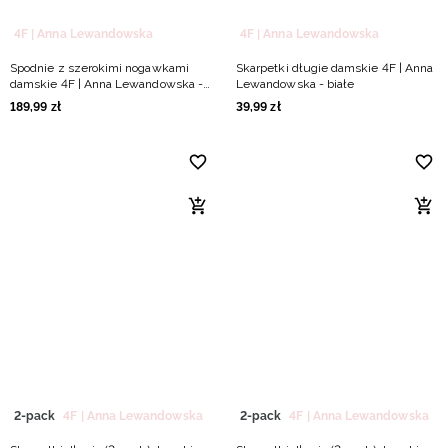
4F | Anna Lewandowska
4F | Anna Lewandowska
Spodnie z szerokimi nogawkami
Skarpetki długie damskie 4F | Anna
damskie 4F | Anna Lewandowska -
Lewandowska - białe
czarne
189
,
99
zł
39
,
99
zł
2-pack
4F | Anna Lewandowska
2-pack
4F | Anna Lewandowska