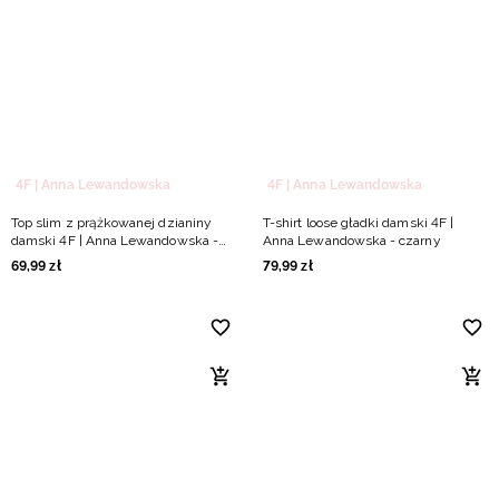
4F | Anna Lewandowska
4F | Anna Lewandowska
Top slim z prążkowanej dzianiny
T-shirt loose gładki damski 4F |
damski 4F | Anna Lewandowska -
Anna Lewandowska - czarny
czarny
69
,
99
zł
79
,
99
zł