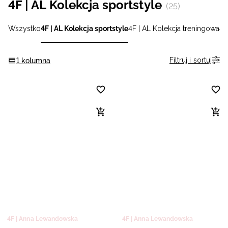
4F | AL Kolekcja sportstyle
(25)
Niemiecki / EUR
Wszystko
4F | AL Kolekcja sportstyle
4F | AL Kolekcja treningowa
4F
Rumuński / RON
Filtruj i sortuj
1 kolumna
Słowacki / EUR
Ukraiński / UAH
4F | Anna Lewandowska
4F | Anna Lewandowska