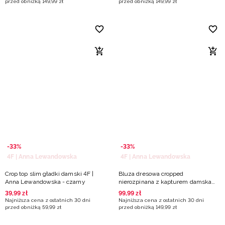
przed obniżką
149
,
99
zł
przed obniżką
149
,
99
zł
-33%
-33%
4F | Anna Lewandowska
4F | Anna Lewandowska
Crop top slim gładki damski 4F |
Bluza dresowa cropped
Anna Lewandowska - czarny
nierozpinana z kapturem damska
4F | Anna Lewandowska - biała
39
,
99
zł
99
,
99
zł
Najniższa cena z ostatnich 30 dni
Najniższa cena z ostatnich 30 dni
przed obniżką
59
,
99
zł
przed obniżką
149
,
99
zł