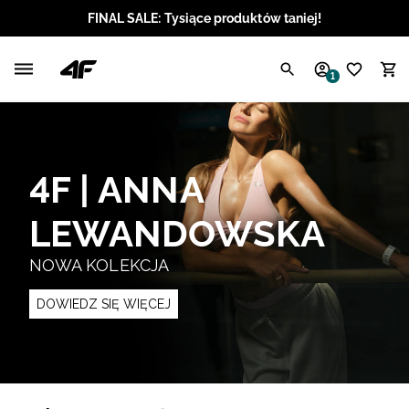
FINAL SALE: Tysiące produktów taniej!
Polski / PLN
1
Angielski / EUR
Angielski / USD
4F | ANNA
Angielski / GBP
LEWANDOWSKA
Chorwacki / EUR
NOWA KOLEKCJA
Czeski / CZK
DOWIEDZ SIĘ WIĘCEJ
Litewski / EUR
Łotewski / EUR