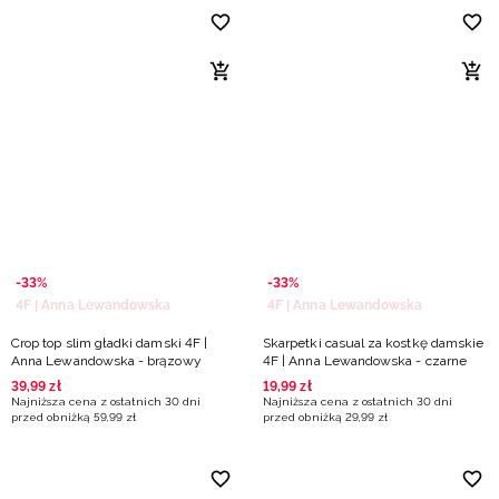
-33%
-33%
4F | Anna Lewandowska
4F | Anna Lewandowska
Crop top slim gładki damski 4F |
Skarpetki casual za kostkę damskie
Anna Lewandowska - brązowy
4F | Anna Lewandowska - czarne
39
,
99
zł
19
,
99
zł
Najniższa cena z ostatnich 30 dni
Najniższa cena z ostatnich 30 dni
przed obniżką
59
,
99
zł
przed obniżką
29
,
99
zł