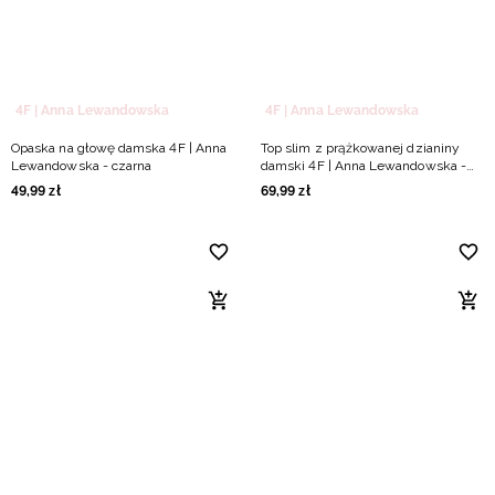
4F | Anna Lewandowska
4F | Anna Lewandowska
Opaska na głowę damska 4F | Anna
Top slim z prążkowanej dzianiny
Lewandowska - czarna
damski 4F | Anna Lewandowska -
biały
49
,
99
zł
69
,
99
zł