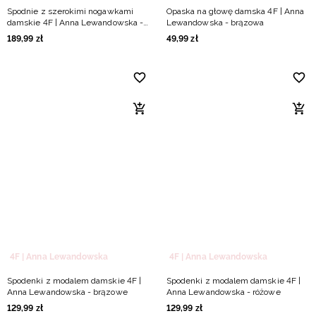
Spodnie z szerokimi nogawkami
Opaska na głowę damska 4F | Anna
damskie 4F | Anna Lewandowska -
Lewandowska - brązowa
brązowe
189
,
99
zł
49
,
99
zł
4F | Anna Lewandowska
4F | Anna Lewandowska
Spodenki z modalem damskie 4F |
Spodenki z modalem damskie 4F |
Anna Lewandowska - brązowe
Anna Lewandowska - różowe
129
,
99
zł
129
,
99
zł