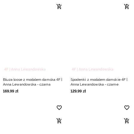
4F | Anna Lewandowska
4F | Anna Lewandowska
Bluza loose z modalem damska 4F |
Spodenki z modalem damskie 4F |
Anna Lewandowska - czarna
Anna Lewandowska - czarne
169
,
99
zł
129
,
99
zł