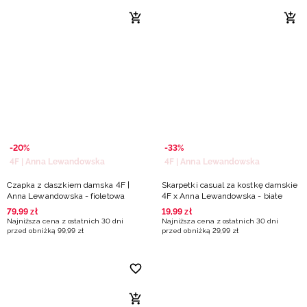
-20%
-33%
4F | Anna Lewandowska
4F | Anna Lewandowska
Czapka z daszkiem damska 4F |
Skarpetki casual za kostkę damskie
Anna Lewandowska - fioletowa
4F x Anna Lewandowska - białe
79
,
99
zł
19
,
99
zł
Najniższa cena z ostatnich 30 dni
Najniższa cena z ostatnich 30 dni
przed obniżką
99
,
99
zł
przed obniżką
29
,
99
zł