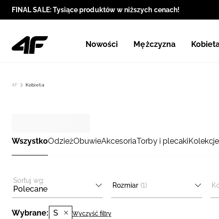
FINAL SALE: Tysiące produktów w niższych cenach!
Nowości
Mężczyzna
Kobiet
4F
Kobieta
Wszystko
Odzież
Obuwie
Akcesoria
Torby i plecaki
Kolekcje
Sortuj wg:
Rozmiar
(1)
Ko
Polecane
Wybrane:
S
Wyczyść filtry