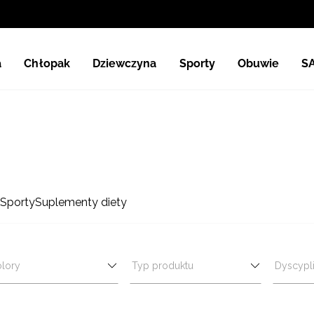
a
Chłopak
Dziewczyna
Sporty
Obuwie
S
Sporty
Suplementy diety
lory
Typ produktu
Dyscypl