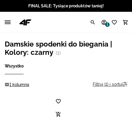
FINAL SALE: Tysiące produktów taniej!
Polski / PLN
1
Angielski / EUR
Damskie spodenki do biegania |
Angielski / USD
Kolory: czarny
(1)
Angielski / GBP
Wszystko
Chorwacki / EUR
Filtruj (1) i sortuj
1 kolumna
Czeski / CZK
Litewski / EUR
Łotewski / EUR