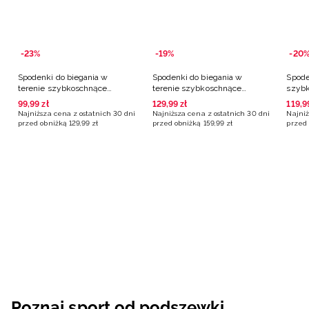
-23%
-19%
-20
Spodenki do biegania w
Spodenki do biegania w
Spode
terenie szybkoschnące
terenie szybkoschnące
szybk
damskie - szara
damskie - turkusowe
różo
99
,
99
zł
129
,
99
zł
119
,
9
Najniższa cena z ostatnich 30 dni
Najniższa cena z ostatnich 30 dni
Najniż
przed obniżką
129
,
99
zł
przed obniżką
159
,
99
zł
przed 
Poznaj sport od podszewki