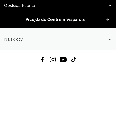
Obsługa klienta
Przejdź do Centrum Wsparcia
Na skróty
Pobierz Aplikację:
App Store
Google Play
App Gallery
Wszystkie prawa zastrzeżone © 2026
4f.com.pl: Odzież, obuwie i akcesoria sportowe | Powered by OTCF