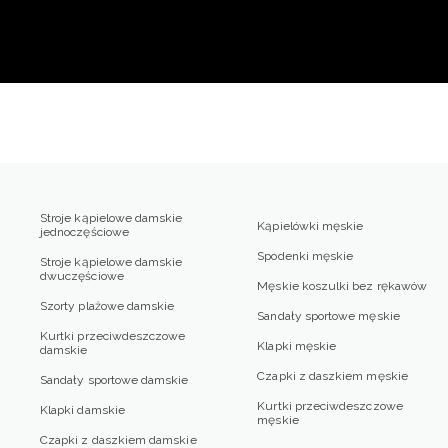
Stroje kąpielowe damskie
Kąpielówki męskie
jednoczęściowe
Spodenki męskie
Stroje kąpielowe damskie
dwuczęściowe
Męskie koszulki bez rękawów
Szorty plażowe damskie
Sandały sportowe męskie
Kurtki przeciwdeszczowe
Klapki męskie
damskie
Czapki z daszkiem męskie
Sandały sportowe damskie
Kurtki przeciwdeszczowe
Klapki damskie
męskie
Czapki z daszkiem damskie