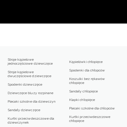
Stroje kąpielowe
Kąpielówki chłopięce
jednoczęściowe dziewczęce
Spodenki dla chłopców
Stroje kąpielowe
dwuczęściowe dziewczęce
Koszulki bez rękawów
chłopięce
Spodenki dziewczęce
Sandały chłopięce
Dziewczęce bluzy rozpinane
Klapki chłopięce
Plecaki szkolne dla dziewczyn
Plecaki szkolne dla chłopców
Sandały dziewczęce
Kurtki przeciwdeszczowe
Kurtki przeciwdeszczowe dla
chłopięce
dziewczynek