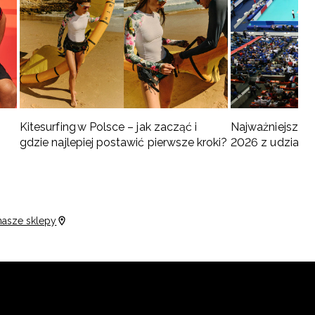
Kitesurfing w Polsce – jak zacząć i
Najważniejsze w
gdzie najlepiej postawić pierwsze kroki?
2026 z udziałem
turnieje
nasze sklepy