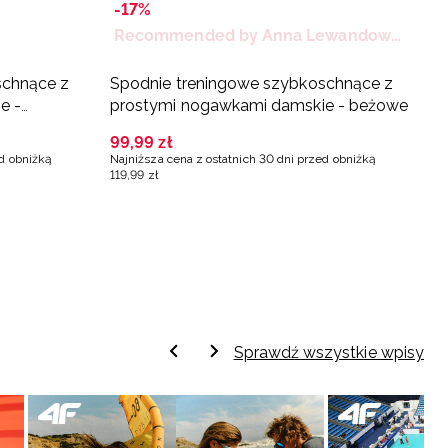
-17%
Recommended by Anna Lewandowska
-
schnące z
Spodnie treningowe szybkoschnące z
S
e -
prostymi nogawkami damskie - beżowe
p
99
,
99
zł
9
ed obniżką
Najniższa cena z ostatnich 30 dni przed obniżką
Na
119
,
99
zł
11
Sprawdź wszystkie wpisy