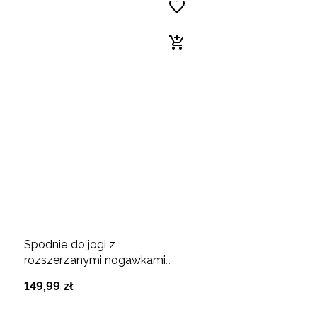
Spodnie do jogi z
rozszerzanymi nogawkami
damskie - żółte
149
,
99
zł