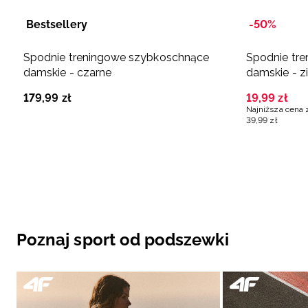
Bestsellery
-50%
Spodnie treningowe szybkoschnące
Spodnie tr
damskie - czarne
damskie - z
179
,
99
zł
19
,
99
zł
Najniższa cena 
39
,
99
zł
Poznaj sport od podszewki