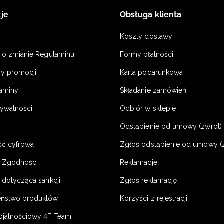
je
Obsługa klienta
n
Koszty dostawy
a o zmianie Regulaminu
Formy płatności
y promocji
Karta podarunkowa
laminy
Składanie zamówień
rywatności
Odbiór w sklepie
Odstąpienie od umowy (zwrot) -
ść cyfrowa
Zgłoś odstąpienie od umowy (
e Zgodności
Reklamacje
 dotycząca sankcji
Zgłoś reklamację
eństwo produktów
Korzyści z rejestracji
ojalnościowy 4F Team