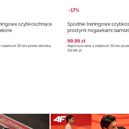
-17%
eningowe szybkoschnące
Spodnie treningowe szybko
ielone
prostymi nogawkami damski
brązowe
99
,
99
zł
z ostatnich 30 dni przed obniżką
Najniższa cena z ostatnich 30 dni prz
119
,
99
zł