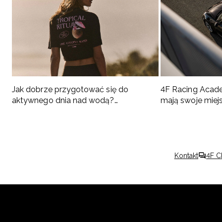
Jak dobrze przygotować się do
4F Racing Acad
aktywnego dnia nad wodą?
mają swoje miej
Podpowiadamy, co spakować
Kontakt
4F C