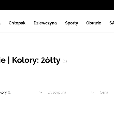
a
Chłopak
Dziewczyna
Sporty
Obuwie
S
 | Kolory: żółty
(1)
lory
(1)
Dyscyplina
Cena