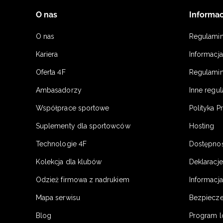
O nas
Informac
O nas
Regulami
Kariera
Informacj
Oferta 4F
Regulamin
Ambasadorzy
Inne regu
Współprace sportowe
Polityka P
Suplementy dla sportowców
Hosting
Technologie 4F
Dostępno
Kolekcja dla klubów
Deklaracj
Odzież firmowa z nadrukiem
Informacja
Mapa serwisu
Bezpiecz
Blog
Program l