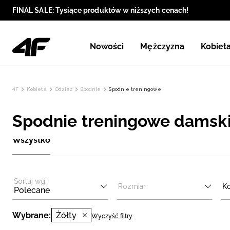
FINAL SALE: Tysiące produktów w niższych cenach!
Nowości
Mężczyzna
Kobiet
4F
Kobieta
Odzież
Spodnie
Spodnie treningowe
Spodnie treningowe damskie
Wszystko
Sortuj wg:
Rozmiar
Ko
Polecane
Wybrane:
Żółty
Wyczyść filtry