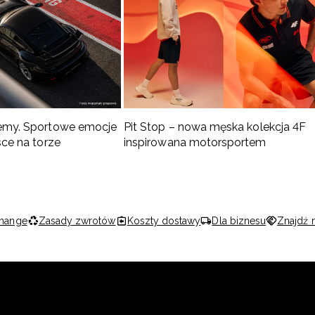
emy. Sportowe emocje
Pit Stop – nowa męska kolekcja 4F
sce na torze
inspirowana motorsportem
hange
Zasady zwrotów
Koszty dostawy
Dla biznesu
Znajdź 