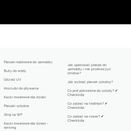
Plecaki kabinowe do samolotu
Jak spakować plecak do
samolotu i nie przekroczyć
Buty do wody
limitów?
Odzież UV
Jak wybrać plecak szkolny?
Koszulki do pływania
Co jest potrzebne do szkoły? ✔
Checklista
Kaski rowerowe dla dzieci
Co zabrać na triathlon? ✔
Plecaki szkolne
Checklista
Strój na WF
Co zabrać na rower? ✔
Checklista
Kaski rowerowe dla dzieci -
ranking