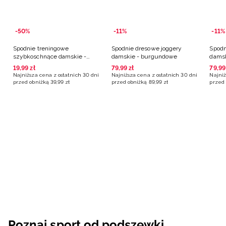
-50%
-11%
-11%
Spodnie treningowe
Spodnie dresowe joggery
Spodn
szybkoschnące damskie -
damskie - burgundowe
damsk
zielone
19
,
99
zł
79
,
99
zł
79
,
99
Najniższa cena z ostatnich 30 dni
Najniższa cena z ostatnich 30 dni
Najniż
przed obniżką
39
,
99
zł
przed obniżką
89
,
99
zł
przed 
Poznaj sport od podszewki