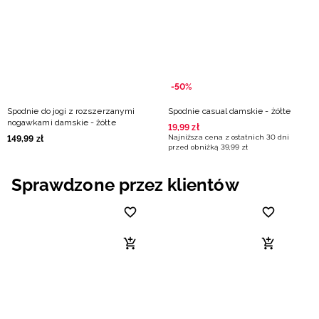
Niemiecki / EUR
Rumuński / RON
Słowacki / EUR
-50%
Spodnie do jogi z rozszerzanymi
Spodnie casual damskie - żółte
Ukraiński / UAH
nogawkami damskie - żółte
19
,
99
zł
Najniższa cena z ostatnich 30 dni
149
,
99
zł
przed obniżką
39
,
99
zł
Sprawdzone przez klientów