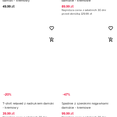
damski - kremowy
damskie - kremowe
49
,
99
zł
89
,
99
zł
Najniższa cena z ostatnich 30 dni
przed obniżką
129
,
99
zł
-20%
-47%
T-shirt relaxed z nadrukiem damski
Spodnie z szerokimi nogawkami
- kremowy
damskie - kremowe
39
,
99
zł
99
,
99
zł