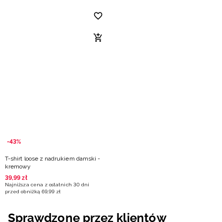
-43%
T-shirt loose z nadrukiem damski -
kremowy
39
,
99
zł
Najniższa cena z ostatnich 30 dni
przed obniżką
69
,
99
zł
Sprawdzone przez klientów