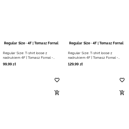
Niemiecki / EUR
Rumuński / RON
Słowacki / EUR
Regular Size · 4F | Tomasz Fornal
Regular Size · 4F | Tomasz Fornal
Ukraiński / UAH
Regular Size: T-shirt loose z
Regular Size: T-shirt loose z
nadrukiem 4F | Tomasz Fornal -
nadrukiem 4F | Tomasz Fornal -
kremowy
kremowy
99
,
99
zł
129
,
99
zł