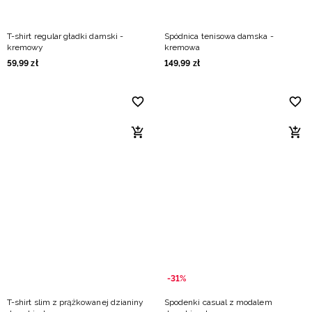
T-shirt regular gładki damski -
Spódnica tenisowa damska -
kremowy
kremowa
59
,
99
zł
149
,
99
zł
-31%
T-shirt slim z prążkowanej dzianiny
Spodenki casual z modalem