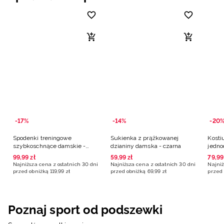
-17%
-14%
-20
Spodenki treningowe
Sukienka z prążkowanej
Kosti
szybkoschnące damskie -
dzianiny damska - czarna
jedno
czarne
czarn
99
,
99
zł
59
,
99
zł
79
,
99
Najniższa cena z ostatnich 30 dni
Najniższa cena z ostatnich 30 dni
Najniż
przed obniżką
119
,
99
zł
przed obniżką
69
,
99
zł
przed 
Poznaj sport od podszewki