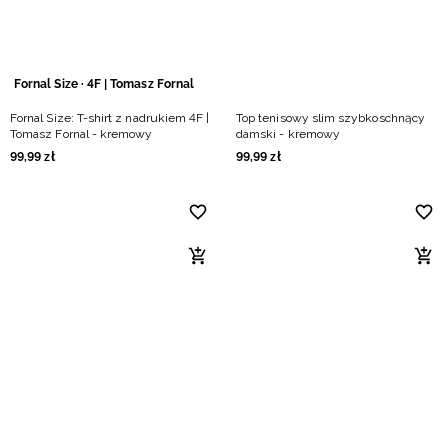
Fornal Size · 4F | Tomasz Fornal
Fornal Size: T-shirt z nadrukiem 4F |
Top tenisowy slim szybkoschnący
Tomasz Fornal - kremowy
damski - kremowy
99
,
99
zł
99
,
99
zł