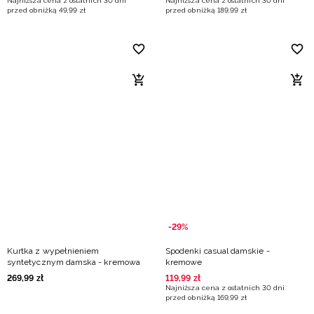
Najniższa cena z ostatnich 30 dni
Najniższa cena z ostatnich 30 dni
przed obniżką
49
,
99
zł
przed obniżką
189
,
99
zł
-29%
Kurtka z wypełnieniem
Spodenki casual damskie -
syntetycznym damska - kremowa
kremowe
269
,
99
zł
119
,
99
zł
Najniższa cena z ostatnich 30 dni
przed obniżką
169
,
99
zł