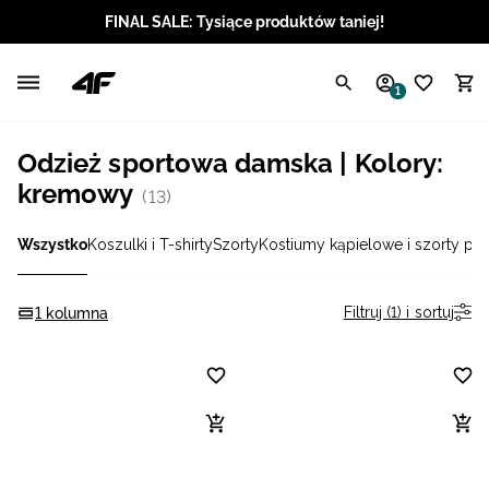
FINAL SALE: Tysiące produktów taniej!
Polski / PLN
1
Angielski / EUR
Odzież sportowa damska | Kolory:
Angielski / USD
kremowy
(13)
Angielski / GBP
Wszystko
Koszulki i T-shirty
Szorty
Kostiumy kąpielowe i szorty pl
Chorwacki / EUR
Filtruj (1) i sortuj
1 kolumna
Czeski / CZK
Litewski / EUR
Łotewski / EUR