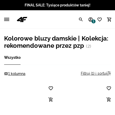
FINAL SALE: Tysiące produktów taniej!
Polski / PLN
1
Angielski / EUR
Kolorowe bluzy damskie | Kolekcja:
Angielski / USD
rekomendowane przez pzp
(2)
Angielski / GBP
Wszystko
Chorwacki / EUR
Filtruj (1) i sortuj
1 kolumna
Czeski / CZK
Litewski / EUR
Łotewski / EUR