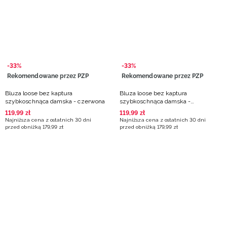
Niemiecki / EUR
Rumuński / RON
Słowacki / EUR
-33%
-33%
Rekomendowane przez PZP
Rekomendowane przez PZP
Ukraiński / UAH
Bluza loose bez kaptura
Bluza loose bez kaptura
szybkoschnąca damska - czerwona
szybkoschnąca damska -
turkusowa
119
,
99
zł
119
,
99
zł
Najniższa cena z ostatnich 30 dni
Najniższa cena z ostatnich 30 dni
przed obniżką
179
,
99
zł
przed obniżką
179
,
99
zł