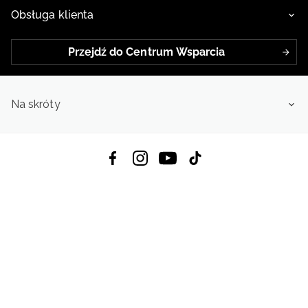
Obsługa klienta
Przejdź do Centrum Wsparcia
Na skróty
Pobierz Aplikację:
App Store
Google Play
App Gallery
Wszystkie prawa zastrzeżone © 2026
4f.com.pl: Odzież, obuwie i akcesoria sportowe | Powered by OTCF