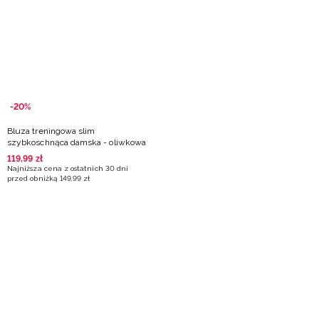
Niemiecki / EUR
Rumuński / RON
Słowacki / EUR
-20%
Ukraiński / UAH
Bluza treningowa slim
szybkoschnąca damska - oliwkowa
119
,
99
zł
Najniższa cena z ostatnich 30 dni
przed obniżką
149
,
99
zł