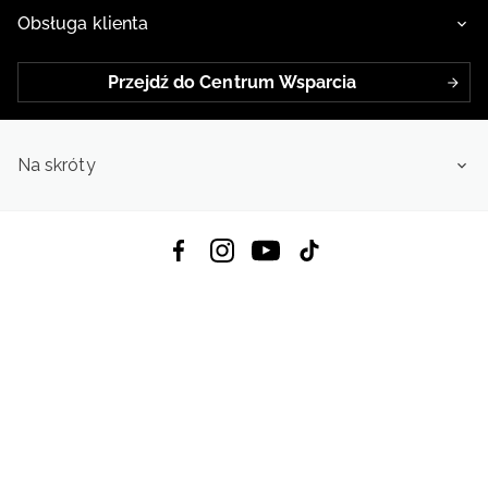
Obsługa klienta
Przejdź do Centrum Wsparcia
Na skróty
Pobierz Aplikację:
App Store
Google Play
App Gallery
Wszystkie prawa zastrzeżone © 2026
4f.com.pl: Odzież, obuwie i akcesoria sportowe | Powered by OTCF