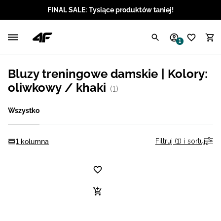
FINAL SALE: Tysiące produktów taniej!
Polski / PLN
1
Angielski / EUR
Bluzy treningowe damskie | Kolory:
Angielski / USD
oliwkowy / khaki
(1)
Angielski / GBP
Wszystko
Chorwacki / EUR
Filtruj (1) i sortuj
1 kolumna
Czeski / CZK
Litewski / EUR
Łotewski / EUR