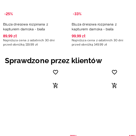
-25%
-33%
Bluza dresowa rozpinana z
Bluza dresowa rozpinana z
kapturem damska - biała
kapturem damska - biała
89
,
99
zł
99
,
99
zł
Najniższa cena z ostatnich 30 dni
Najniższa cena z ostatnich 30 dni
przed obniżką
119
,
99
zł
przed obniżką
149
,
99
zł
Sprawdzone przez klientów