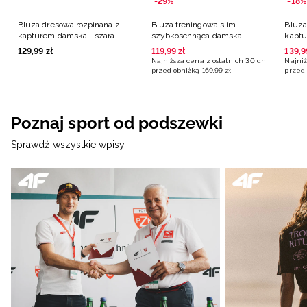
-29%
-18%
Bluza dresowa rozpinana z
Bluza treningowa slim
Bluza
kapturem damska - szara
szybkoschnąca damska -
kaptu
czarna
129
,
99
zł
119
,
99
zł
139
,
9
Najniższa cena z ostatnich 30 dni
Najniż
przed obniżką
169
,
99
zł
przed 
Poznaj sport od podszewki
Sprawdź wszystkie wpisy