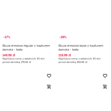
Niemiecki / EUR
Rumuński / RON
Słowacki / EUR
-17%
-29%
Ukraiński / UAH
Bluza dresowa regular z kapturem
Bluza dresowa loose z kapturem
damska - biała
damska - biała
149
,
99
zł
119
,
99
zł
Najniższa cena z ostatnich 30 dni
Najniższa cena z ostatnich 30 dni
przed obniżką
179
,
99
zł
przed obniżką
169
,
99
zł