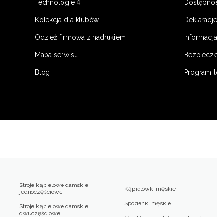
Technologie 4F
Dostępno
Kolekcja dla klubów
Deklaracj
Odzież firmowa z nadrukiem
Informacja
Mapa serwisu
Bezpiecz
Blog
Program l
Stroje kąpielowe damskie
Kąpielówki męskie
jednoczęściowe
Spodenki męskie
Stroje kąpielowe damskie
dwuczęściowe