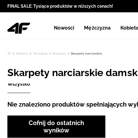
FINAL SALE: Tysiące produktów w niższych cenach!
Nowości
Mężczyzna
Kobiet
4F
Kobieta
Akcesoria
Skarpety
Skarpety narciarskie
Skarpety narciarskie damski
Wszystko
Nie znaleziono produktów spełniających wybr
Cofnij do ostatnich
wyników