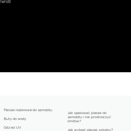
zwrot)
Plecaki kabinowe do samolotu
Jak spakować plecak do
samolotu i nie przekroczyć
Buty do wody
limitów?
Odzież UV
Jak wybrać plecak szkolny?