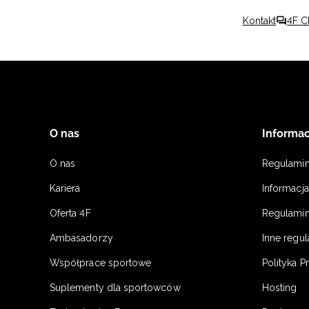
Kontakt
4F C
O nas
Informac
O nas
Regulami
Kariera
Informacj
Oferta 4F
Regulamin
Ambasadorzy
Inne regu
Współprace sportowe
Polityka P
Suplementy dla sportowców
Hosting