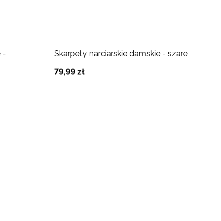
 -
Skarpety narciarskie damskie - szare
S
79
,
99
zł
7