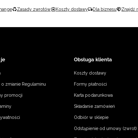
hange
Zasady zwrotów
Koszty dostawy
Dla biznesu
Znajdź 
je
Obsługa klienta
n
Koszty dostawy
a o zmianie Regulaminu
Formy płatności
y promocji
Karta podarunkowa
laminy
Składanie zamówień
rywatności
Odbiór w sklepie
Odstąpienie od umowy (zwrot) -