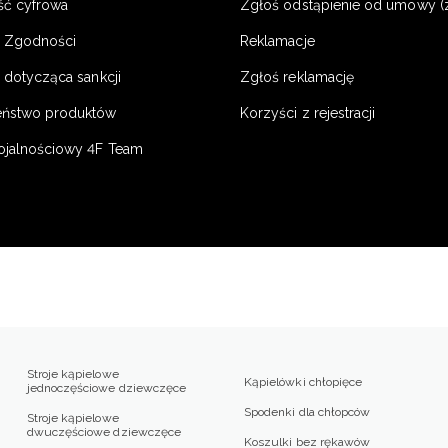
ść cyfrowa
Zgłoś odstąpienie od umowy (
e Zgodności
Reklamacje
 dotycząca sankcji
Zgłoś reklamację
eństwo produktów
Korzyści z rejestracji
ojalnościowy 4F Team
Stroje kąpielowe
Kąpielówki chłopięce
jednoczęściowe dziewczęce
Spodenki dla chłopców
Stroje kąpielowe
dwuczęściowe dziewczęce
Koszulki bez rękawów