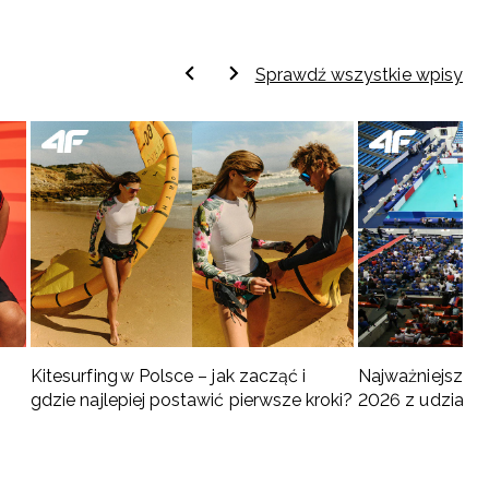
Sprawdź wszystkie wpisy
Kitesurfing w Polsce – jak zacząć i
Najważniejsze w
gdzie najlepiej postawić pierwsze kroki?
2026 z udziałem
turnieje