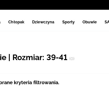
a
Chłopak
Dziewczyna
Sporty
Obuwie
S
e | Rozmiar: 39-41
(0)
ane kryteria filtrowania.