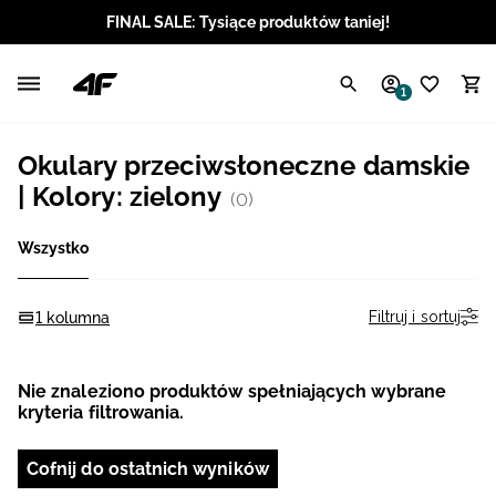
FINAL SALE: Tysiące produktów taniej!
Polski / PLN
1
Angielski / EUR
Okulary przeciwsłoneczne damskie
Angielski / USD
| Kolory: zielony
(0)
Angielski / GBP
Wszystko
Chorwacki / EUR
Filtruj i sortuj
1 kolumna
Czeski / CZK
Nie znaleziono produktów spełniających wybrane
Litewski / EUR
kryteria filtrowania.
Łotewski / EUR
Cofnij do ostatnich wyników