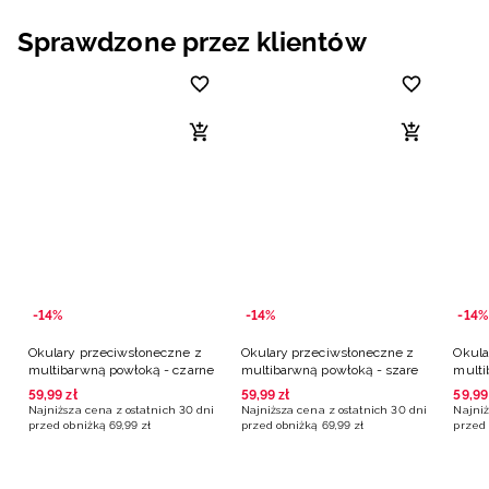
Niemiecki / EUR
Sprawdzone przez klientów
Rumuński / RON
Słowacki / EUR
Ukraiński / UAH
-14%
-14%
-14%
Okulary przeciwsłoneczne z
Okulary przeciwsłoneczne z
Okula
multibarwną powłoką - czarne
multibarwną powłoką - szare
multi
grana
59
,
99
zł
59
,
99
zł
59
,
99
Najniższa cena z ostatnich 30 dni
Najniższa cena z ostatnich 30 dni
Najniż
przed obniżką
69
,
99
zł
przed obniżką
69
,
99
zł
przed 