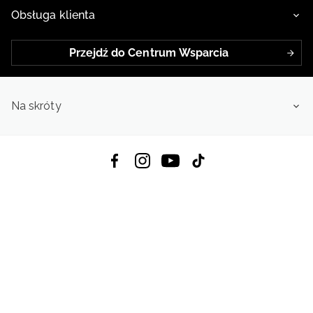
Obsługa klienta
Przejdź do Centrum Wsparcia
Na skróty
Pobierz Aplikację:
App Store
Google Play
App Gallery
Wszystkie prawa zastrzeżone © 2026
4f.com.pl: Odzież, obuwie i akcesoria sportowe | Powered by OTCF