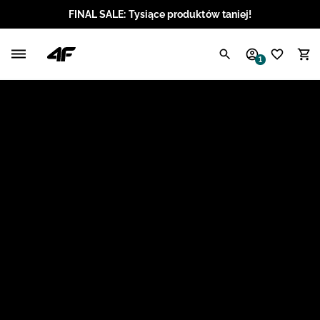
FINAL SALE: Tysiące produktów taniej!
Polski / PLN
1
Angielski / EUR
Angielski / USD
Angielski / GBP
Chorwacki / EUR
Czeski / CZK
Litewski / EUR
Łotewski / EUR