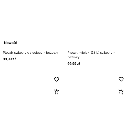
Niemiecki / EUR
Rumuński / RON
Słowacki / EUR
Nowość
Ukraiński / UAH
Plecak szkolny dziecięcy - beżowy
Plecak miejski (18 L) szkolny -
beżowy
99
,
99
zł
99
,
99
zł