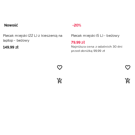
Nowość
-20%
Plecak miejski (22 L) z kieszenią na
Plecak miejski (5 L) - beżowy
laptop - beżowy
79
,
99
zł
Najniższa cena z ostatnich 30 dni
149
,
99
zł
przed obniżką
99
,
99
zł