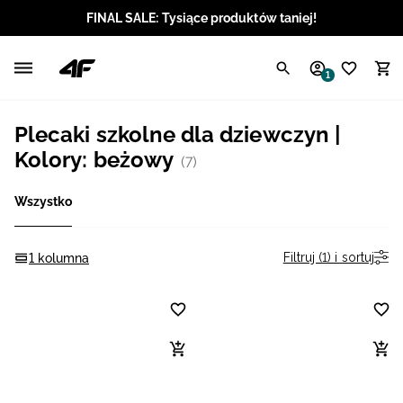
FINAL SALE: Tysiące produktów taniej!
Polski / PLN
1
Angielski / EUR
Plecaki szkolne dla dziewczyn |
Angielski / USD
Kolory: beżowy
(7)
Angielski / GBP
Wszystko
Chorwacki / EUR
Filtruj (1) i sortuj
1 kolumna
Czeski / CZK
Litewski / EUR
Łotewski / EUR