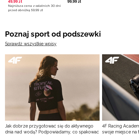
49
,
99
zł
99
,
99
zł
Najniższa cena z ostatnich 30 dni
przed obniżką
59
,
99
zł
Poznaj sport od podszewki
Sprawdź wszystkie wpisy
Jak dobrze przygotować się do aktywnego
4F Racing Academ
dnia nad wodą? Podpowiadamy, co spakować
swoje miejsce na 