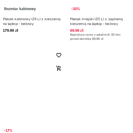
Rozmiar kabinowy
-30%
Plecak kabinowy (24 L) z kieszenią
Plecak miejski (20 L) z zapinaną
na laptop - beżowy
kieszenią na laptop - beżowy
179
,
99
zł
69
,
99
zł
Najniższa cena z ostatnich 30 dni
przed obniżką
99
,
99
zł
-17%