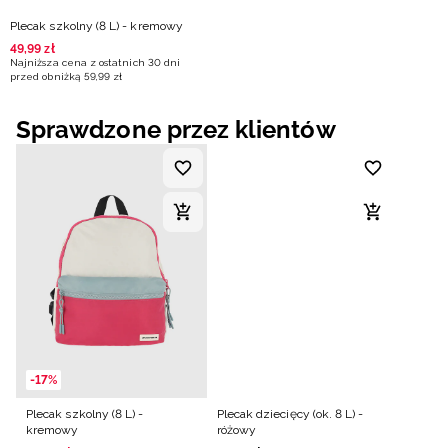
Plecak szkolny (8 L) - kremowy
49
,
99
zł
Najniższa cena z ostatnich 30 dni
przed obniżką
59
,
99
zł
Sprawdzone przez klientów
-17%
Plecak szkolny (8 L) -
Plecak dziecięcy (ok. 8 L) -
kremowy
różowy