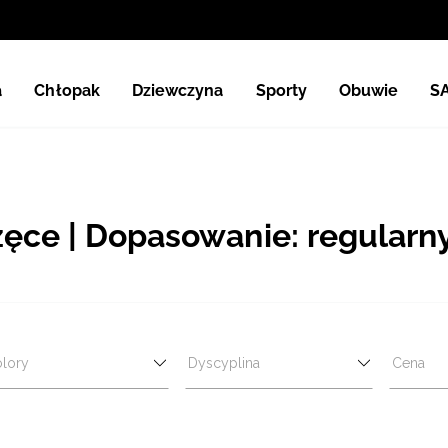
a
Chłopak
Dziewczyna
Sporty
Obuwie
S
ęce | Dopasowanie: regularn
lory
Dyscyplina
Cena