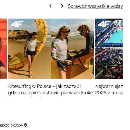
Sprawdź wszystkie wpisy
Kitesurfing w Polsce – jak zacząć i
Najważniejsze w
gdzie najlepiej postawić pierwsze kroki?
2026 z udziałem
turnieje
nasze sklepy