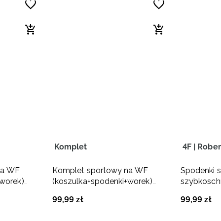
Komplet
4F | Robe
na WF
Komplet sportowy na WF
Spodenki 
worek)
(koszulka+spodenki+worek)
szybkosch
olor
dziewczęcy - multikolor
JUNIOR x 
99
,
99
zł
99
,
99
zł
- czarne