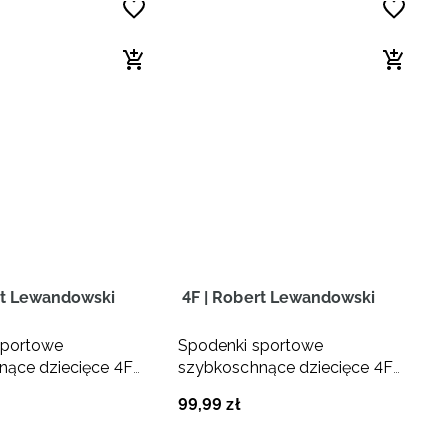
rt Lewandowski
4F | Robert Lewandowski
sportowe
Spodenki sportowe
nące dziecięce 4F
szybkoschnące dziecięce 4F
Robert Lewandowski
JUNIOR x Robert Lewandowski
99
,
99
zł
- fioletowe