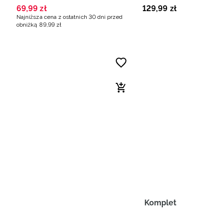
czarne
dziecięcy - czarny
69
,
99
zł
129
,
99
zł
Najniższa cena z ostatnich 30 dni przed
obniżką
89
,
99
zł
Komplet