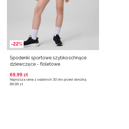
-22%
Spodenki sportowe szybkoschnące
dziewczęce - fioletowe
69
,
99
zł
Najniższa cena z ostatnich 30 dni przed obniżką
89
,
99
zł