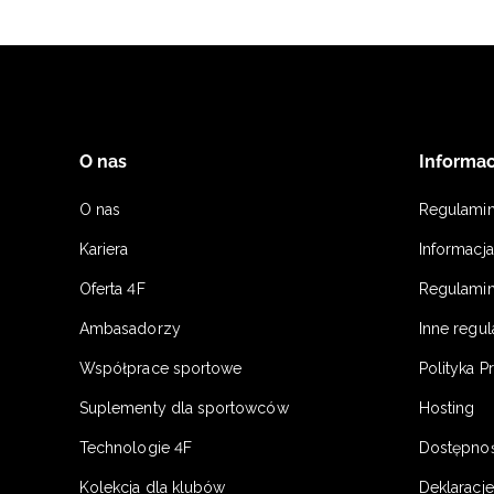
O nas
Informac
O nas
Regulami
Kariera
Informacj
Oferta 4F
Regulamin
Ambasadorzy
Inne regu
Współprace sportowe
Polityka P
Suplementy dla sportowców
Hosting
Technologie 4F
Dostępno
Kolekcja dla klubów
Deklaracj