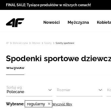
FINAL SALE: Tysiące produktów w niższych cenach!
Nowości
Mężczyzna
Kobiet
4F
Dziewczyna
Odzież
Szorty
Szorty sportowe
Spodenki sportowe dziewcz
Wszystko
Sortuj wg:
Rozmiar
Ko
Polecane
Wybrane:
regularny
Wyczyść filtry