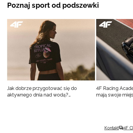
Poznaj sport od podszewki
Jak dobrze przygotować się do
4F Racing Acad
aktywnego dnia nad wodą?
mają swoje miej
Podpowiadamy, co spakować
Kontakt
4F C