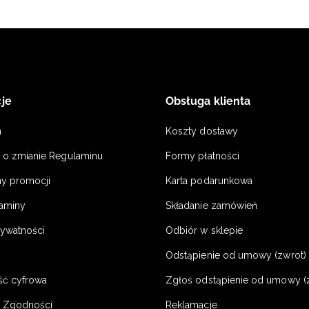
je
Obsługa klienta
n
Koszty dostawy
a o zmianie Regulaminu
Formy płatności
y promocji
Karta podarunkowa
laminy
Składanie zamówień
rywatności
Odbiór w sklepie
Odstąpienie od umowy (zwrot) -
ść cyfrowa
Zgłoś odstąpienie od umowy (
e Zgodności
Reklamacje