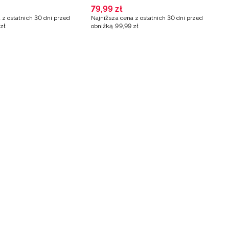
ki - czerwone
Lewandowski - czarne
79
,
99
zł
 z ostatnich 30 dni przed
Najniższa cena z ostatnich 30 dni przed
zł
obniżką
99
,
99
zł