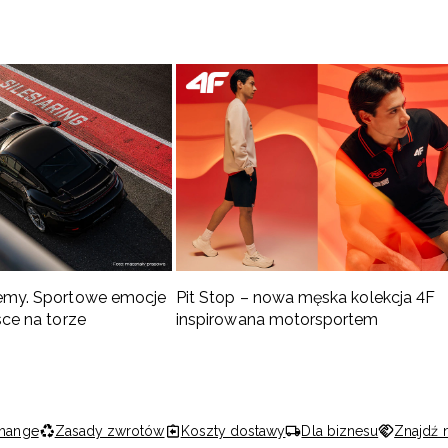
emy. Sportowe emocje
Pit Stop – nowa męska kolekcja 4F
sce na torze
inspirowana motorsportem
hange
Zasady zwrotów
Koszty dostawy
Dla biznesu
Znajdź 