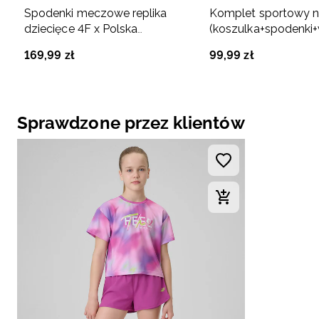
Spodenki meczowe replika
Komplet sportowy 
dziecięce 4F x Polska
(koszulka+spodenki+
Siatkówka - zielone
dziewczęcy - czarn
169
,
99
zł
99
,
99
zł
Sprawdzone przez klientów