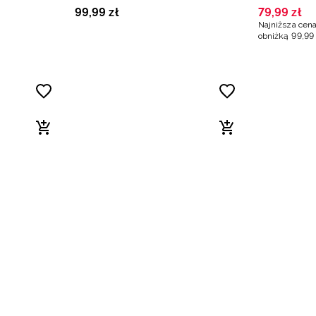
dziewczęcy - czarny
Lewandows
99
,
99
zł
79
,
99
zł
Najniższa cena
obniżką
99
,
99