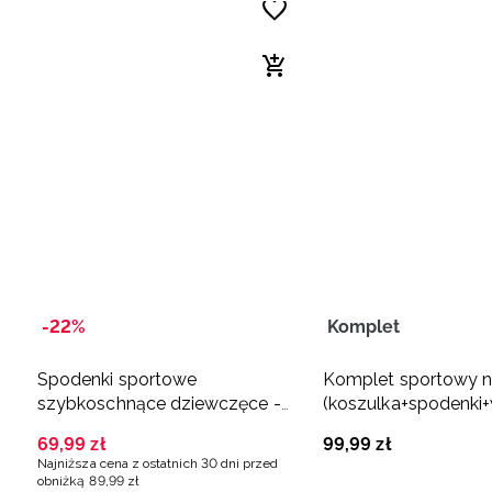
-22%
Komplet
Spodenki sportowe
Komplet sportowy 
szybkoschnące dziewczęce -
(koszulka+spodenki+
fioletowe
dziewczęcy - multik
69
,
99
zł
99
,
99
zł
Najniższa cena z ostatnich 30 dni przed
obniżką
89
,
99
zł