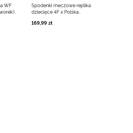
na WF
Spodenki meczowe replika
worek)
dziecięce 4F x Polska
y
Siatkówka - czerwone
169
,
99
zł