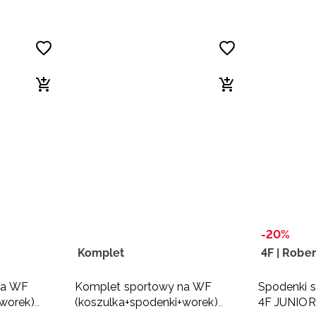
-20%
Komplet
4F | Robe
na WF
Komplet sportowy na WF
Spodenki s
worek)
(koszulka+spodenki+worek)
4F JUNIOR