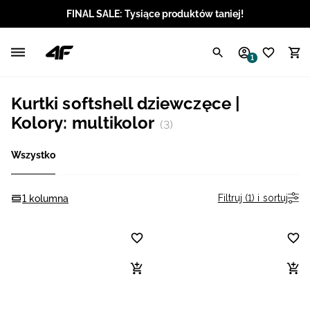
FINAL SALE: Tysiące produktów taniej!
Polski / PLN
1
Angielski / EUR
Kurtki softshell dziewczęce |
Angielski / USD
Kolory: multikolor
(3)
Angielski / GBP
Wszystko
Chorwacki / EUR
Filtruj (1) i sortuj
1 kolumna
Czeski / CZK
Litewski / EUR
Łotewski / EUR