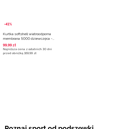
-41%
Kurtka softshell wiatroodporna
membrana 5000 dziewczęca -
multikolor
99
,
99
zł
Najniższa cena z ostatnich 30 dni
przed obniżką
169
,
99
zł
Poznaj sport od podszewki