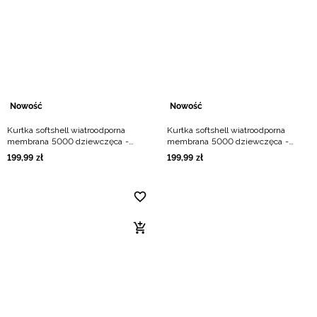
Niemiecki / EUR
Rumuński / RON
Słowacki / EUR
Nowość
Nowość
Ukraiński / UAH
Kurtka softshell wiatroodporna
Kurtka softshell wiatroodporna
membrana 5000 dziewczęca -
membrana 5000 dziewczęca -
szary
czarny
199
,
99
zł
199
,
99
zł