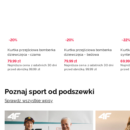
-20%
-20%
-22%
Kurtka przejściowa bomberka
Kurtka przejściowa bomberka
Kurtk
dziewczęca - czarna
dziewczęca - beżowa
synte
różow
79
,
99
zł
79
,
99
zł
69
,
99
Najniższa cena z ostatnich 30 dni
Najniższa cena z ostatnich 30 dni
Najniż
przed obniżką
99
,
99
zł
przed obniżką
99
,
99
zł
przed 
Poznaj sport od podszewki
Sprawdź wszystkie wpisy