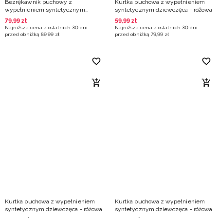
Bezrękawnik puchowy z
Kurtka puchowa z wypełnieniem
wypełnieniem syntetycznym
syntetycznym dziewczęca - różowa
dziewczęcy - różowy
79
,
99
zł
59
,
99
zł
Najniższa cena z ostatnich 30 dni
Najniższa cena z ostatnich 30 dni
przed obniżką
89
,
99
zł
przed obniżką
79
,
99
zł
Kurtka puchowa z wypełnieniem
Kurtka puchowa z wypełnieniem
syntetycznym dziewczęca - różowa
syntetycznym dziewczęca - różowa