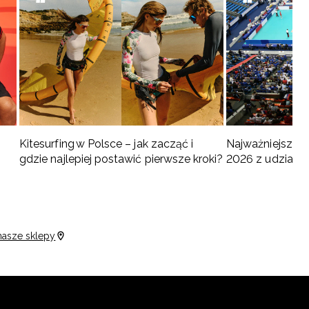
Kitesurfing w Polsce – jak zacząć i
Najważniejsze w
gdzie najlepiej postawić pierwsze kroki?
2026 z udziałem
turnieje
nasze sklepy