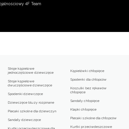
ojalnościowy 4F Team
Stroje kąpielowe
Kąpielówki chłopięce
jednoczęściowe dziewczęce
Spodenki dla chłopców
Stroje kąpielowe
dwuczęściowe dziewczęce
Koszulki bez rękawów
chłopięce
Spodenki dziewczęce
Sandały chłopięce
Dziewczęce bluzy rozpinane
Klapki chłopięce
Plecaki szkolne dla dziewczyn
Plecaki szkolne dla chłopców
Sandały dziewczęce
Kurtki przeciwdeszczowe
Kurtki przeciwdeszczowe dla