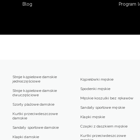
Blog
Program l
Stroje kąpielowe damskie
Kąpielówki męskie
jednoczęściowe
Spodenki męskie
Stroje kąpielowe damskie
dwuczęściowe
Męskie koszulki bez rękawów
Szorty plażowe damskie
Sandały sportowe męskie
Kurtki przeciwdeszczowe
Klapki męskie
damskie
Czapki z daszkiem męskie
Sandały sportowe damskie
Kurtki przeciwdeszczowe
Klapki damskie