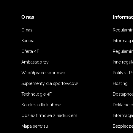
O nas
Informac
O nas
Regulami
Kariera
Informacj
Oferta 4F
Regulamin
Ambasadorzy
Inne regu
Współprace sportowe
Polityka P
Suplementy dla sportowców
Hosting
Technologie 4F
Dostępno
Kolekcja dla klubów
Deklaracj
Odzież firmowa z nadrukiem
Informacja
Mapa serwisu
Bezpiecz