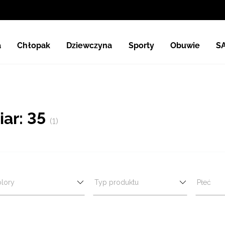
a
Chłopak
Dziewczyna
Sporty
Obuwie
S
ar: 35
(1)
lory
Typ produktu
Płeć