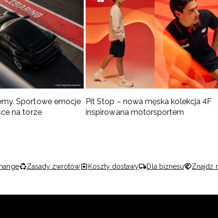
emy. Sportowe emocje
Pit Stop – nowa męska kolekcja 4F
sce na torze
inspirowana motorsportem
hange
Zasady zwrotów
Koszty dostawy
Dla biznesu
Znajdź 