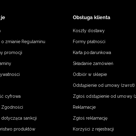
je
Obsługa klienta
n
Koszty dostawy
a o zmianie Regulaminu
Formy płatności
y promocji
Karta podarunkowa
laminy
Składanie zamówień
rywatności
Odbiór w sklepie
Odstąpienie od umowy (zwrot) -
ść cyfrowa
Zgłoś odstąpienie od umowy (
e Zgodności
Reklamacje
 dotycząca sankcji
Zgłoś reklamację
eństwo produktów
Korzyści z rejestracji