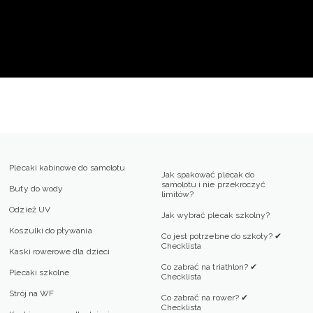
Plecaki kabinowe do samolotu
Jak spakować plecak do
samolotu i nie przekroczyć
Buty do wody
limitów?
Odzież UV
Jak wybrać plecak szkolny?
Koszulki do pływania
Co jest potrzebne do szkoły? ✔
Checklista
Kaski rowerowe dla dzieci
Co zabrać na triathlon? ✔
Plecaki szkolne
Checklista
Strój na WF
Co zabrać na rower? ✔
Checklista