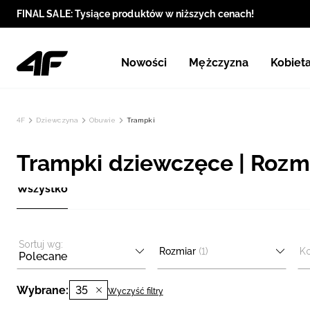
FINAL SALE: Tysiące produktów w niższych cenach!
Nowości
Mężczyzna
Kobiet
4F
Dziewczyna
Obuwie
Trampki
Trampki dziewczęce | Rozmi
Wszystko
Sortuj wg:
Rozmiar
(1)
Ko
Polecane
Wybrane:
35
Wyczyść filtry