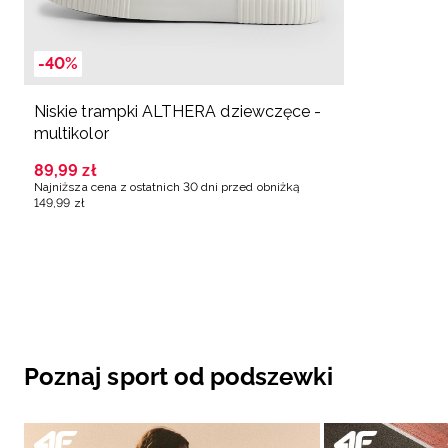
-40%
Niskie trampki ALTHERA dziewczęce -
multikolor
89
,
99
zł
Najniższa cena z ostatnich 30 dni przed obniżką
149
,
99
zł
Poznaj sport od podszewki