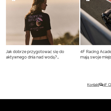
Jak dobrze przygotować się do
4F Racing Acad
aktywnego dnia nad wodą?
mają swoje miej
Podpowiadamy, co spakować
Kontakt
4F C