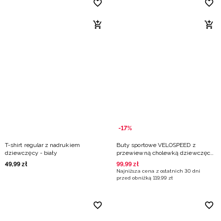
-17%
T-shirt regular z nadrukiem
Buty sportowe VELOSPEED z
dziewczęcy - biały
przewiewną cholewką dziewczęce
- białe
49
,
99
zł
99
,
99
zł
Najniższa cena z ostatnich 30 dni
przed obniżką
119
,
99
zł