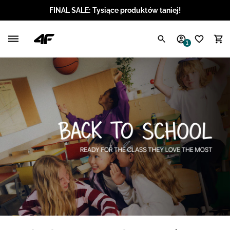
FINAL SALE: Tysiące produktów taniej!
Polski / PLN
1
Angielski / EUR
Angielski / USD
Angielski / GBP
Chorwacki / EUR
Czeski / CZK
Litewski / EUR
Łotewski / EUR