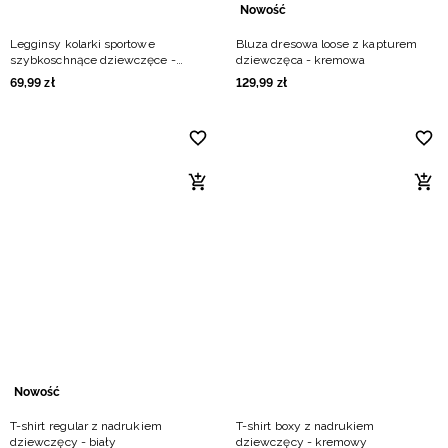
Nowość
Legginsy kolarki sportowe
Bluza dresowa loose z kapturem
szybkoschnące dziewczęce -
dziewczęca - kremowa
fioletowe
69
,
99
zł
129
,
99
zł
Nowość
T-shirt regular z nadrukiem
T-shirt boxy z nadrukiem
dziewczęcy - biały
dziewczęcy - kremowy