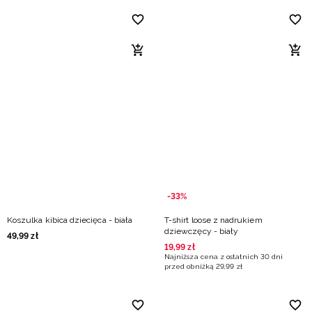
-33%
Koszulka kibica dziecięca - biała
T-shirt loose z nadrukiem
dziewczęcy - biały
49
,
99
zł
19
,
99
zł
Najniższa cena z ostatnich 30 dni
przed obniżką
29
,
99
zł