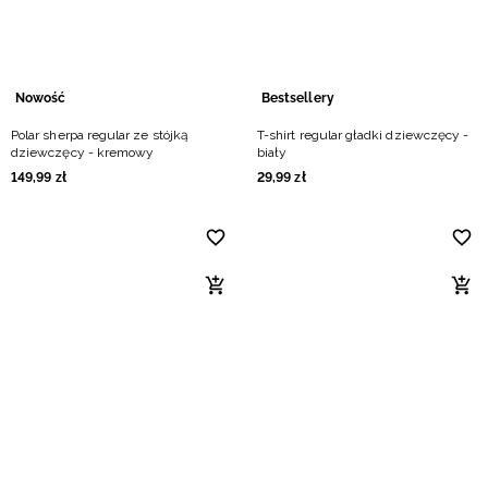
Nowość
Bestsellery
Polar sherpa regular ze stójką
T-shirt regular gładki dziewczęcy -
dziewczęcy - kremowy
biały
149
,
99
zł
29
,
99
zł