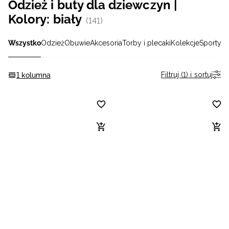
Odzież i buty dla dziewczyn |
Niemiecki / EUR
Kolory: biały
(141)
Rumuński / RON
Wszystko
Odzież
Obuwie
Akcesoria
Torby i plecaki
Kolekcje
Sporty
Słowacki / EUR
Filtruj (1) i sortuj
1 kolumna
Ukraiński / UAH