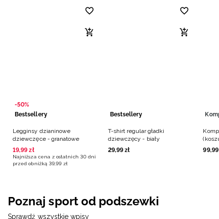
-50%
Bestsellery
Bestsellery
Kom
Legginsy dzianinowe
T-shirt regular gładki
Kompl
dziewczęce - granatowe
dziewczęcy - biały
(kosz
dziew
19
,
99
zł
29
,
99
zł
99
,
99
Najniższa cena z ostatnich 30 dni
przed obniżką
39
,
99
zł
Poznaj sport od podszewki
Sprawdź wszystkie wpisy