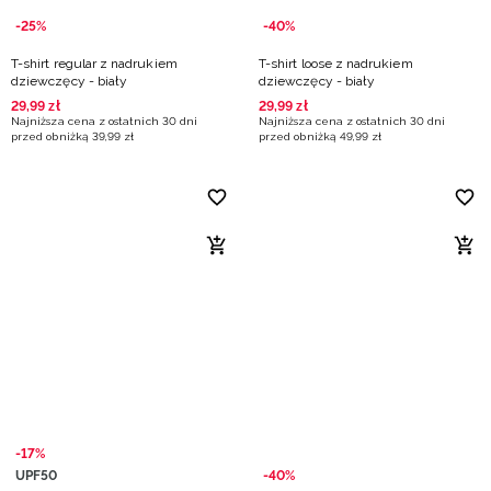
-25%
-40%
T-shirt regular z nadrukiem
T-shirt loose z nadrukiem
dziewczęcy - biały
dziewczęcy - biały
29
,
99
zł
29
,
99
zł
Najniższa cena z ostatnich 30 dni
Najniższa cena z ostatnich 30 dni
przed obniżką
39
,
99
zł
przed obniżką
49
,
99
zł
-17%
UPF50
-40%