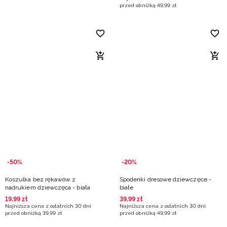
przed obniżką
49
,
99
zł
-50%
-20%
Koszulka bez rękawów z
Spodenki dresowe dziewczęce -
nadrukiem dziewczęca - biała
białe
19
,
99
zł
39
,
99
zł
Najniższa cena z ostatnich 30 dni
Najniższa cena z ostatnich 30 dni
przed obniżką
39
,
99
zł
przed obniżką
49
,
99
zł