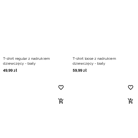
T-shirt regular z nadrukiem
T-shirt loose z nadrukiem
dziewczęcy - biały
dziewczęcy - biały
49
,
99
zł
59
,
99
zł