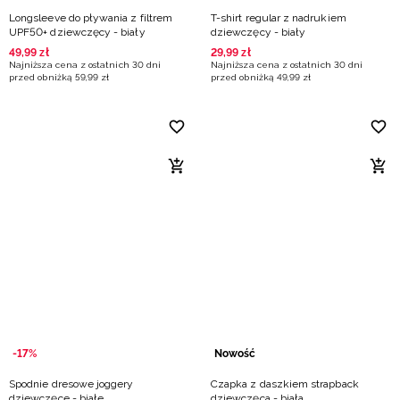
Longsleeve do pływania z filtrem
T-shirt regular z nadrukiem
UPF50+ dziewczęcy - biały
dziewczęcy - biały
49
,
99
zł
29
,
99
zł
Najniższa cena z ostatnich 30 dni
Najniższa cena z ostatnich 30 dni
przed obniżką
59
,
99
zł
przed obniżką
49
,
99
zł
-17%
Nowość
Spodnie dresowe joggery
Czapka z daszkiem strapback
dziewczęce - białe
dziewczęca - biała