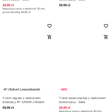
49
,
99
zł
59
,
99
zł
Najniższa cena z ostatnich 30 dni
przed obniżką
59
,
99
zł
4F | Robert Lewandowski
-40%
T-shirt regular z nadrukiem
T-shirt loose crop top z nadrukiem
dziecięcy 4F JUNIOR x Robert
dziewczęcy - biały
Lewandowski - biały
59
,
99
zł
29
,
99
zł
Najniższa cena z ostatnich 30 dni