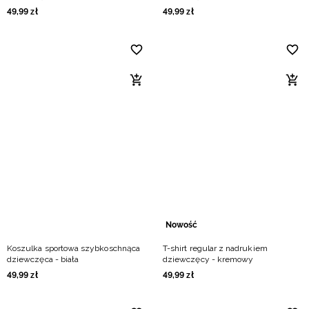
49
,
99
zł
49
,
99
zł
Nowość
Koszulka sportowa szybkoschnąca
T-shirt regular z nadrukiem
dziewczęca - biała
dziewczęcy - kremowy
49
,
99
zł
49
,
99
zł