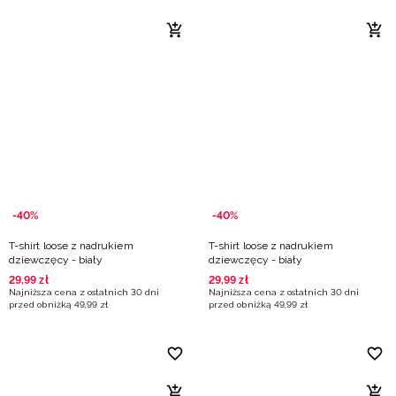
-40%
-40%
T-shirt loose z nadrukiem
T-shirt loose z nadrukiem
dziewczęcy - biały
dziewczęcy - biały
29
,
99
zł
29
,
99
zł
Najniższa cena z ostatnich 30 dni
Najniższa cena z ostatnich 30 dni
przed obniżką
49
,
99
zł
przed obniżką
49
,
99
zł