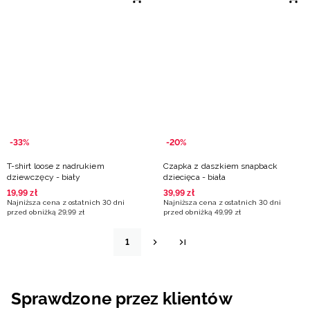
-33%
-20%
T-shirt loose z nadrukiem
Czapka z daszkiem snapback
dziewczęcy - biały
dziecięca - biała
19
,
99
zł
39
,
99
zł
Najniższa cena z ostatnich 30 dni
Najniższa cena z ostatnich 30 dni
przed obniżką
29
,
99
zł
przed obniżką
49
,
99
zł
1
Sprawdzone przez klientów